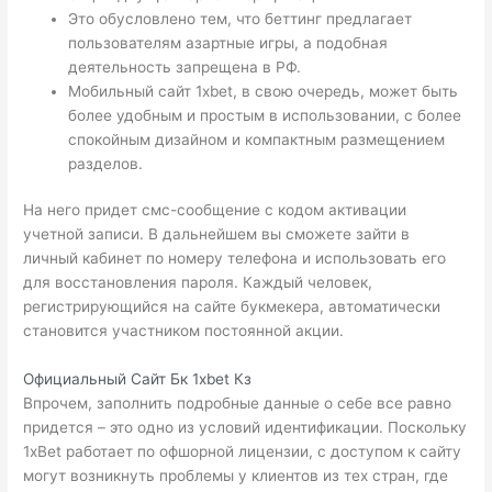
Это обусловлено тем, что беттинг предлагает
пользователям азартные игры, а подобная
деятельность запрещена в РФ.
Мобильный сайт 1xbet, в свою очередь, может быть
более удобным и простым в использовании, с более
спокойным дизайном и компактным размещением
разделов.
На него придет смс-сообщение с кодом активации
учетной записи. В дальнейшем вы сможете зайти в
личный кабинет по номеру телефона и использовать его
для восстановления пароля. Каждый человек,
регистрирующийся на сайте букмекера, автоматически
становится участником постоянной акции.
Официальный Сайт Бк 1xbet Кз
Впрочем, заполнить подробные данные о себе все равно
придется – это одно из условий идентификации. Поскольку
1xBet работает по офшорной лицензии, с доступом к сайту
могут возникнуть проблемы у клиентов из тех стран, где