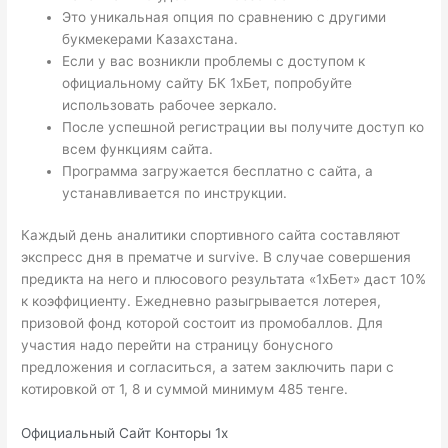
Это уникальная опция по сравнению с другими
букмекерами Казахстана.
Если у вас возникли проблемы с доступом к
официальному сайту БК 1хБет, попробуйте
использовать рабочее зеркало.
После успешной регистрации вы получите доступ ко
всем функциям сайта.
Программа загружается бесплатно с сайта, а
устанавливается по инструкции.
Каждый день аналитики спортивного сайта составляют
экспресс дня в прематче и survive. В случае совершения
предикта на него и плюсового результата «1хБет» даст 10%
к коэффициенту. Ежедневно разыгрывается лотерея,
призовой фонд которой состоит из промобаллов. Для
участия надо перейти на страницу бонусного
предложения и согласиться, а затем заключить пари с
котировкой от 1, 8 и суммой минимум 485 тенге.
Официальный Сайт Конторы 1х