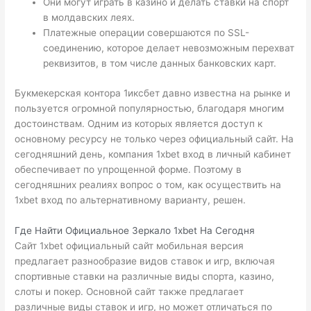
Они могут играть в казино и делать ставки на спорт
в молдавских леях.
Платежные операции совершаются по SSL-
соединению, которое делает невозможным перехват
реквизитов, в том числе данных банковских карт.
Букмекерская контора 1иксбет давно известна на рынке и
пользуется огромной популярностью, благодаря многим
достоинствам. Одним из которых является доступ к
основному ресурсу не только через официальный сайт. На
сегодняшний день, компания 1xbet вход в личный кабинет
обеспечивает по упрощенной форме. Поэтому в
сегодняшних реалиях вопрос о том, как осуществить на
1xbet вход по альтернативному варианту, решен.
Где Найти Официальное Зеркало 1xbet На Сегодня
Сайт 1xbet официальный сайт мобильная версия
предлагает разнообразие видов ставок и игр, включая
спортивные ставки на различные виды спорта, казино,
слоты и покер. Основной сайт также предлагает
различные виды ставок и игр, но может отличаться по