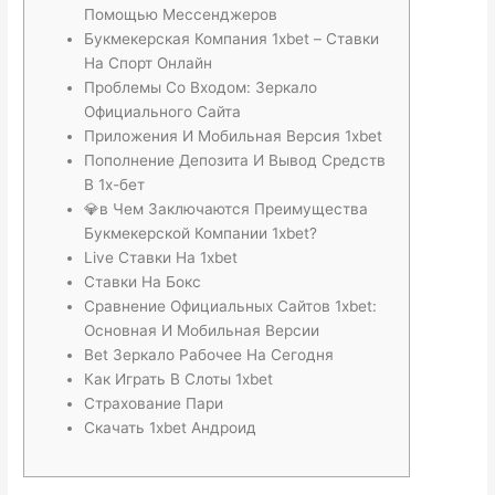
Помощью Мессенджеров
Букмекерская Компания 1xbet – Ставки
На Спорт Онлайн
Проблемы Со Входом: Зеркало
Официального Сайта
Приложения И Мобильная Версия 1xbet
Пополнение Депозита И Вывод Средств
В 1х-бет
💎в Чем Заключаются Преимущества
Букмекерской Компании 1xbet?
Live Ставки На 1xbet
Ставки На Бокс
Сравнение Официальных Сайтов 1xbet:
Основная И Мобильная Версии
Bet Зеркало Рабочее На Сегодня
Как Играть В Слоты 1xbet
Страхование Пари
Скачать 1xbet Андроид