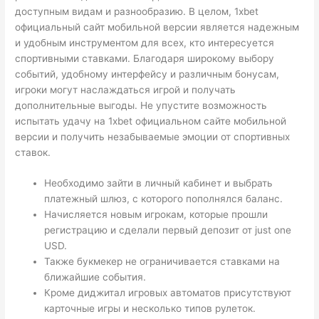
доступным видам и разнообразию. В целом, 1xbet
официальный сайт мобильной версии является надежным
и удобным инструментом для всех, кто интересуется
спортивными ставками. Благодаря широкому выбору
событий, удобному интерфейсу и различным бонусам,
игроки могут наслаждаться игрой и получать
дополнительные выгоды. Не упустите возможность
испытать удачу на 1xbet официальном сайте мобильной
версии и получить незабываемые эмоции от спортивных
ставок.
Необходимо зайти в личный кабинет и выбрать
платежный шлюз, с которого пополнялся баланс.
Начисляется новым игрокам, которые прошли
регистрацию и сделали первый депозит от just one
USD.
Также букмекер не ограничивается ставками на
ближайшие события.
Кроме диджитал игровых автоматов присутствуют
карточные игры и несколько типов рулеток.