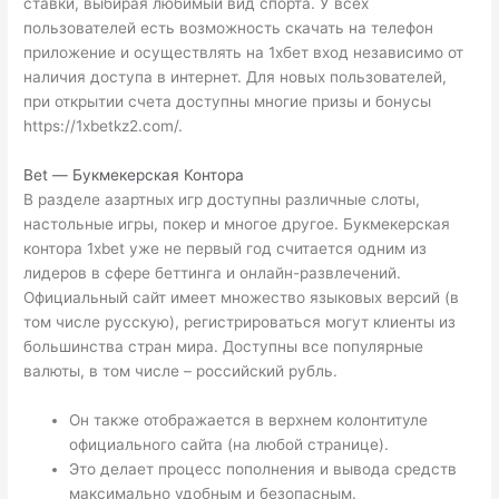
ставки, выбирая любимый вид спорта. У всех
пользователей есть возможность скачать на телефон
приложение и осуществлять на 1хбет вход независимо от
наличия доступа в интернет. Для новых пользователей,
при открытии счета доступны многие призы и бонусы
https://1xbetkz2.com/
.
Bet — Букмекерская Контора
В разделе азартных игр доступны различные слоты,
настольные игры, покер и многое другое. Букмекерская
контора 1xbet уже не первый год считается одним из
лидеров в сфере беттинга и онлайн-развлечений.
Официальный сайт имеет множество языковых версий (в
том числе русскую), регистрироваться могут клиенты из
большинства стран мира. Доступны все популярные
валюты, в том числе – российский рубль.
Он также отображается в верхнем колонтитуле
официального сайта (на любой странице).
Это делает процесс пополнения и вывода средств
максимально удобным и безопасным.