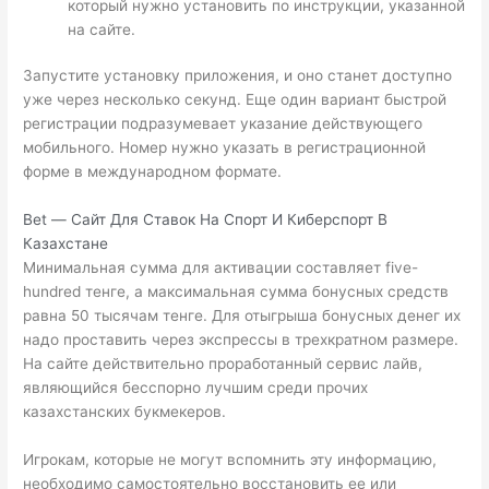
который нужно установить по инструкции, указанной
на сайте.
Запустите установку приложения, и оно станет доступно
уже через несколько секунд. Еще один вариант быстрой
регистрации подразумевает указание действующего
мобильного. Номер нужно указать в регистрационной
форме в международном формате.
Bet — Сайт Для Ставок На Спорт И Киберспорт В
Казахстане
Минимальная сумма для активации составляет five-
hundred тенге, а максимальная сумма бонусных средств
равна 50 тысячам тенге. Для отыгрыша бонусных денег их
надо проставить через экспрессы в трехкратном размере.
На сайте действительно проработанный сервис лайв,
являющийся бесспорно лучшим среди прочих
казахстанских букмекеров.
Игрокам, которые не могут вспомнить эту информацию,
необходимо самостоятельно восстановить ее или