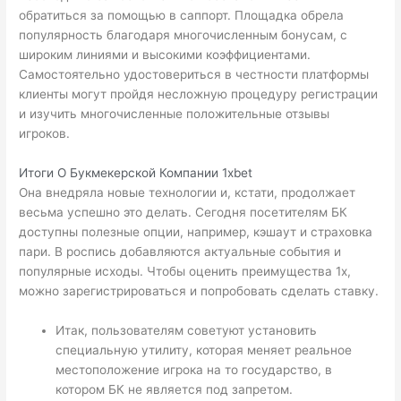
обратиться за помощью в саппорт. Площадка обрела
популярность благодаря многочисленным бонусам, с
широким линиями и высокими коэффициентами.
Самостоятельно удостовериться в честности платформы
клиенты могут пройдя несложную процедуру регистрации
и изучить многочисленные положительные отзывы
игроков.
Итоги О Букмекерской Компании 1xbet
Она внедряла новые технологии и, кстати, продолжает
весьма успешно это делать. Сегодня посетителям БК
доступны полезные опции, например, кэшаут и страховка
пари. В роспись добавляются актуальные события и
популярные исходы. Чтобы оценить преимущества 1x,
можно зарегистрироваться и попробовать сделать ставку.
Итак, пользователям советуют установить
специальную утилиту, которая меняет реальное
местоположение игрока на то государство, в
котором БК не является под запретом.