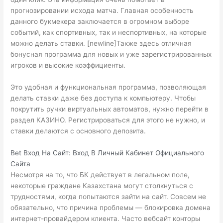
прогнозировании исхода матча. Главная особенность
данного букмекера заключается в огромном выборе
событий, как спортивных, так и неспортивных, на которые
можно делать ставки. [newline]Также здесь отличная
бонусная программа для новых и уже зарегистрированных
игроков и высокие коэффициенты.
Это удобная и функциональная программа, позволяющая
делать ставки даже без доступа к компьютеру. Чтобы
покрутить ручки виртуальных автоматов, нужно перейти в
раздел КАЗИНО. Регистрироваться для этого не нужно, и
ставки делаются с основного депозита.
Bet Вход На Сайт: Вход В Личный Кабинет Официального
Сайта
Несмотря на то, что БК действует в легальном поле,
некоторые граждане Казахстана могут столкнуться с
трудностями, когда попытаются зайти на сайт. Совсем не
обязательно, что причина проблемы — блокировка домена
интернет-провайдером клиента. Часто вебсайт конторы