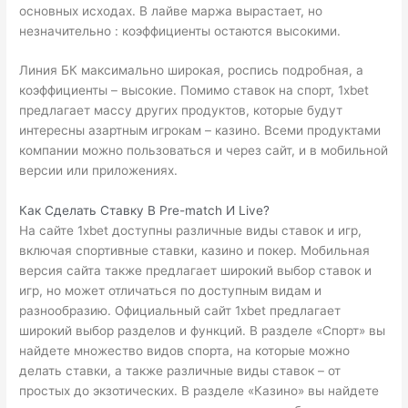
основных исходах. В лайве маржа вырастает, но
незначительно : коэффициенты остаются высокими.
Линия БК максимально широкая, роспись подробная, а
коэффициенты – высокие. Помимо ставок на спорт, 1xbet
предлагает массу других продуктов, которые будут
интересны азартным игрокам – казино. Всеми продуктами
компании можно пользоваться и через сайт, и в мобильной
версии или приложениях.
Как Сделать Ставку В Pre-match И Live?
На сайте 1xbet доступны различные виды ставок и игр,
включая спортивные ставки, казино и покер. Мобильная
версия сайта также предлагает широкий выбор ставок и
игр, но может отличаться по доступным видам и
разнообразию. Официальный сайт 1xbet предлагает
широкий выбор разделов и функций. В разделе «Спорт» вы
найдете множество видов спорта, на которые можно
делать ставки, а также различные виды ставок – от
простых до экзотических. В разделе «Казино» вы найдете