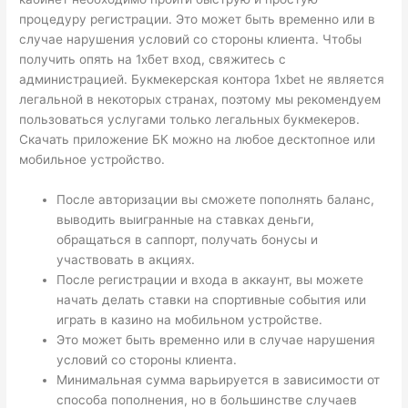
процедуру регистрации. Это может быть временно или в
случае нарушения условий со стороны клиента. Чтобы
получить опять на 1хбет вход, свяжитесь с
администрацией. Букмекерская контора 1xbet не является
легальной в некоторых странах, поэтому мы рекомендуем
пользоваться услугами только легальных букмекеров.
Скачать приложение БК можно на любое десктопное или
мобильное устройство.
После авторизации вы сможете пополнять баланс,
выводить выигранные на ставках деньги,
обращаться в саппорт, получать бонусы и
участвовать в акциях.
После регистрации и входа в аккаунт, вы можете
начать делать ставки на спортивные события или
играть в казино на мобильном устройстве.
Это может быть временно или в случае нарушения
условий со стороны клиента.
Минимальная сумма варьируется в зависимости от
способа пополнения, но в большинстве случаев