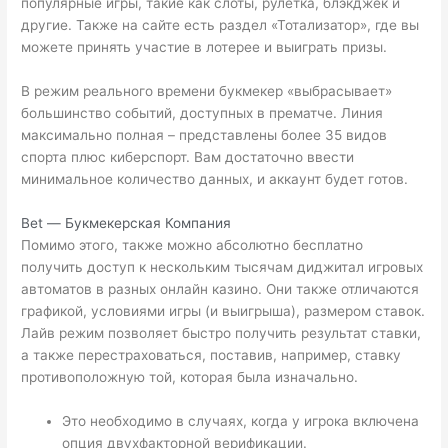
популярные игры, такие как слоты, рулетка, блэкджек и
другие. Также на сайте есть раздел «Тотализатор», где вы
можете принять участие в лотерее и выиграть призы.
В режим реального времени букмекер «выбрасывает»
большинство событий, доступных в прематче. Линия
максимально полная – представлены более 35 видов
спорта плюс киберспорт. Вам достаточно ввести
минимальное количество данных, и аккаунт будет готов.
Bet — Букмекерская Компания
Помимо этого, также можно абсолютно бесплатно
получить доступ к нескольким тысячам диджитал игровых
автоматов в разных онлайн казино. Они также отличаются
графикой, условиями игры (и выигрыша), размером ставок.
Лайв режим позволяет быстро получить результат ставки,
а также перестраховаться, поставив, например, ставку
противоположную той, которая была изначально.
Это необходимо в случаях, когда у игрока включена
опция двухфакторной верификации.