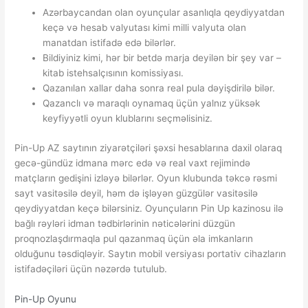
Azərbaycandan olan oyunçular asanlıqla qeydiyyatdan
keçə və hesab valyutası kimi milli valyuta olan
manatdan istifadə edə bilərlər.
Bildiyiniz kimi, hər bir betdə marja deyilən bir şey var –
kitab istehsalçısının komissiyası.
Qazanılan xallar daha sonra real pula dəyişdirilə bilər.
Qazanclı və maraqlı oynamaq üçün yalnız yüksək
keyfiyyətli oyun klublarını seçməlisiniz.
Pin-Up AZ saytının ziyarətçiləri şəxsi hesablarına daxil olaraq
gecə-gündüz idmana mərc edə və real vaxt rejimində
matçların gedişini izləyə bilərlər. Oyun klubunda təkcə rəsmi
sayt vasitəsilə deyil, həm də işləyən güzgülər vasitəsilə
qeydiyyatdan keçə bilərsiniz. Oyunçuların Pin Up kazinosu ilə
bağlı rəyləri idman tədbirlərinin nəticələrini düzgün
proqnozlaşdırmaqla pul qazanmaq üçün əla imkanların
olduğunu təsdiqləyir. Saytın mobil versiyası portativ cihazların
istifadəçiləri üçün nəzərdə tutulub.
Pin-Up Oyunu