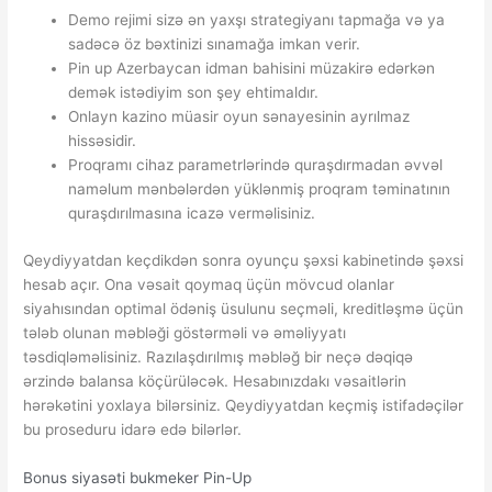
Demo rejimi sizə ən yaxşı strategiyanı tapmağa və ya
sadəcə öz bəxtinizi sınamağa imkan verir.
Pin up Azerbaycan idman bahisini müzakirə edərkən
demək istədiyim son şey ehtimaldır.
Onlayn kazino müasir oyun sənayesinin ayrılmaz
hissəsidir.
Proqramı cihaz parametrlərində quraşdırmadan əvvəl
naməlum mənbələrdən yüklənmiş proqram təminatının
quraşdırılmasına icazə verməlisiniz.
Qeydiyyatdan keçdikdən sonra oyunçu şəxsi kabinetində şəxsi
hesab açır. Ona vəsait qoymaq üçün mövcud olanlar
siyahısından optimal ödəniş üsulunu seçməli, kreditləşmə üçün
tələb olunan məbləği göstərməli və əməliyyatı
təsdiqləməlisiniz. Razılaşdırılmış məbləğ bir neçə dəqiqə
ərzində balansa köçürüləcək. Hesabınızdakı vəsaitlərin
hərəkətini yoxlaya bilərsiniz. Qeydiyyatdan keçmiş istifadəçilər
bu proseduru idarə edə bilərlər.
Bonus siyasəti bukmeker Pin-Up