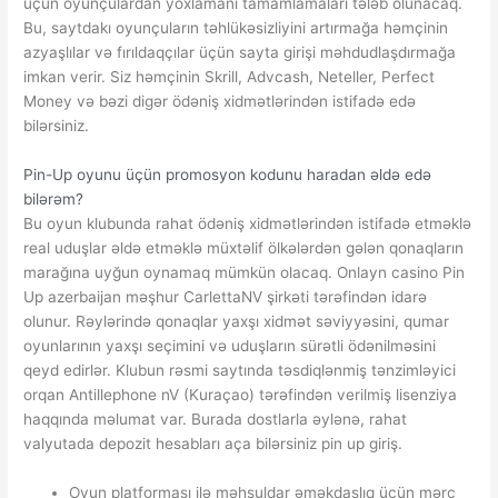
üçün oyunçulardan yoxlamanı tamamlamaları tələb olunacaq.
Bu, saytdakı oyunçuların təhlükəsizliyini artırmağa həmçinin
azyaşlılar və fırıldaqçılar üçün sayta girişi məhdudlaşdırmağa
imkan verir. Siz həmçinin Skrill, Advcash, Neteller, Perfect
Money və bəzi digər ödəniş xidmətlərindən istifadə edə
bilərsiniz.
Pin-Up oyunu üçün promosyon kodunu haradan əldə edə
bilərəm?
Bu oyun klubunda rahat ödəniş xidmətlərindən istifadə etməklə
real uduşlar əldə etməklə müxtəlif ölkələrdən gələn qonaqların
marağına uyğun oynamaq mümkün olacaq. Onlayn casino Pin
Up azerbaijan məşhur CarlettaNV şirkəti tərəfindən idarə
olunur. Rəylərində qonaqlar yaxşı xidmət səviyyəsini, qumar
oyunlarının yaxşı seçimini və uduşların sürətli ödənilməsini
qeyd edirlər. Klubun rəsmi saytında təsdiqlənmiş tənzimləyici
orqan Antillephone nV (Kuraçao) tərəfindən verilmiş lisenziya
haqqında məlumat var. Burada dostlarla əylənə, rahat
valyutada depozit hesabları aça bilərsiniz
pin up giriş
.
Oyun platforması ilə məhsuldar əməkdaşlıq üçün mərc