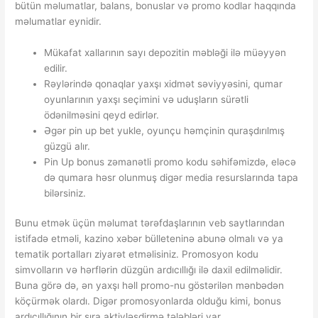
bütün məlumatlar, balans, bonuslar və promo kodlar haqqında
məlumatlar eynidir.
Mükafat xallarının sayı depozitin məbləği ilə müəyyən
edilir.
Rəylərində qonaqlar yaxşı xidmət səviyyəsini, qumar
oyunlarının yaxşı seçimini və uduşların sürətli
ödənilməsini qeyd edirlər.
Əgər pin up bet yukle, oyunçu həmçinin quraşdırılmış
güzgü alır.
Pin Up bonus zəmanətli promo kodu səhifəmizdə, eləcə
də qumara həsr olunmuş digər media resurslarında tapa
bilərsiniz.
Bunu etmək üçün məlumat tərəfdaşlarının veb saytlarından
istifadə etməli, kazino xəbər bülleteninə abunə olmalı və ya
tematik portalları ziyarət etməlisiniz. Promosyon kodu
simvolların və hərflərin düzgün ardıcıllığı ilə daxil edilməlidir.
Buna görə də, ən yaxşı həll promo-nu göstərilən mənbədən
köçürmək olardı. Digər promosyonlarda olduğu kimi, bonus
ardıcıllığının bir sıra aktivləşdirmə tələbləri var.