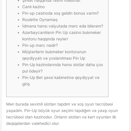
Şirkət haqqında rəsmi məlumat
Canlı kazino
Pin-up casinoda xoş gəldin bonus varmı?
Roulette Oynamaq
İdmana hansı valyutada mərc edə bilərəm?
Azərbaycanlıların Pin Up casino bukmeker
kontoru haqqında rəyləri
Pin-up mərc nədir?
Müştərilərin bukmeker kontorunun
qeydiyyatı və yoxlanılması Pin Up
Pin-Up kazinolarında hansı slotlar daha çox
pul ödəyir?
Pin-Up Bet şəxsi kabinetinə qeydiyyat və
giriş
Mən burada sevimli slotları tapdım və xoş oyun təcrübəsi
yaşadım. Pin-Up böyük oyun seçimi tapdığım və yaxşı oyun
təcrübəsi olan kazinodur. Onların slotları və kart oyunları ilk
dəqiqələrdən valehedici olur.