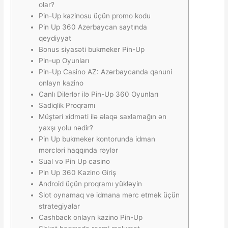
olar?
Pin-Up kazinosu üçün promo kodu
Pin Up 360 Azerbaycan saytında
qeydiyyat
Bonus siyasəti bukmeker Pin-Up
Pin-up Oyunları
Pin-Up Casino AZ: Azərbaycanda qanuni
onlayn kazino
Canlı Dilerlər ilə Pin-Up 360 Oyunları
Sadiqlik Proqramı
Müştəri xidməti ilə əlaqə saxlamağın ən
yaxşı yolu nədir?
Pin Up bukmeker kontorunda idman
mərcləri haqqında rəylər
Sual və Pin Up casino
Pin Up 360 Kazino Giriş
Android üçün proqramı yükləyin
Slot oynamaq və idmana mərc etmək üçün
strategiyalar
Cashback onlayn kazino Pin-Up