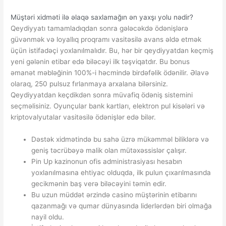
Müştəri xidməti ilə əlaqə saxlamağın ən yaxşı yolu nədir?
Qeydiyyatı tamamladıqdan sonra gələcəkdə ödənişlərə
güvənmək və loyallıq proqramı vasitəsilə avans əldə etmək
üçün istifadəçi yoxlanılmalıdır. Bu, hər bir qeydiyyatdan keçmiş
yeni gələnin etibar edə biləcəyi ilk təşviqatdır. Bu bonus
əmanət məbləğinin 100%-i həcmində birdəfəlik ödənilir. Əlavə
olaraq, 250 pulsuz fırlanmaya arxalana bilərsiniz.
Qeydiyyatdan keçdikdən sonra müvafiq ödəniş sistemini
seçməlisiniz. Oyunçular bank kartları, elektron pul kisələri və
kriptovalyutalar vasitəsilə ödənişlər edə bilər.
Dəstək xidmətində bu sahə üzrə mükəmməl biliklərə və
geniş təcrübəyə malik olan mütəxəssislər çalışır.
Pin Up kazinonun ofis administrasiyası hesabın
yoxlanılmasına ehtiyac olduqda, ilk pulun çıxarılmasında
gecikmənin baş verə biləcəyini təmin edir.
Bu uzun müddət ərzində casino müştərinin etibarını
qazanmağı və qumar dünyasında liderlərdən biri olmağa
nayil oldu.