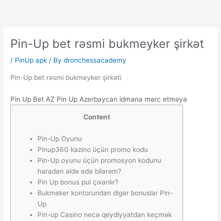
Skip
to
content
Pin-Up bet rəsmi bukmeyker şirkət
/
PinUp apk
/ By
dronchessacademy
Pin-Up bet rəsmi bukmeyker şirkəti
Pin Up Bet AZ Pin Up Azerbaycan idmana mərc etməyə
Content
Pin-Up Oyunu
Pinup360 kazino üçün promo kodu
Pin-Up oyunu üçün promosyon kodunu
haradan əldə edə bilərəm?
Pin Up bonus pul çıxarılır?
Bukmeker kontorundan digər bonuslar Pin-
Up
Pin-up Casino necə qeydiyyatdan keçmək