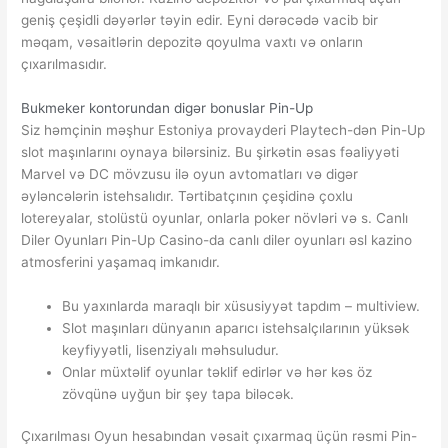
geniş çeşidli dəyərlər təyin edir. Eyni dərəcədə vacib bir
məqam, vəsaitlərin depozitə qoyulma vaxtı və onların
çıxarılmasıdır.
Bukmeker kontorundan digər bonuslar Pin-Up
Siz həmçinin məşhur Estoniya provayderi Playtech-dən Pin-Up
slot maşınlarını oynaya bilərsiniz. Bu şirkətin əsas fəaliyyəti
Marvel və DC mövzusu ilə oyun avtomatları və digər
əyləncələrin istehsalıdır. Tərtibatçının çeşidinə çoxlu
lotereyalar, stolüstü oyunlar, onlarla poker növləri və s. Canlı
Diler Oyunları Pin-Up Casino-da canlı diler oyunları əsl kazino
atmosferini yaşamaq imkanıdır.
Bu yaxınlarda maraqlı bir xüsusiyyət tapdım – multiview.
Slot maşınları dünyanın aparıcı istehsalçılarının yüksək
keyfiyyətli, lisenziyalı məhsuludur.
Onlar müxtəlif oyunlar təklif edirlər və hər kəs öz
zövqünə uyğun bir şey tapa biləcək.
Çıxarılması Oyun hesabından vəsait çıxarmaq üçün rəsmi Pin-