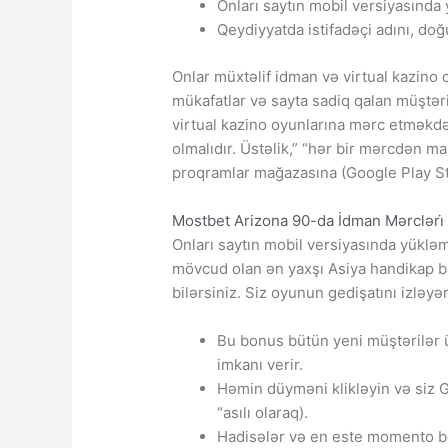
Onları saytın mobil versiyasınd
Qeydiyyatda istifadəçi adını, doğ
Onlar müxtəlif idman və virtual kazino 
mükafatlar və sayta sadiq qalan müştəri
virtual kazino oyunlarına mərc etməkdən
olmalıdır. Üstəlik,” “hər bir mərcdən 
proqramlar mağazasına (Google Play St
Mostbet Arizona 90-da İdman Mərcləri̇
Onları saytın mobil versiyasında yüklə
mövcud olan ən yaxşı Asiya handikap baz
bilərsiniz. Siz oyunun gedişatını izləy
Bu bonus bütün yeni müştərilər 
imkanı verir.
Həmin düyməni klikləyin və siz 
“asılı olaraq).
Hadisələr və en este momento böl