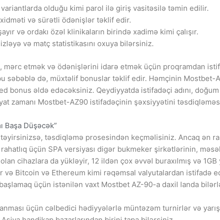
variantlarda olduğu kimi parol ilə giriş vasitəsilə təmin edilir.
idməti və sürətli ödənişlər təklif edir.
ır və ordakı özəl klinikaların birində xadimə kimi çalışır.
zləyə və matç statistikasını oxuya bilərsiniz.
, mərc etmək və ödənişlərini idarə etmək üçün proqramdan istif
bu səbəblə də, müxtəlif bonuslar təklif edir. Həmçinin Mostbet-A
d bonus əldə edəcəksiniz. Qeydiyyatda istifadəçi adını, doğum t
yat zamanı Mostbet-AZ90 istifadəçinin şəxsiyyətini təsdiqləməsi
mı Başa Düşəcək”
təyirsinizsə, təsdiqləmə prosesindən keçməlisiniz. Ancaq ən ra
rahatlıq üçün SPA versiyası digər bukmeker şirkətlərinin, məsəl
ı olan cihazlara da yükləyir, 12 ildən çox əvvəl buraxılmış və 1G
ler və Bitcoin və Ethereum kimi rəqəmsal valyutalardan istifadə 
aşlamaq üçün istənilən vaxt Mostbet AZ-90-a daxil landa bilər
anması üçün cəlbedici hədiyyələrlə müntəzəm turnirlər və yarışla
siya handikap bazarlarından birini tapa bilərsiniz.