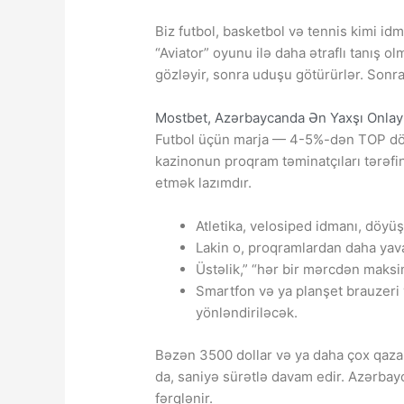
Biz futbol, ​​basketbol və tennis kimi i
“Aviator” oyunu ilə daha ətraflı tanış 
gözləyir, sonra uduşu götürürlər. Son
Mostbet, Azərbaycanda Ən Yaxşı Onlayn
Futbol üçün marja — 4-5%-dən TOP döyü
kazinonun proqram təminatçıları tərəfi
etmək lazımdır.
Atletika, velosiped idmanı, döyüş
Lakin o, proqramlardan daha yavaş 
Üstəlik,” “hər bir mərcdən maks
Smartfon və ya planşet brauzeri
yönləndiriləcək.
Bəzən 3500 dоllаr və yа dаhа çоx qаzаn
da, saniyə sürətlə davam edir. Azərba
fərqlənir.