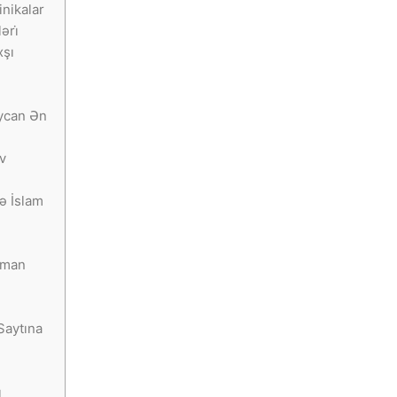
nikalar
ri̇
xşı
ycan Ən
v
 İslam
sman
Saytına
ı