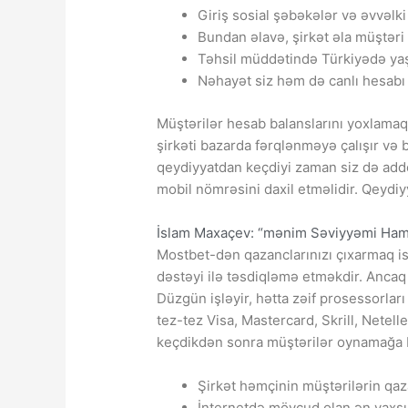
Giriş sosial şəbəkələr və əvvəlki 
Bundan əlavə, şirkət əla müştəri x
Təhsil müddətində Türkiyədə yaşay
Nəhayət siz həm də canlı hesabı i
Müştərilər hesab balanslarını yoxlamaq
şirkəti bazarda fərqlənməyə çalışır və 
qeydiyyatdan keçdiyi zaman siz də adde
mobil nömrəsini daxil etməlidir. Qeydiy
İslam Maxaçev: “mənim Səviyyəmi Ha
Mostbet-dən qazanclarınızı çıxarmaq is
dəstəyi ilə təsdiqləmə etməkdir. Ancaq 
Düzgün işləyir, hətta zəif prosessorlar
tez-tez Visa, Mastercard, Skrill, Netel
keçdikdən sonra müştərilər oynamağa b
Şirkət həmçinin müştərilərin qaz
İnternetdə mövcud olan ən yaxşı A