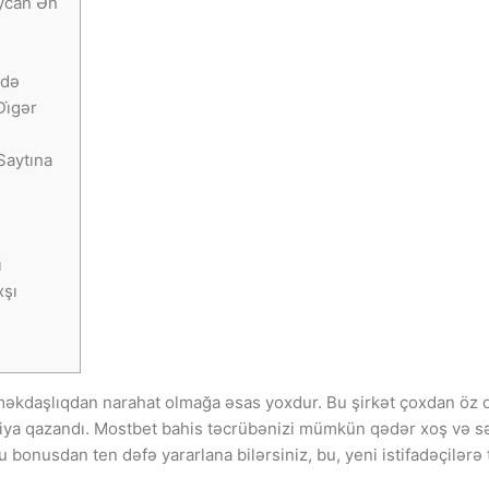
ycan Ən
ndə
Di̇gər
Saytına
ı
xşı
əkdaşlıqdan narahat olmağa əsas yoxdur. Bu şirkət çoxdan öz də
ya qazandı. Mostbet bahis təcrübənizi mümkün qədər xoş və sə
bu bonusdan ten dəfə yararlana bilərsiniz, bu, yeni istifadəçilə