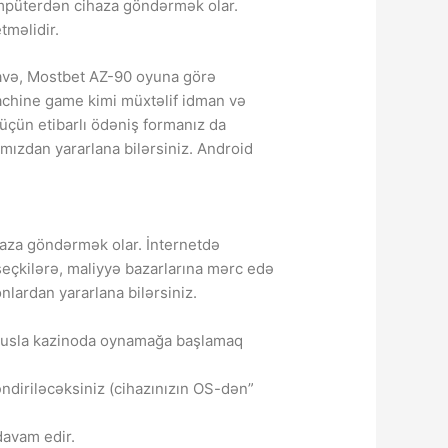
ompüterdən cihaza göndərmək olar.
tməlidir.
əlavə, Mostbet AZ-90 oyuna görə
 machine game kimi müxtəlif idman və
 üçün etibarlı ödəniş formanız da
ızdan yararlana bilərsiniz. Android
haza göndərmək olar. İnternetdə
 seçkilərə, maliyyə bazarlarına mərc edə
nlardan yararlana bilərsiniz.
bonusla kazinoda oynamağa başlamaq
diriləcəksiniz (cihazınızın OS-dən”
davam edir.