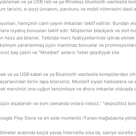
a yükləmək və ya USB reb və ya Wireless bluetooth vasitəsilə k
um tarixini, e-poçt ünvanını, parolunu və mobil nömrəsini daxil e
oyunları, həmçinin canlı yayım imkanları təklif edirlər. Bundan 
lərə loyallıq bonusları təklif edir. Müştərilər blackjack və slot
 həzz ala bilərlər. Tətbiqlə mərc fəaliyyətlərində iştirak etmək
maksimum yararlanmaq üçün inanılmaz bonuslar və promosyonlarım
ore) baş çəkin və “Mostbet” axtarın
1xbet qeydiyyat site
.
mək və ya USB kabel və ya Bluetooth vasitəsilə kompüterdən ci
arlarından birini tapa bilərsiniz. Müxtəlif siyasi hadisələrə və
ərək mərcinizi ona uyğun tənzimləyə və ahora imkanlar olduqda o
üçün əlçatandır və eyni zamanda onlara risksiz,” “depozitsiz 
Google Play Store və en este momento iTunes mağazasına yönlən
mələr arasında keçid yavaş İnternetlə olsa da, saniyə sürətlə 