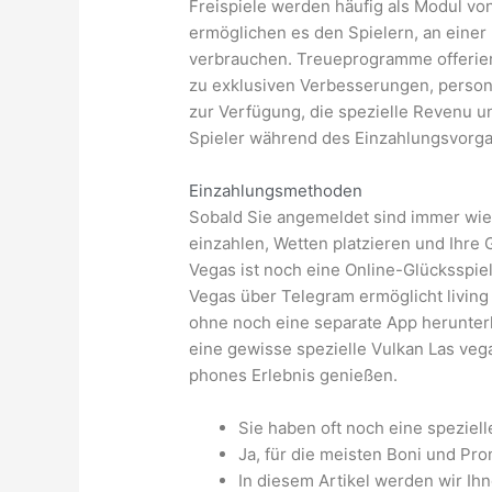
Freispiele werden häufig als Modul v
ermöglichen es den Spielern, an eine
verbrauchen. Treueprogramme offerieren
zu exklusiven Verbesserungen, person
zur Verfügung, die spezielle Revenu u
Spieler während des Einzahlungsvorga
Einzahlungsmethoden
Sobald Sie angemeldet sind immer wied
einzahlen, Wetten platzieren und Ihre
Vegas ist noch eine Online-Glücksspie
Vegas über Telegram ermöglicht living
ohne noch eine separate App herunter
eine gewisse spezielle Vulkan Las veg
phones Erlebnis genießen.
Sie haben oft noch eine speziel
Ja, für die meisten Boni und P
In diesem Artikel werden wir Ih