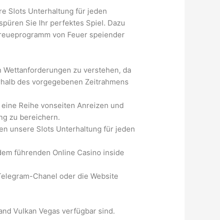
 Slots Unterhaltung für jeden
püren Sie Ihr perfektes Spiel. Dazu
Treueprogramm von Feuer speiender
n Wettanforderungen zu verstehen, da
erhalb des vorgegebenen Zeitrahmens
g eine Reihe vonseiten Anreizen und
ng zu bereichern.
n unsere Slots Unterhaltung für jeden
dem führenden Online Casino inside
 Telegram-Chanel oder die Website
hand Vulkan Vegas verfügbar sind.