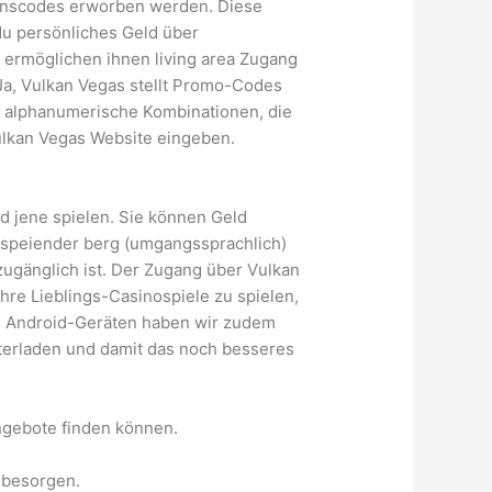
ionscodes erworben werden. Diese
du persönliches Geld über
d ermöglichen ihnen living area Zugang
Ja, Vulkan Vegas stellt Promo-Codes
el alphanumerische Kombinationen, die
ulkan Vegas Website eingeben.
d jene spielen. Sie können Geld
r speiender berg (umgangssprachlich)
zugänglich ist. Der Zugang über Vulkan
hre Lieblings-Casinospiele zu spielen,
on Android-Geräten haben wir zudem
nterladen und damit das noch besseres
Angebote finden können.
m besorgen.