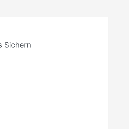
s Sichern