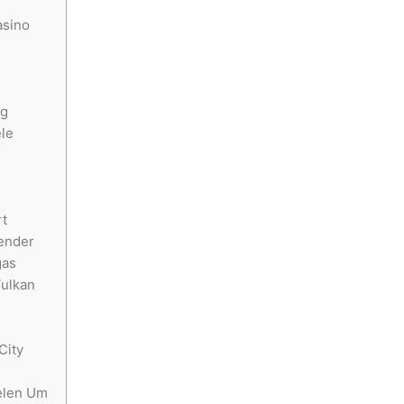
asino
ng
ele
rt
iender
gas
Vulkan
City
ielen Um