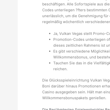
beschäftigen. Alle Sofortspiele aus d
Codes unterliegen ?fters bestimmten G
unerlässlich, um die Genehmigung für 
regelmäßig wöchentlich verschiedene
Ja, Vulkan Vegas stellt Promo-C
Promotion-Codes unterliegen of
dieses zeitlichen Rahmens ist u
Es gibt verschiedene Möglichke
Willkommensbonus, und bestehe
Tauchen Sie das in die Vielfälti
reichen.
Die Glücksspieleinrichtung Vulkan Veg
Boni darüber hinaus Promotionen erha
Casino ausgegeben sein. Hält man eina
Willkommensbonuspakets genießen.
Die Berühmtesten Spieleentwickler Be