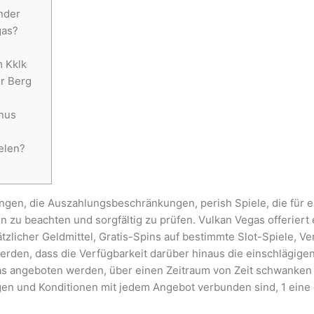
nder
gas?
 Kklk
r Berg
nus
elen?
gungen, die Auszahlungsbeschränkungen, perish Spiele, die für
zu beachten und sorgfältig zu prüfen. Vulkan Vegas offeriert 
tzlicher Geldmittel, Gratis-Spins auf bestimmte Slot-Spiele, V
 werden, dass die Verfügbarkeit darüber hinaus die einschlägig
s angeboten werden, über einen Zeitraum von Zeit schwanken 
en und Konditionen mit jedem Angebot verbunden sind, 1 ein