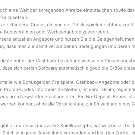
n noch eine Welt der anregenden Anreize einzutauchen sowie das
 freizusetzen.
erschiedene Codes, die von der Glücksspieleinrichtung zur Ve
ere Bonusprämien oder Werbeangebote zuzugreifen.
nsere aktuellen Angebote und nutzen Sie die Gelegenheit, meh
den, dass man die damit verbundenen Bedingungen und deren m
, desto höher der Cashback beziehungsweise der Einzahlungsb
, dass sich perish Software automatisch a good die Größe dies
eile wie Bonusgelder, Freispiele, Cashback-Angebote oder pe
n Promo-Codes informiert zu bleiben, ist sera ratsam, regelmä
ving area Newsletter zu abonnieren. Ein No-Deposit-Bonus is
rwerben können, ohne die Verpflichtung zur Einzahlung eines G
e
l gibt es durchaus innovative Spielkonzepte, auf welche art bei
Spiel ist in jeder Aufzählung vorhanden und lädt den Zocker ei