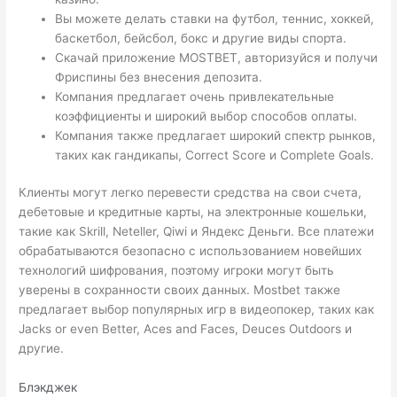
Вы можете делать ставки на футбол, теннис, хоккей,
баскетбол, бейсбол, бокс и другие виды спорта.
Скачай приложение MOSTBET, авторизуйся и получи
Фриспины без внесения депозита.
Компания предлагает очень привлекательные
коэффициенты и широкий выбор способов оплаты.
Компания также предлагает широкий спектр рынков,
таких как гандикапы, Correct Score и Complete Goals.
Клиенты могут легко перевести средства на свои счета,
дебетовые и кредитные карты, на электронные кошельки,
такие как Skrill, Neteller, Qiwi и Яндекс Деньги. Все платежи
обрабатываются безопасно с использованием новейших
технологий шифрования, поэтому игроки могут быть
уверены в сохранности своих данных. Mostbet также
предлагает выбор популярных игр в видеопокер, таких как
Jacks or even Better, Aces and Faces, Deuces Outdoors и
другие.
Блэкджек