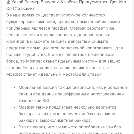
💰 Какой Размер Бонуса И Кэшбэка Предусмотрен Для Игр
Со Ставками?
В наше время существует огромное количество
букмекерских компаний, среди которых одной из самых
популярных является Mostbet. Mostbet работает уже
несколько лет и успела завоевать доверие многих
клиентов. Вы можете вносить депозиты и снимать
средства с помощью этой популярной криптовалюты для
большего удобства. Если вы являетесь поклонником
бокса, то Mostbet станет идеальным местом для ваших
ставок. Если вы являетесь поклонником гольфа, то
Mostbet станет идеальным местом для ставок.
Мобильная версия так же безопасна, как и основной
сайт, и все данные зашифрованы с использованием
технологии SSL.
Mostbet также предлагает несколько вариантов
баккара, таких как классическая баккара, мини-
баккара и высоколимитная баккара.
Это означает, что вы можете опробовать игры без
необходимости делать ставки на реальные деньги.