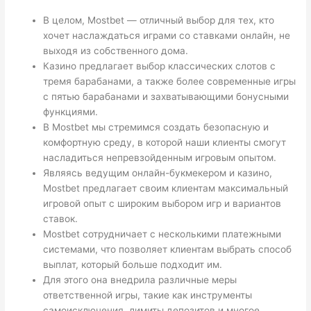
В целом, Mostbet — отличный выбор для тех, кто
хочет наслаждаться играми со ставками онлайн, не
выходя из собственного дома.
Казино предлагает выбор классических слотов с
тремя барабанами, а также более современные игры
с пятью барабанами и захватывающими бонусными
функциями.
В Mostbet мы стремимся создать безопасную и
комфортную среду, в которой наши клиенты смогут
насладиться непревзойденным игровым опытом.
Являясь ведущим онлайн-букмекером и казино,
Mostbet предлагает своим клиентам максимальный
игровой опыт с широким выбором игр и вариантов
ставок.
Mostbet сотрудничает с несколькими платежными
системами, что позволяет клиентам выбрать способ
выплат, который больше подходит им.
Для этого она внедрила различные меры
ответственной игры, такие как инструменты
самоисключения, лимиты депозитов и многое