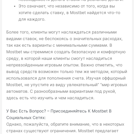
Это означает, что независимо от того, когда вы
хотите сделать ставку, в Mostbet найдется что-то
для каждого.
Более того, клиенты могут наслаждаться различными
видами ставок, не беспокоясь о значительных расходах,
так как есть варианты с минимальными суммами. В
Mostbet мы стремимся создать безопасную и комфортную
среду, в которой наши клиенты смогут насладиться
непревзойденным игровым опытом. Важно отметить, что
вывод средств возможен только тем же методом, который
использовался для пополнения счета. Изучая оффшорный
Mostbet, не упустите из виду увлекательный” “мир игровых
автоматов. С разнообразными вариантами под рукой,
здесь есть что изучить и чем насладиться.
У Вас Есть Вопрос? – Присоединяйтесь К Mostbet В
Социальных Сетях:
Однако, пожалуйста, обратите внимание, что в некоторых
странах существуют ограничения. Mostbet предлагает