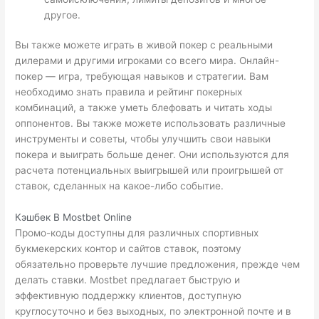
другое.
Вы также можете играть в живой покер с реальными
дилерами и другими игроками со всего мира. Онлайн-
покер — игра, требующая навыков и стратегии. Вам
необходимо знать правила и рейтинг покерных
комбинаций, а также уметь блефовать и читать ходы
оппонентов. Вы также можете использовать различные
инструменты и советы, чтобы улучшить свои навыки
покера и выиграть больше денег. Они используются для
расчета потенциальных выигрышей или проигрышей от
ставок, сделанных на какое-либо событие.
Кэшбек В Mostbet Online
Промо-коды доступны для различных спортивных
букмекерских контор и сайтов ставок, поэтому
обязательно проверьте лучшие предложения, прежде чем
делать ставки. Mostbet предлагает быструю и
эффективную поддержку клиентов, доступную
круглосуточно и без выходных, по электронной почте и в