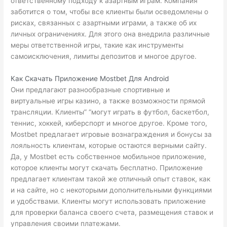
ответственному подходу к азартным играм. Компания
заботится о том, чтобы все клиенты были осведомлены о
рисках, связанных с азартными играми, а также об их
личных ограничениях. Для этого она внедрила различные
меры ответственной игры, такие как инструменты
самоисключения, лимиты депозитов и многое другое.
Как Скачать Приложение Mostbet Для Android
Они предлагают разнообразные спортивные и
виртуальные игры казино, а также возможности прямой
трансляции. Клиенты” “могут играть в футбол, баскетбол,
теннис, хоккей, киберспорт и многое другое. Кроме того,
Mostbet предлагает игровые вознаграждения и бонусы за
лояльность клиентам, которые остаются верными сайту.
Да, у Mostbet есть собственное мобильное приложение,
которое клиенты могут скачать бесплатно. Приложение
предлагает клиентам такой же отличный опыт ставок, как
и на сайте, но с некоторыми дополнительными функциями
и удобствами. Клиенты могут использовать приложение
для проверки баланса своего счета, размещения ставок и
управления своими платежами.