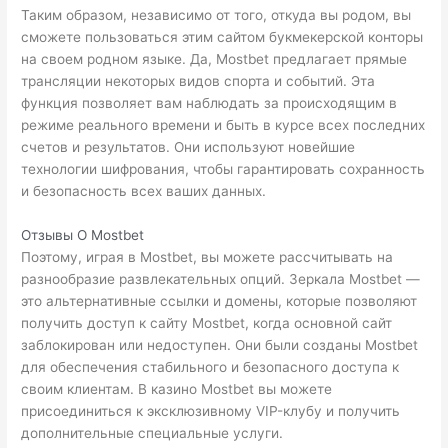
Таким образом, независимо от того, откуда вы родом, вы
сможете пользоваться этим сайтом букмекерской конторы
на своем родном языке. Да, Mostbet предлагает прямые
трансляции некоторых видов спорта и событий. Эта
функция позволяет вам наблюдать за происходящим в
режиме реального времени и быть в курсе всех последних
счетов и результатов. Они используют новейшие
технологии шифрования, чтобы гарантировать сохранность
и безопасность всех ваших данных.
Отзывы О Mostbet
Поэтому, играя в Mostbet, вы можете рассчитывать на
разнообразие развлекательных опций. Зеркала Mostbet —
это альтернативные ссылки и домены, которые позволяют
получить доступ к сайту Mostbet, когда основной сайт
заблокирован или недоступен. Они были созданы Mostbet
для обеспечения стабильного и безопасного доступа к
своим клиентам. В казино Mostbet вы можете
присоединиться к эксклюзивному VIP-клубу и получить
дополнительные специальные услуги.