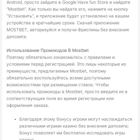
Android, просто зайдите в Google Have fun Store и найдите
“Mostbet”. Как только вы найдете его, нажмите на кнопку
“Установить”, и приложение будет установлено на вашем
устройстве в кратчайшие сроки. Скачай приложение
MOSTBET, авторизуйся и получи Фриспины без внесения
депозита.
Использование Промокодов В Mostbet
Поэтому обязательно ознакомьтесь с правилами и
условиями перед регистрацией. Это лишь некоторые из
преимуществ, предлагаемых Mostbet, поэтому
обязательно воспользуйтесь всеми доступными
возможностями при размещении ставок. Чтобы
использовать промокоды в Mostbet, просто введите их в
соответствующее поле во время регистрации или
оформления заказа.
Благодаря этому бонусу игроки могут наслаждаться
различными играми казино без внесения депозита;
Бонус позволяет им бесплатно исследовать игры
казино.