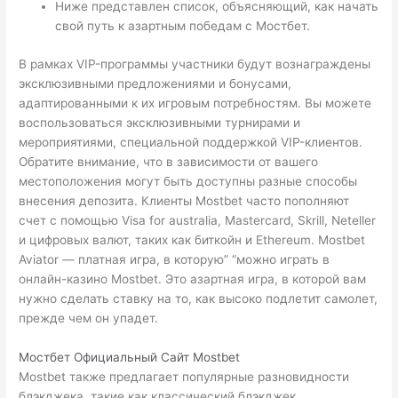
Ниже представлен список, объясняющий, как начать
свой путь к азартным победам с Мостбет.
В рамках VIP-программы участники будут вознаграждены
эксклюзивными предложениями и бонусами,
адаптированными к их игровым потребностям. Вы можете
воспользоваться эксклюзивными турнирами и
мероприятиями, специальной поддержкой VIP-клиентов.
Обратите внимание, что в зависимости от вашего
местоположения могут быть доступны разные способы
внесения депозита. Клиенты Mostbet часто пополняют
счет с помощью Visa for australia, Mastercard, Skrill, Neteller
и цифровых валют, таких как биткойн и Ethereum. Mostbet
Aviator — платная игра, в которую” “можно играть в
онлайн-казино Mostbet. Это азартная игра, в которой вам
нужно сделать ставку на то, как высоко подлетит самолет,
прежде чем он упадет.
Мостбет Официальный Сайт Mostbet
Mostbet также предлагает популярные разновидности
блэкджека, такие как классический блэкджек,