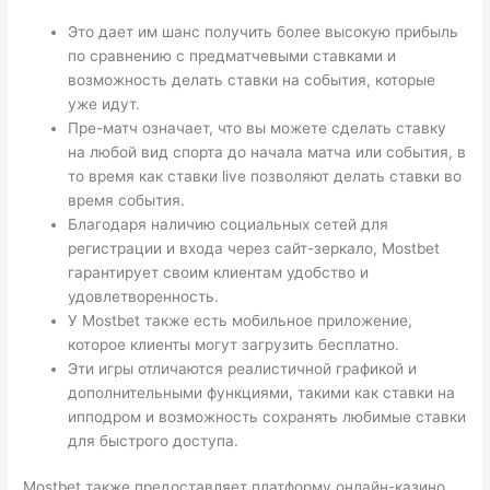
Это дает им шанс получить более высокую прибыль
по сравнению с предматчевыми ставками и
возможность делать ставки на события, которые
уже идут.
Пре-матч означает, что вы можете сделать ставку
на любой вид спорта до начала матча или события, в
то время как ставки live позволяют делать ставки во
время события.
Благодаря наличию социальных сетей для
регистрации и входа через сайт-зеркало, Mostbet
гарантирует своим клиентам удобство и
удовлетворенность.
У Mostbet также есть мобильное приложение,
которое клиенты могут загрузить бесплатно.
Эти игры отличаются реалистичной графикой и
дополнительными функциями, такими как ставки на
ипподром и возможность сохранять любимые ставки
для быстрого доступа.
Mostbet также предоставляет платформу онлайн-казино,