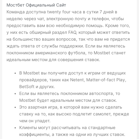
Мостбет Официальный Сайт
Команда доступна twenty four часа в сутки 7 дней в
неделю через чат, электронную почту и телефон, чтобы
предоставить вам всю необходимую помощь. Кроме того,
у них есть обширный раздел FAQ, который может ответить
на большинство ваших вопросов, так что вам не придется
ждать ответа от службы поддержки. Если вы являетесь
поклонником американского футбола, то Mostbet станет
идеальным местом для совершения ставок.
В Mostbet вы получите доступ к играм от ведущих
провайдеров, таких как Netent, Matter-of-fact Play,
BetSoft и других.
Если вы являетесь поклонником автоспорта, то
Mostbet будет идеальным местом для ставок.
Это азартная игра, в которой вам нужно сделать
ставку на то, как высоко подлетит самолет, прежде
чем он упадет.
Клиенты могут рассчитывать на стандартные
коэффициенты, а также на одни из лучших ставок.