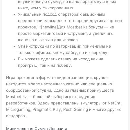
внушительную сумму, но шанс сорвать куш в них
ниже, чем у фиксированных.
Уникальный подход оператора к акционным
предложениям выделяет его среди других азартных
проектов.” “[newline]Для Mostbet kz бонусы — не
просто маркетинговый инструмент, а увеличить
шанс на выигрыш для игроков.
Эти инструкции по авторизации применимы не
только к официальному сайту, но и к зеркалу.
Вы можете сделать ставку на исход как на
проигрыш, так и на победу.
Игра проходит в формате видеотрансляции, крупье
находится в зале настоящего казино или специально
оборудованной студии. Одно из главных преимуществ
Mostbet kz — большой выбор игр от ведущих
разработчиков. Здесь представлены эмуляторы от NetEnt,
Microgaming, Pragmatic Play, Push Gaming и многих других
вендоров.
Минимальная Сумма Депозита