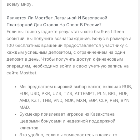
всему миру.
Является Ли Мостбет Легальной И Безопасной
Платформой Для Ставок На Спорт В России?
Если вы точно угадаете результаты хотя бы 9 из fifteen
событий, вы получите вознаграждение. Бонус в размере a
100 бесплатных вращений предоставляется участнику с
каждым успешным депозитом, с ограничением на один
депозит в день. Чтобы получить доступ к финансовым
операциям, необходимо войти в свою учетную запись на
сайте Mostbet.
Мы предлагаем широкий выбор валют, включая RUB,
EUR, USD, PKR, UZS, TZS, ATTEMPT, PLN, BRL, HUF,
AMD, KZT, THB, VND, NOK, MXN, EGP, CLP, PEN, BYN,
MAD.
Букмекер привлекает игроков из Казахстана
щедрыми бонусами и надежной поддержкой
клиентов.
Это удобно, если вы сомневаетесь в каких-то