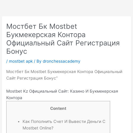
Skip
to
content
Мостбет Бк Mostbet
Букмекерская Контора
Официальный Сайт Регистрация
Бонус
/
mostbet apk
/ By
dronchessacademy
Мостбет Бк Mostbet Букмекерская Контора Официальный
Сайт Регистрация Бонус”
Mostbet Kz Официальный Сайт: Казино И Букмекерская
Контора
Content
Как Пополнить Счет И Вывести Деньги С
Mostbet Online?