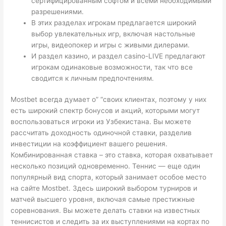
сертифицированным софтом и всеми необходимыми
разрешениями.
В этих разделах игрокам предлагается широкий
выбор увлекательных игр, включая настольные
игры, видеопокер и игры с живыми дилерами.
И раздел казино, и раздел casino-LIVE предлагают
игрокам одинаковые возможности, так что все
сводится к личным предпочтениям.
Mostbet всегда думает о” “своих клиентах, поэтому у них
есть широкий спектр бонусов и акций, которыми могут
воспользоваться игроки из Узбекистана. Вы можете
рассчитать доходность одиночной ставки, разделив
инвестиции на коэффициент вашего решения.
Комбинированная ставка – это ставка, которая охватывает
несколько позиций одновременно. Теннис — еще один
популярный вид спорта, который занимает особое место
на сайте Mostbet. Здесь широкий выбором турниров и
матчей высшего уровня, включая самые престижные
соревнования. Вы можете делать ставки на известных
теннисистов и следить за их выступлениями на кортах по