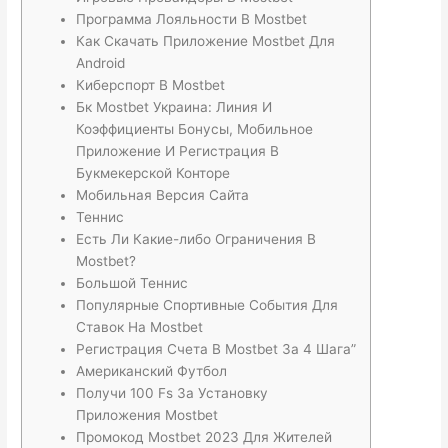
Программа Лояльности В Mostbet
Как Скачать Приложение Mostbet Для
Android
Киберспорт В Mostbet
Бк Mostbet Украина: Линия И
Коэффициенты Бонусы, Мобильное
Приложение И Регистрация В
Букмекерской Конторе
Мобильная Версия Сайта
Теннис
Есть Ли Какие-либо Ограничения В
Mostbet?
Большой Теннис
Популярные Спортивные События Для
Ставок На Mostbet
Регистрация Счета В Mostbet За 4 Шага”
Американский Футбол
Получи 100 Fs За Установку
Приложения Mostbet
Промокод Mostbet 2023 Для Жителей