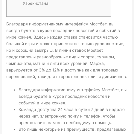
Узбекистана
Благодаря информативному интерфейсу Мостбет, вы
всегда будете в курсе последних новостей и событий в
мире хоккея. Здесь каждая ставка становится частью
большой игры и может принести не только удовольствие,
но и хороший выигрыш. В линии ставок Mostbet
представлены разнообразные виды спорта, турниры,
чемпионаты, матчи и лиги всех уровней. Маржа,
варьируется от 3% до 12% и доступна как для топовых
соревнований, таки для второстепенных лиг и дивизионов.
Благодаря информативному интерфейсу Мостбет, вы
всегда будете в курсе последних новостей и
событий в мире хоккея.
Команда доступна 24 часа в сутки 7 дней в неделю
через чат, электронную почту и телефон, чтобы
предоставить вам всю необходимую помощь.
Это лишь некоторые из преимуществ, предлагаемых