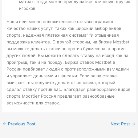
матчах, тогда можно прислушаться к мнению других
игроков.
Наши неизменно положительные отзывы отражают
качество наших услуг, таких как широкий выбор видов
спорта, надежная платежная система” “и отзывчивая
поддержка клиентов. С другой стороны, на бирже Mostbet
вы можете делать ставки не против букмекера, а против
других людей. Вы можете сделать ставку на исход как на
проигрыш, так и на победу. Биржа ставок Mostbet в
России подбирает людей с противоположными взглядами
и управляет деньгами и шансами. Если ваша ставка
выиграет, вы получите деньги от человека, который
сделал ставку против вас. Благодаря разнообразию видов
спорта Мостбет Россия предлагает разнообразные
возможности для ставок.
←
Previous Post
Next Post
→