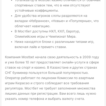
Тотализатор в Mostbet казино отличается от обычных
спортивных ставок тем, что в нем отсутствуют
устойчивые коэффициенты.
Для удобства игроков слоты разделяются на
вкладки «Избранное», «Новые» и «Популярные», что
облегчает навигацию.
В Мостбет доступны НХЛ, КХЛ, Евротур,
Олимпийские игры и Чемпионат Мира.
Ниже находятся блоки с различными типами игр,
включая лайв и прематч ставки.
Компания Mostbet начала свою деятельность в 2009 году
и уже более 10 лет предоставляет онлайн-услуги в сфере
ставок на спорт и казино. В Казахстане и других странах
СНГ букмекер пользуется большой популярностью.
Оператор работает по лицензии Комиссии по азартным
играм Кюрасао и строго соблюдает все требования
регулятора. Мостбет не требует заполнения множества
лишних данных при регистрации. Вам всего лишь нужно
указать номер телефона и выбрать валюту счета.