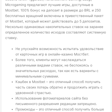
Microgaming предлагают лучшие игры, доступные в
Mostbet. 100% бонус на депозит в размере до BRL и 250
бесплатных вращений включены в приветственный пакет
от Mostbet, который может действовать до 5 депозитов.
Несколько одинаковых накопительных ставок на заранее
определенное количество исходов составляют системную
ставку.
Не упускайте возможность испытать удовольствие
от карточных игр в онлайн-казино Мостбет.
Более того, клиенты могут наслаждаться
различными видами ставок, не беспокоясь о
значительных расходах, так как есть варианты с
минимальными суммами.
Кэшбек в Mostbet – это отличный способ получить
часть своих потерь обратно и продолжить играть с
удвоенной страстью.
Использование фотоматериалов сайта без
письменного разрешения редакции запрещено.
Промокоды – это отличный способ получить больше