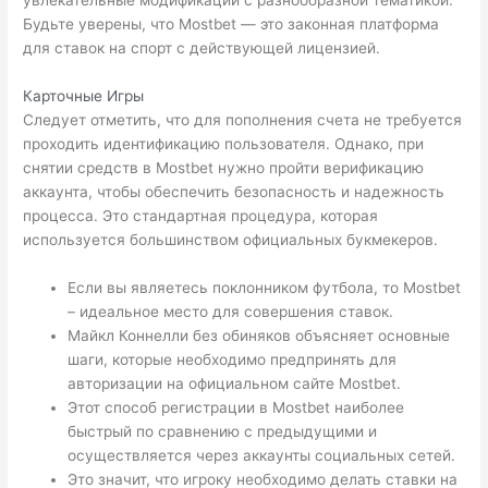
Будьте уверены, что Mostbet — это законная платформа
для ставок на спорт с действующей лицензией.
Карточные Игры
Следует отметить, что для пополнения счета не требуется
проходить идентификацию пользователя. Однако, при
снятии средств в Mostbet нужно пройти верификацию
аккаунта, чтобы обеспечить безопасность и надежность
процесса. Это стандартная процедура, которая
используется большинством официальных букмекеров.
Если вы являетесь поклонником футбола, то Mostbet
– идеальное место для совершения ставок.
Майкл Коннелли без обиняков объясняет основные
шаги, которые необходимо предпринять для
авторизации на официальном сайте Mostbet.
Этот способ регистрации в Mostbet наиболее
быстрый по сравнению с предыдущими и
осуществляется через аккаунты социальных сетей.
Это значит, что игроку необходимо делать ставки на