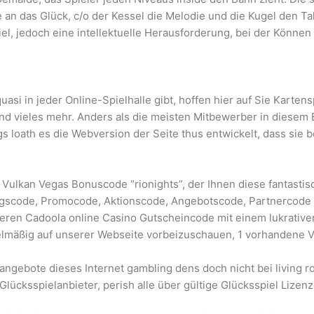
 an das Glück, c/o der Kessel die Melodie und die Kugel den Tak
Spiel, jedoch eine intellektuelle Herausforderung, bei der Könne
si in jeder Online-Spielhalle gibt, hoffen hier auf Sie Kartens
und vieles mehr. Anders als die meisten Mitbewerber in diesem
s loath es die Webversion der Seite thus entwickelt, dass sie be
Vulkan Vegas Bonuscode “rionights”, der Ihnen diese fantastisc
ungscode, Promocode, Aktionscode, Angebotscode, Partnercod
eren Cadoola online Casino Gutscheincode mit einem lukrative
gelmäßig auf unserer Webseite vorbeizuschauen, 1 vorhandene V
ngebote dieses Internet gambling dens doch nicht bei living r
 Glücksspielanbieter, perish alle über gültige Glücksspiel Lizen