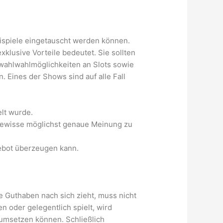
ispiele eingetauscht werden können.
lusive Vorteile bedeutet. Sie sollten
swahlwahlmöglichkeiten an Slots sowie
 Eines der Shows sind auf alle Fall
elt wurde.
e gewisse möglichst genaue Meinung zu
gebot überzeugen kann.
e Guthaben nach sich zieht, muss nicht
n oder gelegentlich spielt, wird
umsetzen können. Schließlich