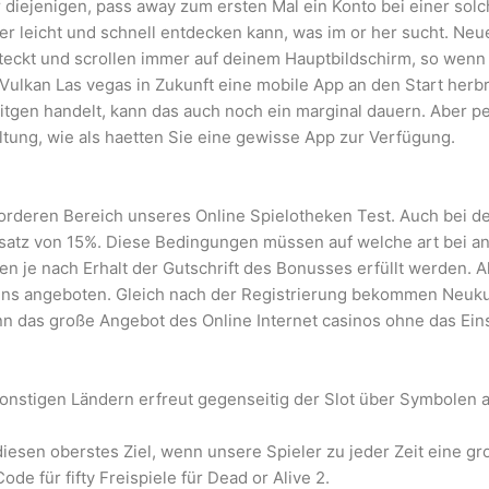
r diejenigen, pass away zum ersten Mal ein Konto bei einer solc
ler leicht und schnell entdecken kann, was im or her sucht. Ne
steckt und scrollen immer auf deinem Hauptbildschirm, so wenn 
 Vulkan Las vegas in Zukunft eine mobile App an den Start herb
itgen handelt, kann das auch noch ein marginal dauern. Aber p
ltung, wie als haetten Sie eine gewisse App zur Verfügung.
vorderen Bereich unseres Online Spielotheken Test. Auch bei d
atz von 15%. Diese Bedingungen müssen auf welche art bei an
gen je nach Erhalt der Gutschrift des Bonusses erfüllt werden.
ins angeboten. Gleich nach der Registrierung bekommen Neuku
nn das große Angebot des Online Internet casinos ohne das Ei
onstigen Ländern erfreut gegenseitig der Slot über Symbolen 
diesen oberstes Ziel, wenn unsere Spieler zu jeder Zeit eine gr
de für fifty Freispiele für Dead or Alive 2.