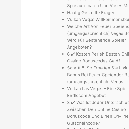
Spielautomaten Und Vieles M
Häufig Gestellte Fragen
Vulkan Vegas Willkommensbo
Welche Art Von Feuer Speien
(umgangssprachlich) Vegas B
Wird Für Bestehende Spieler
Angeboten?
6 ✔️ Kosten Perish Besten Onl
Casino Bonuscodes Geld?
Schritt 5: So Erhalten Sie Livi
Bonus Bei Feuer Speiender B
(umgangssprachlich) Vegas
Vulkan Las Vegas – Eine Spielh
Endlosem Angebot
3 ✔️ Was Ist Jeder Unterschie
Zwischen Den Online Casino
Bonuscode Und Einen On-line
Gutscheincode?