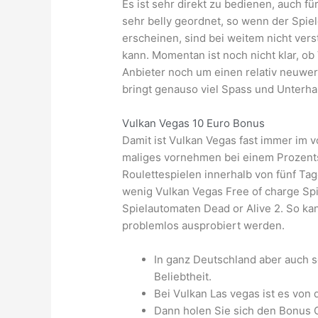
Es ist sehr direkt zu bedienen, auch fü
sehr belly geordnet, so wenn der Spie
erscheinen, sind bei weitem nicht ver
kann. Momentan ist noch nicht klar, ob
Anbieter noch um einen relativ neuwer
bringt genauso viel Spass und Unterha
Vulkan Vegas 10 Euro Bonus
Damit ist Vulkan Vegas fast immer im 
maliges vornehmen bei einem Prozents
Roulettespielen innerhalb von fünf Ta
wenig Vulkan Vegas Free of charge Sp
Spielautomaten Dead or Alive 2. So ka
problemlos ausprobiert werden.
In ganz Deutschland aber auch s
Beliebtheit.
Bei Vulkan Las vegas ist es von 
Dann holen Sie sich den Bonus Co