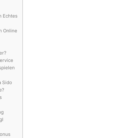
n Echtes
n Online
er?
ervice
spielen
a Sido
e?
s
ng
gl
Bonus