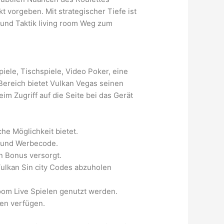
t vorgeben. Mit strategischer Tiefe ist
n und Taktik living room Weg zum
piele, Tischspiele, Video Poker, eine
 Bereich bietet Vulkan Vegas seinen
im Zugriff auf die Seite bei das Gerät
he Möglichkeit bietet.
e und Werbecode.
n Bonus versorgt.
ulkan Sin city Codes abzuholen
oom Live Spielen genutzt werden.
zen verfügen.