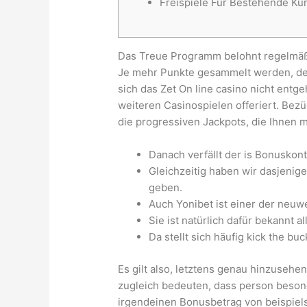
Freispiele Für Bestehende K
Das Treue Programm belohnt regelmäßi
Je mehr Punkte gesammelt werden, dest
sich das Zet On line casino nicht ent
weiteren Casinospielen offeriert. Bezü
die progressiven Jackpots, die Ihnen
Danach verfällt der is Bonuskon
Gleichzeitig haben wir dasjenig
geben.
Auch Yonibet ist einer der neuw
Sie ist natürlich dafür bekannt a
Da stellt sich häufig kick the bu
Es gilt also, letztens genau hinzusehe
zugleich bedeuten, dass person besonde
irgendeinen Bonusbetrag von beispiel