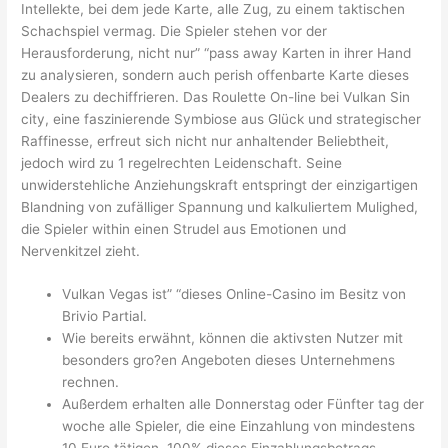
Intellekte, bei dem jede Karte, alle Zug, zu einem taktischen
Schachspiel vermag. Die Spieler stehen vor der
Herausforderung, nicht nur” “pass away Karten in ihrer Hand
zu analysieren, sondern auch perish offenbarte Karte dieses
Dealers zu dechiffrieren. Das Roulette On-line bei Vulkan Sin
city, eine faszinierende Symbiose aus Glück und strategischer
Raffinesse, erfreut sich nicht nur anhaltender Beliebtheit,
jedoch wird zu 1 regelrechten Leidenschaft. Seine
unwiderstehliche Anziehungskraft entspringt der einzigartigen
Blandning von zufälliger Spannung und kalkuliertem Mulighed,
die Spieler within einen Strudel aus Emotionen und
Nervenkitzel zieht.
Vulkan Vegas ist” “dieses Online-Casino im Besitz von
Brivio Partial.
Wie bereits erwähnt, können die aktivsten Nutzer mit
besonders gro?en Angeboten dieses Unternehmens
rechnen.
Außerdem erhalten alle Donnerstag oder Fünfter tag der
woche alle Spieler, die eine Einzahlung von mindestens