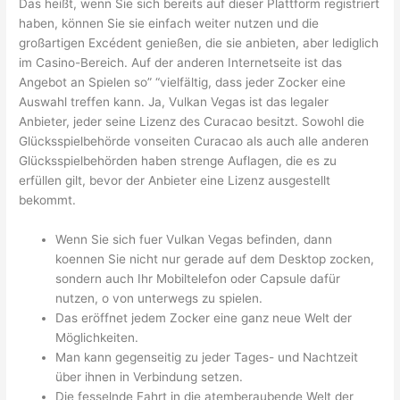
Das heißt, wenn Sie sich bereits auf dieser Plattform registriert
haben, können Sie sie einfach weiter nutzen und die
großartigen Excédent genießen, die sie anbieten, aber lediglich
im Casino-Bereich. Auf der anderen Internetseite ist das
Angebot an Spielen so” “vielfältig, dass jeder Zocker eine
Auswahl treffen kann. Ja, Vulkan Vegas ist das legaler
Anbieter, jeder seine Lizenz des Curacao besitzt. Sowohl die
Glücksspielbehörde vonseiten Curacao als auch alle anderen
Glücksspielbehörden haben strenge Auflagen, die es zu
erfüllen gilt, bevor der Anbieter eine Lizenz ausgestellt
bekommt.
Wenn Sie sich fuer Vulkan Vegas befinden, dann
koennen Sie nicht nur gerade auf dem Desktop zocken,
sondern auch Ihr Mobiltelefon oder Capsule dafür
nutzen, o von unterwegs zu spielen.
Das eröffnet jedem Zocker eine ganz neue Welt der
Möglichkeiten.
Man kann gegenseitig zu jeder Tages- und Nachtzeit
über ihnen in Verbindung setzen.
Die fesselnde Fahrt in die atemberaubende Welt der