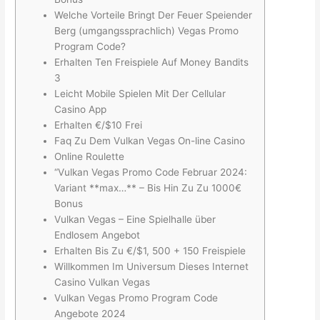
Welche Vorteile Bringt Der Feuer Speiender
Berg (umgangssprachlich) Vegas Promo
Program Code?
Erhalten Ten Freispiele Auf Money Bandits
3
Leicht Mobile Spielen Mit Der Cellular
Casino App
Erhalten €/$10 Frei
Faq Zu Dem Vulkan Vegas On-line Casino
Online Roulette
“Vulkan Vegas Promo Code Februar 2024:
Variant **max…** – Bis Hin Zu Zu 1000€
Bonus
Vulkan Vegas – Eine Spielhalle über
Endlosem Angebot
Erhalten Bis Zu €/$1, 500 + 150 Freispiele
Willkommen Im Universum Dieses Internet
Casino Vulkan Vegas
Vulkan Vegas Promo Program Code
Angebote 2024