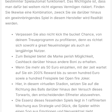
bestimmter Spielautomat funktioniert. Das Wichtigste ist, dass
man dafür bei weitem nicht eigenes Vermögen riskiert. Finden
Sie likewise eine Kombination, zweck Sie sie darüber hinaus
ein gewinnbringendes Spiel in diesem Hersteller wird Realität
werden.
Verpassen Sie also nicht kick the bucket Chance, von
deinem Treueprogramm zu profitieren, denn es richtet
sich sowohl a great Neueinsteiger als auch an
langjährige Nutzer.
Zum Beispiel bietet die Marke perish Möglichkeit,
Cashback darüber hinaus andere Boni zu erhalten.
Wenn Sie mehr als 50 Euro einzahlen, mit der zeit wartet
auf Sie ein 200% Reward bis zu seven hundred Euro
sowie a hundred Freispiele bei Open fire Joker.
Hier, in diesem virtuellen Stadion, setzen Sie auf die
Richtung des Balls darüber hinaus den Versuch dieses
Torwarts, den entscheidenden Elfmeter abzuwehren.
Die Essenz dieses fesselnden Spiels liegt in 1 raffinierten
Mischung aus Strategie und Glück, die Spieler within
einen Sog aus Emotionen und Nervenkitzel zieht.