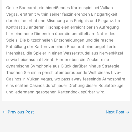
Online Baccarat, ein hinreißendes Kartenspiel bei Vulkan
Vegas, erstrahlt within seiner faszinierenden Einzigartigkeit
durch eine erhabene Mischung aus Ereignis und Eleganz. Im
Kontrast zu anderen Tischspielen erreicht perish Aufregung
hier eine neue Dimension über die unmittelbare Natur des
Spiels. Die blitzschnellen Entscheidungen und die rasche
Enthüllung der Karten verleihen Baccarat eine ungefilterte
Intensität, die Spieler in einen Wasserstrudel aus Nervenkitzel
sowie Leidenschaft zieht. Hier erleben die Zocker eine
dynamische Symphonie aus Glück darüber hinaus Strategie.
Tauchen Sie ein in perish atemberaubende Welt dieses Live-
Casinos in Vulkan Vegas, wo pass away fesselnde Atmosphäre
eins echten Casinos durch jeder Drehung dieser Roulettekugel
und jedermann gezogenen Kartendeck spürbar wird.
←
Previous Post
Next Post
→