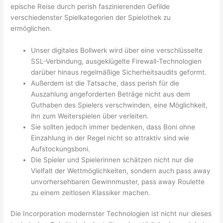
epische Reise durch perish faszinierenden Gefilde
verschiedenster Spielkategorien der Spielothek zu
ermöglichen.
Unser digitales Bollwerk wird über eine verschlüsselte
SSL-Verbindung, ausgeklügelte Firewall-Technologien
darüber hinaus regelmäßige Sicherheitsaudits geformt.
Außerdem ist die Tatsache, dass perish für die
Auszahlung angeforderten Beträge nicht aus dem
Guthaben des Spielers verschwinden, eine Möglichkeit,
ihn zum Weiterspielen über verleiten.
Sie sollten jedoch immer bedenken, dass Boni ohne
Einzahlung in der Regel nicht so attraktiv sind wie
Aufstockungsboni.
Die Spieler und Spielerinnen schätzen nicht nur die
Vielfalt der Wettmöglichkeiten, sondern auch pass away
unvorhersehbaren Gewinnmuster, pass away Roulette
zu einem zeitlosen Klassiker machen.
Die Incorporation modernster Technologien ist nicht nur dieses