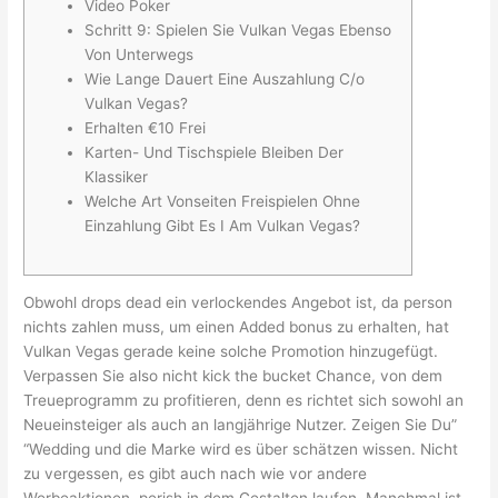
Video Poker
Schritt 9: Spielen Sie Vulkan Vegas Ebenso
Von Unterwegs
Wie Lange Dauert Eine Auszahlung C/o
Vulkan Vegas?
Erhalten €10 Frei
Karten- Und Tischspiele Bleiben Der
Klassiker
Welche Art Vonseiten Freispielen Ohne
Einzahlung Gibt Es I Am Vulkan Vegas?
Obwohl drops dead ein verlockendes Angebot ist, da person
nichts zahlen muss, um einen Added bonus zu erhalten, hat
Vulkan Vegas gerade keine solche Promotion hinzugefügt.
Verpassen Sie also nicht kick the bucket Chance, von dem
Treueprogramm zu profitieren, denn es richtet sich sowohl an
Neueinsteiger als auch an langjährige Nutzer. Zeigen Sie Du”
“Wedding und die Marke wird es über schätzen wissen. Nicht
zu vergessen, es gibt auch nach wie vor andere