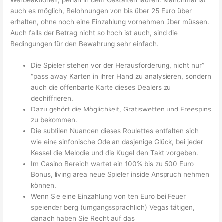
Werbeaktionen, perish in dem Gestalten laufen. Manchmal ist
auch es möglich, Belohnungen von bis über 25 Euro über
erhalten, ohne noch eine Einzahlung vornehmen über müssen.
Auch falls der Betrag nicht so hoch ist auch, sind die
Bedingungen für den Bewahrung sehr einfach.
Die Spieler stehen vor der Herausforderung, nicht nur”
“pass away Karten in ihrer Hand zu analysieren, sondern
auch die offenbarte Karte dieses Dealers zu
dechiffrieren.
Dazu gehört die Möglichkeit, Gratiswetten und Freespins
zu bekommen.
Die subtilen Nuancen dieses Roulettes entfalten sich
wie eine sinfonische Ode an dasjenige Glück, bei jeder
Kessel die Melodie und die Kugel den Takt vorgeben.
Im Casino Bereich wartet ein 100% bis zu 500 Euro
Bonus, living area neue Spieler inside Anspruch nehmen
können.
Wenn Sie eine Einzahlung von ten Euro bei Feuer
speiender berg (umgangssprachlich) Vegas tätigen,
danach haben Sie Recht auf das