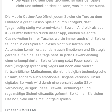
Die Apps sind sehr belly geordnet, so dass der Spieler
leicht und schnell entdecken kann, was im or her sucht.
Die Mobile Casino-App öffnet jedem Spieler die Tore zu dem
Eldorado a great Casino Spielen durch Echtgeld, das”
“gegenseitig stetig weiterentwickelt. Sowohl Android- als auch
iOS-Nutzer betreten durch dieser App, erleben sie echte
Casino-Action in ihrer Tasche, wo sie immer auch sind. Spieler
tauchen in das Spiel ein, dieses nicht nur Karten und
Automaten kombiniert, sondern auch Emotionen und Strategie
gerade auf ein neues Stage hebt. In jeder Gewährleistung
einer unkomplizierten Spielerfahrung setzt Feuer speiender
berg (umgangssprachlich) Vegas auf noch eine Vielzahl
fortschrittlicher Maßnahmen, die nicht lediglich technologische
Brillanz, sondern auch emotionale Hingabe vereinen. Unser
digitales Bollwerk wird durch eine verschlüsselte SSL-
Verbindung, ausgeklügelte Firewall-Technologien und
regelmäßige Sicherheitsaudits geformt. So können Sie sicher
Casino Spiele online mit Echtgeld spielen.
Erhalten €/$10 Frei