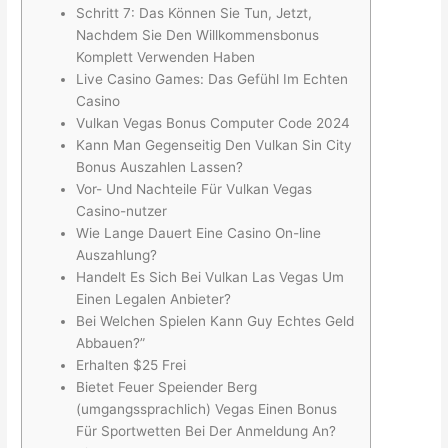
Schritt 7: Das Können Sie Tun, Jetzt,
Nachdem Sie Den Willkommensbonus
Komplett Verwenden Haben
Live Casino Games: Das Gefühl Im Echten
Casino
Vulkan Vegas Bonus Computer Code 2024
Kann Man Gegenseitig Den Vulkan Sin City
Bonus Auszahlen Lassen?
Vor- Und Nachteile Für Vulkan Vegas
Casino-nutzer
Wie Lange Dauert Eine Casino On-line
Auszahlung?
Handelt Es Sich Bei Vulkan Las Vegas Um
Einen Legalen Anbieter?
Bei Welchen Spielen Kann Guy Echtes Geld
Abbauen?”
Erhalten $25 Frei
Bietet Feuer Speiender Berg
(umgangssprachlich) Vegas Einen Bonus
Für Sportwetten Bei Der Anmeldung An?