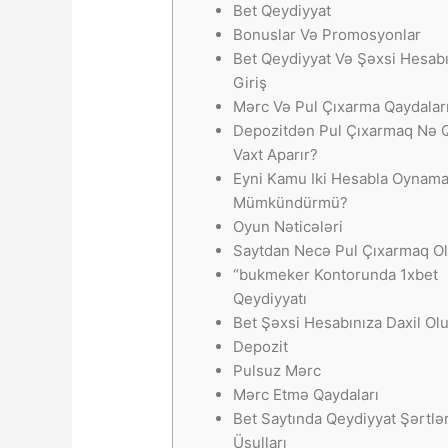
Bet Qeydiyyat
Bonuslar Və Promosyonlar
Bet Qeydiyyat Və Şəxsi Hesab
Giriş
Mərc Və Pul Çıxarma Qaydalar
Depozitdən Pul Çıxarmaq Nə 
Vaxt Aparır?
Eyni Kamu Iki Hesabla Oynam
Mümkündürmü?
Oyun Nəticələri
Saytdan Necə Pul Çıxarmaq Ol
“bukmeker Kontorunda 1xbet
Qeydiyyatı
Bet Şəxsi Hesabınıza Daxil Ol
Depozit
Pulsuz Mərc
Mərc Etmə Qaydaları
Bet Saytında Qeydiyyat Şərtlər
Üsulları