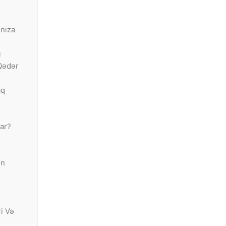
ınıza
ı
Qədər
aq
ar?
un
i Və