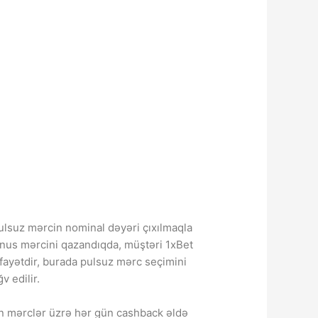
ulsuz mərcin nominal dəyəri çıxılmaqla
onus mərcini qazandıqda, müştəri 1xBet
fayətdir, burada pulsuz mərc seçimini
v edilir.
ütün mərclər üzrə hər gün cashback əldə