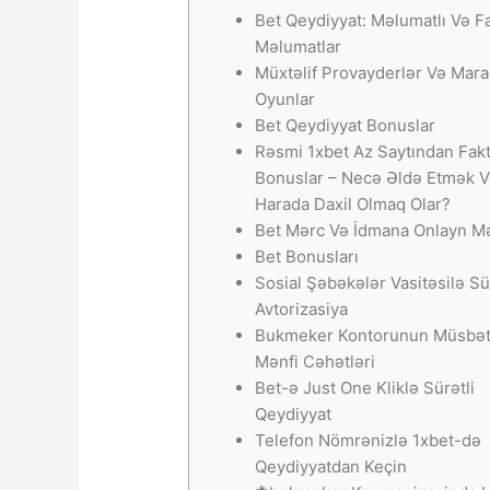
Bet Qeydiyyat: Məlumatlı Və F
Məlumatlar
Müxtəlif Provayderlər Və Mara
Oyunlar
Bet Qeydiyyat Bonuslar
Rəsmi 1xbet Az Saytından Fakt
Bonuslar – Necə Əldə Etmək 
Harada Daxil Olmaq Olar?
Bet Mərc Və İdmana Onlayn M
Bet Bonusları
Sosial Şəbəkələr Vasitəsilə Sü
Avtorizasiya
Bukmeker Kontorunun Müsbət
Mənfi Cəhətləri
Bet-ə Just One Kliklə Sürətli
Qeydiyyat
Telefon Nömrənizlə 1xbet-də
Qeydiyyatdan Keçin