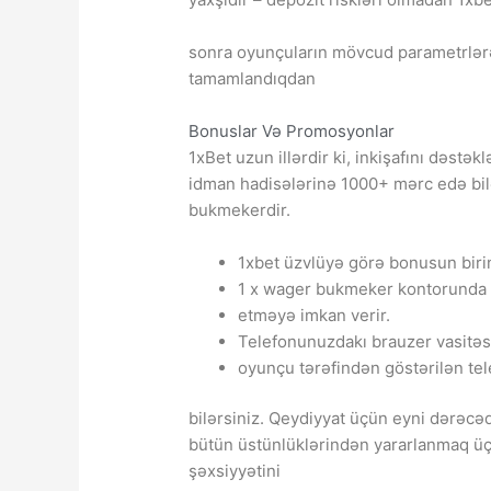
sonra oyunçuların mövcud parametrlərə 
tamamlandıqdan
Bonuslar Və Promosyonlar
1xBet uzun illərdir ki, inkişafını dəst
idman hadisələrinə 1000+ mərc edə bilər
bukmekerdir.
1xbet üzvlüyə görə bonusun birinc
1 x wager bukmeker kontorunda 
etməyə imkan verir.
Telefonunuzdakı brauzer vasitəsi
oyunçu tərəfindən göstərilən t
bilərsiniz. Qeydiyyat üçün eyni dərəcə
bütün üstünlüklərindən yararlanmaq üç
şəxsiyyətini