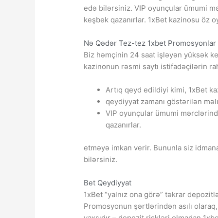
edə bilərsiniz. VIP oyunçular ümumi mər
keşbek qazanırlar. 1xBet kazinosu öz oy
Nə Qədər Tez-tez 1xbet Promosyonlar H
Biz həmçinin 24 saat işləyən yüksək key
kazinonun rəsmi saytı istifadəçilərin ra
Artıq qeyd edildiyi kimi, 1xBet 
qeydiyyat zamanı göstərilən məl
VIP oyunçular ümumi mərclərində 
qazanırlar.
etməyə imkan verir. Bununla siz idmana
bilərsiniz.
Bet Qeydiyyat
1xBet “yalnız ona görə” təkrar depozitl
Promosyonun şərtlərindən asılı olaraq,
yaxşıdır – depozit riskləri olmadan
1xbe