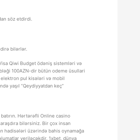
an söz etdirdi.
irə bilərlər.
 Visa Qiwi Budget ödəniş sistemləri və
əbləği 100AZN-dir bütün odeme üsullari
elektron pul kisələri və mobil
ündə yaşıl “Qeydiyyatdan keç”
batırın. Hərtərəfli Online casino
raşdıra bilərsiniz. Bir çox insan
dman hadisələri üzərində bahis oynamağa
lumatlar veriləcəkdir. 1xbet, dünya