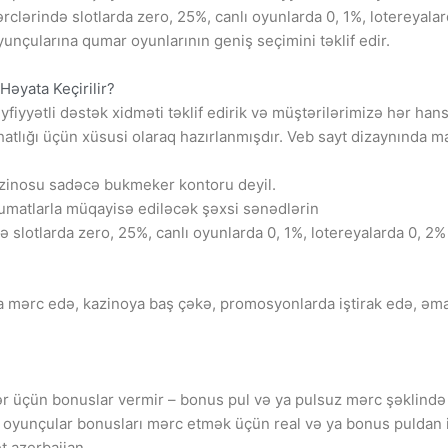
clərində slotlarda zero, 25%, canlı oyunlarda 0, 1%, lotereyala
unçularına qumar oyunlarının geniş seçimini təklif edir.
əyata Keçirilir?
fiyyətli dəstək xidməti təklif edirik və müştərilərimizə hər han
hatlığı üçün xüsusi olaraq hazırlanmışdır. Veb sayt dizaynında mav
kazinosu sadəcə bukmeker kontoru deyil.
umatlarla müqayisə ediləcək şəxsi sənədlərin
slotlarda zero, 25%, canlı oyunlarda 0, 1%, lotereyalarda 0, 2
 mərc edə, kazinoya baş çəkə, promosyonlarda iştirak edə, əman
ər üçün bonuslar vermir – bonus pul və ya pulsuz mərc şəklində 
 oyunçular bonusları mərc etmək üçün real və ya bonus puldan is
t azerbaijan
.