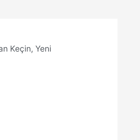
n Keçin, Yeni