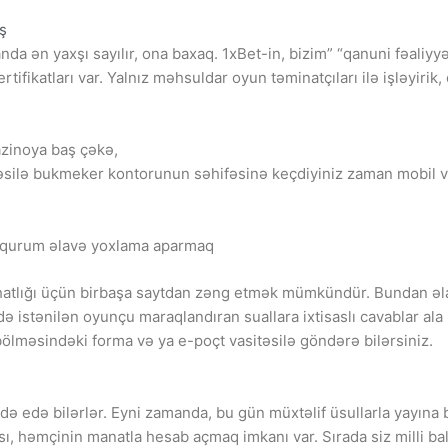
ş
a ən yaxşı sayılır, ona baxaq. 1xBet-in, bizim” “qanuni fəaliyyə
tifikatları var. Yalnız məhsuldar oyun təminatçıları ilə işləyirik,
zinoya baş çəkə,
silə bukmeker kontorunun səhifəsinə keçdiyiniz zaman mobil ve
ə, qurum əlavə yoxlama aparmaq
ahatlığı üçün birbaşa saytdan zəng etmək mümkündür. Bundan əla
ə istənilən oyunçu maraqlandıran suallara ixtisaslı cavablar ala
 bölməsindəki forma və ya e-poçt vasitəsilə göndərə bilərsiniz.
də edə bilərlər. Eyni zamanda, bu gün müxtəlif üsullarla yayına b
sı, həmçinin manatla hesab açmaq imkanı var. Sırada siz milli b