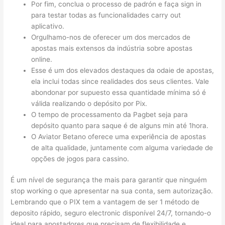
Por fim, conclua o processo de padrón e faça sign in
para testar todas as funcionalidades carry out
aplicativo.
Orgulhamo-nos de oferecer um dos mercados de
apostas mais extensos da indústria sobre apostas
online.
Esse é um dos elevados destaques da odaie de apostas,
ela inclui todas since realidades dos seus clientes. Vale
abondonar por supuesto essa quantidade mínima só é
válida realizando o depósito por Pix.
O tempo de processamento da Pagbet seja para
depósito quanto para saque é de alguns min até 1hora.
O Aviator Betano oferece uma experiência de apostas
de alta qualidade, juntamente com alguma variedade de
opções de jogos para cassino.
É um nível de segurança the mais para garantir que ninguém
stop working o que apresentar na sua conta, sem autorização.
Lembrando que o PIX tem a vantagem de ser 1 método de
deposito rápido, seguro electronic disponível 24/7, tornando-o
ideal para apostadores que precisam de flexibilidade e