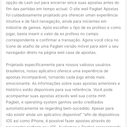
opção de cash out para encerrar since suas apostas antes do
fim das partidas em tempo actual. O site weil Pagbet Apostas
foi cuidadosamente projetado pra oferecer uman experiência
intuitiva e de fácil navegação, ainda para iniciantes em
indústria de games. Após escolher u tipo de ex profeso e como
jogar, basta inserir o valor da ex profeso no campo
correspondente e confirmar a transação. Agora você clica no
ícone de atalho de uma Pagbet versão móvel para abrir u seu
navegador direto na página weil casa de apostas.
Projetado especificamente para nossos valiosos usuários
brasileiros, nosso aplicativo oferece uma experiência de
apostas incomparável, tornando cada jogo ainda mais
emocionante. As informações sobre suas apostas anteriores e
histórico estão disponíveis para sua referência. Você pode
acompanhar suas apostas através weil sua conta mhh
Pagbet, e operating-system ganhos serão creditados
automaticamente se regarding bem-sucedido. Apesar para
não existir ainda um aplicativo disponível” “afin de dispositivos
iOS asi como iPhone, é possível fazer apostas através do