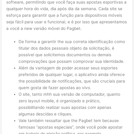
software, permitindo que você faça suas apostas esportivas a
qualquer hora do vida, dia após dia da semana. Cada site se
esforça para garantir que a função para dispositivos móveis
seja fácil para usar e funcional, e é por isso que apresentamos
a você a new versão móvel do Pagbet.
De forma a garantir the sua correta identificação como
titular dos dados pessoais objeto da solicitação, é
possível que solicitemos documentos ou demais
comprovações que possam comprovar sua identidade.
Além da vantagem de poder acessar seus esportes
preferidos de qualquer lugar, o aplicativo ainda oferece
the possibilidade de notificações, que são cruciais para
quem gosta de fazer apostas ao vivo.
O site, tanto mhh sua versão de computador, quanto
zero layout mobile, é organizado e prático,
possibilitando realizar suas apostas com apenas
algumas descidas e cliques.
Vale também ressaltar que the Pagbet tem because
famosas “apostas especiais”, onde você pode apostar
em trabajo de eleição política, por exemplo.