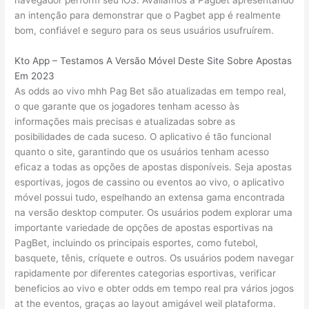
navegador perform seu iOS. Avaliamos a Pagbet apresentando
an intenção para demonstrar que o Pagbet app é realmente
bom, confiável e seguro para os seus usuários usufruírem.
Kto App – Testamos A Versão Móvel Deste Site Sobre Apostas
Em 2023
As odds ao vivo mhh Pag Bet são atualizadas em tempo real,
o que garante que os jogadores tenham acesso às
informações mais precisas e atualizadas sobre as
posibilidades de cada suceso. O aplicativo é tão funcional
quanto o site, garantindo que os usuários tenham acesso
eficaz a todas as opções de apostas disponíveis. Seja apostas
esportivas, jogos de cassino ou eventos ao vivo, o aplicativo
móvel possui tudo, espelhando an extensa gama encontrada
na versão desktop computer. Os usuários podem explorar uma
importante variedade de opções de apostas esportivas na
PagBet, incluindo os principais esportes, como futebol,
basquete, tênis, críquete e outros. Os usuários podem navegar
rapidamente por diferentes categorias esportivas, verificar
beneficios ao vivo e obter odds em tempo real pra vários jogos
at the eventos, graças ao layout amigável weil plataforma.