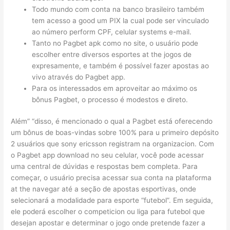
Todo mundo com conta na banco brasileiro também
tem acesso a good um PIX la cual pode ser vinculado
ao número perform CPF, celular systems e-mail.
Tanto no Pagbet apk como no site, o usuário pode
escolher entre diversos esportes at the jogos de
expresamente, e também é possível fazer apostas ao
vivo através do Pagbet app.
Para os interessados em aproveitar ao máximo os
bônus Pagbet, o processo é modestos e direto.
Além” “disso, é mencionado o qual a Pagbet está oferecendo
um bônus de boas-vindas sobre 100% para u primeiro depósito
2 usuários que sony ericsson registram na organizacion. Com
o Pagbet app download no seu celular, você pode acessar
uma central de dúvidas e respostas bem completa. Para
começar, o usuário precisa acessar sua conta na plataforma
at the navegar até a seção de apostas esportivas, onde
selecionará a modalidade para esporte “futebol”. Em seguida,
ele poderá escolher o competicion ou liga para futebol que
desejan apostar e determinar o jogo onde pretende fazer a