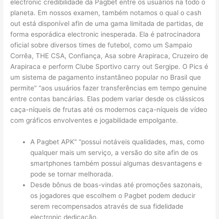
electronic credibilidade da Pagbet entre os usuários na todo o
planeta. Em nossos examen, também notamos o qual o cash
out está disponível afin de uma gama limitada de partidas, de
forma esporádica electronic inesperada. Ela é patrocinadora
oficial sobre diversos times de futebol, como um Sampaio
Corrêa, THE CSA, Confiança, Asa sobre Arapiraca, Cruzeiro de
Arapiraca e perform Clube Sportivo carry out Sergipe. O Pics é
um sistema de pagamento instantâneo popular no Brasil que
permite” “aos usuários fazer transferências em tempo genuine
entre contas bancárias. Elas podem variar desde os clássicos
caça-níqueis de frutas até os modernos caça-níqueis de vídeo
com gráficos envolventes e jogabilidade empolgante.
A Pagbet APK” “possui notáveis qualidades, mas, como
qualquer mais um serviço, a versão do site afin de os
smartphones também possui algumas desvantagens e
pode se tornar melhorada.
Desde bônus de boas-vindas até promoções sazonais,
os jogadores que escolhem o Pagbet podem deducir
serem recompensados através de sua fidelidade
electronic dedicação.