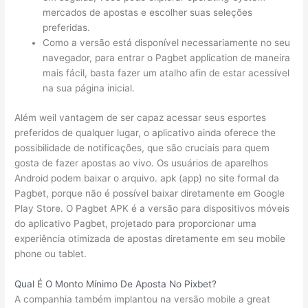
mercados de apostas e escolher suas seleções
preferidas.
Como a versão está disponível necessariamente no seu
navegador, para entrar o Pagbet application de maneira
mais fácil, basta fazer um atalho afin de estar acessível
na sua página inicial.
Além weil vantagem de ser capaz acessar seus esportes
preferidos de qualquer lugar, o aplicativo ainda oferece the
possibilidade de notificações, que são cruciais para quem
gosta de fazer apostas ao vivo. Os usuários de aparelhos
Android podem baixar o arquivo. apk (app) no site formal da
Pagbet, porque não é possível baixar diretamente em Google
Play Store. O Pagbet APK é a versão para dispositivos móveis
do aplicativo Pagbet, projetado para proporcionar uma
experiência otimizada de apostas diretamente em seu mobile
phone ou tablet.
Qual É O Monto Mínimo De Aposta No Pixbet?
A companhia também implantou na versão mobile a great