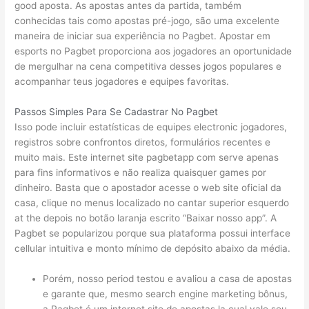
good aposta. As apostas antes da partida, também
conhecidas tais como apostas pré-jogo, são uma excelente
maneira de iniciar sua experiência no Pagbet. Apostar em
esports no Pagbet proporciona aos jogadores an oportunidade
de mergulhar na cena competitiva desses jogos populares e
acompanhar teus jogadores e equipes favoritas.
Passos Simples Para Se Cadastrar No Pagbet
Isso pode incluir estatísticas de equipes electronic jogadores,
registros sobre confrontos diretos, formulários recentes e
muito mais. Este internet site pagbetapp com serve apenas
para fins informativos e não realiza quaisquer games por
dinheiro. Basta que o apostador acesse o web site oficial da
casa, clique no menus localizado no cantar superior esquerdo
at the depois no botão laranja escrito “Baixar nosso app”. A
Pagbet se popularizou porque sua plataforma possui interface
cellular intuitiva e monto mínimo de depósito abaixo da média.
Porém, nosso period testou e avaliou a casa de apostas
e garante que, mesmo search engine marketing bônus,
a Pagbet é um internet site de apostas la cual vale seu