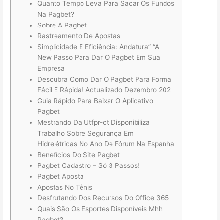
Quanto Tempo Leva Para Sacar Os Fundos
Na Pagbet?
Sobre A Pagbet
Rastreamento De Apostas
Simplicidade E Eficiência: Andatura” “A
New Passo Para Dar O Pagbet Em Sua
Empresa
Descubra Como Dar O Pagbet Para Forma
Fácil E Rápida! Actualizado Dezembro 202
Guia Rápido Para Baixar O Aplicativo
Pagbet
Mestrando Da Utfpr-ct Disponibiliza
Trabalho Sobre Segurança Em
Hidrelétricas No Ano De Fórum Na Espanha
Benefícios Do Site Pagbet
Pagbet Cadastro – Só 3 Passos!
Pagbet Aposta
Apostas No Tênis
Desfrutando Dos Recursos Do Office 365
Quais São Os Esportes Disponíveis Mhh
Pagbet?