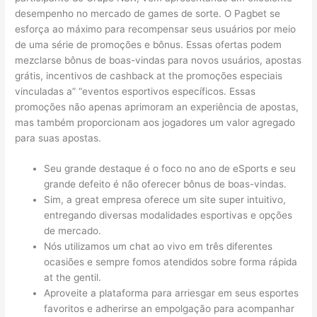
desempenho no mercado de games de sorte. O Pagbet se
esforça ao máximo para recompensar seus usuários por meio
de uma série de promoções e bônus. Essas ofertas podem
mezclarse bônus de boas-vindas para novos usuários, apostas
grátis, incentivos de cashback at the promoções especiais
vinculadas a” “eventos esportivos específicos. Essas
promoções não apenas aprimoram an experiência de apostas,
mas também proporcionam aos jogadores um valor agregado
para suas apostas.
Seu grande destaque é o foco no ano de eSports e seu
grande defeito é não oferecer bônus de boas-vindas.
Sim, a great empresa oferece um site super intuitivo,
entregando diversas modalidades esportivas e opções
de mercado.
Nós utilizamos um chat ao vivo em três diferentes
ocasiões e sempre fomos atendidos sobre forma rápida
at the gentil.
Aproveite a plataforma para arriesgar em seus esportes
favoritos e adherirse an empolgação para acompanhar