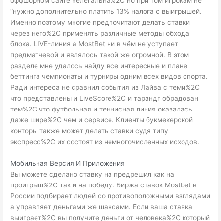
оффшорном сайте нелегальна%2C но при том игрокам не”
“нужно дополнительно платить 13% налога с выигрышей.
Именно поэтому многие предпочитают делать ставки
через него%2C применять различные методы обхода
блока. LIVE-линия а MostBet ни в чём не уступает
предматчевой и являлось такой же огромной. В этом
разделе мне удалось найду все интересные и плане
беттинга чемпионаты и турниры одним всех видов спорта.
Ради интереса не сравнил события из Лайва с теми%2C
что представлены и LiveScore%2C и тарандг обрадован
тем%2C что футбольная и теннисная линия оказалась
даже шире%2C чем и сервисе. Клиенты букмекерской
конторы также может делать ставки судя типу
экспресс%2C их состоят из немногочисленных исходов.
Мобильная Версия И Приложения
Вы можете сделано ставку на предрешил как на
проигрыш%2C так и на победу. Биржа ставок Mostbet в
России подбирает людей со противоположными взглядами
а управляет деньгами же шансами. Если ваша ставка
выиграет%2C вы получите деньги от человека%2C который