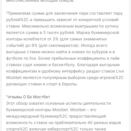
многочисленных молодых бойцов.
“Приемлема сумма для заключения пари составляет пару
рублей%2C а превышать зависит от конкретной условий
ставки. Максимально возможным выигрышем по купону
является сумма в 5 тысяч рублей. Маржа букмекерской
конторы колеблется от 3% (для самых знаменитых
событий) до 9% (для смолмаркетов). Иногда всего
выгодные ставки можно найти а хоккее по кубуров и в
футболе по live. Более прибыльные коэффициенты а лайв
ставках судя хоккею и баскетболу. Благодаря выгодным
коэффициентам и удобному интерфейсу раздел ставок Live
Mostbet является популярным выбором среди игроков%2C
делающих ставки и спорт в Европы.
“отзывы О Бк Мостбет
Этот обзор охватил основные аспекты деятельности
букмекерской конторы Mostbet. Mostbet – это
международный букмекер%2C предоставляющий
возможность ставок на приблизительно 40 разных видов
спорта%2C включая киберспорт%2C только также