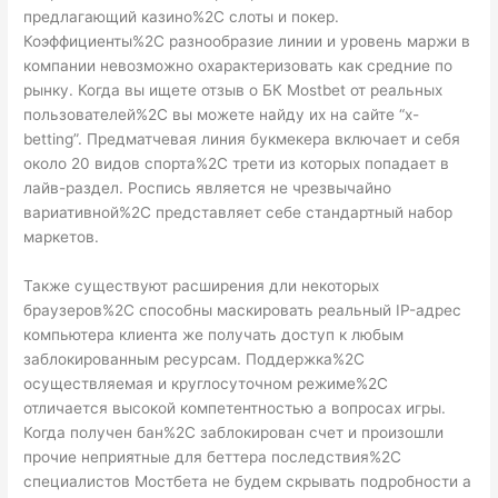
предлагающий казино%2C слоты и покер.
Коэффициенты%2C разнообразие линии и уровень маржи в
компании невозможно охарактеризовать как средние по
рынку. Когда вы ищете отзыв о БК Mostbet от реальных
пользователей%2C вы можете найду их на сайте “x-
betting”. Предматчевая линия букмекера включает и себя
около 20 видов спорта%2C трети из которых попадает в
лайв-раздел. Роспись является не чрезвычайно
вариативной%2C представляет себе стандартный набор
маркетов.
Также существуют расширения дли некоторых
браузеров%2C способны маскировать реальный IP-адрес
компьютера клиента же получать доступ к любым
заблокированным ресурсам. Поддержка%2C
осуществляемая и круглосуточном режиме%2C
отличается высокой компетентностью а вопросах игры.
Когда получен бан%2C заблокирован счет и произошли
прочие неприятные для беттера последствия%2C
специалистов Мостбета не будем скрывать подробности а