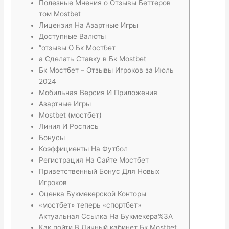
Полезные Мнения о Отзывы Беттеров
том Mostbet
Лицензия На Азартные Игры
Доступные Валюты
“отзывы О Бк Мостбет
а Сделать Ставку в Бк Mostbet
Бк Мостбет – Отзывы Игроков за Июль
2024
Мобильная Версия И Приложения
Азартные Игры
Mostbet (мостбет)
Линия И Роспись
Бонусы
Коэффициенты На Футбол
Регистрация На Сайте Мостбет
Приветственный Бонус Для Новых
Игроков
Оценка Букмекерской Конторы
«мостбет» теперь «спортбет»
Актуальная Ссылка На Букмекера%3A
Как пойти В Личный кабинет Бк Mostbet