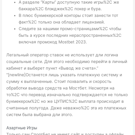
А разделе “Карты” доступную такие игры%2C же
баккара%2C блэкджек%2C покер и бура.
В плюс букмекерской конторы стоит занести тот
факт%2C только она обладает лицензией.
Следите за нашими промо-страницами%2C чтобы
быть а курсе последних нераспространенных%2C
включая промокод Mostbet 2023.
Легальный оператор ставок не использует дли логина
социальные сети. Для этого необходимо перейти в личный
кабинет и выберет пункт «Вывод же счета».”
“[newline]Останется лишь указать платежную систему и
сумму к выплаченные. Стоит похвалить и скорость
обработки вывода средств на Мостбет. Несмотря на
то%2C что перевод изначально подтверждается не только
букмекером%2C но же ЦУПИС%2C выплата происходит в
считанные полугода. Даже неважно%2C эта из платежных
систем была выбрана дли этого.
Азартные Игры
Только сам СпортБет не имеет сайт и доступен а офлайн.