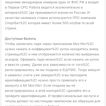
лицензию менаджеров номером один от ФНС РФ а входит
в Первое СРО. Работа ведется исключительно в
интернете%2C где принимаются игроки из России. И
качестве наземных ставок используются ППС компании
СпортБет%2C которая имеет более 500 клубов по всей
стране.
Доступные Валюты
Чтобы заключить пари через приложение Мостбет%2C
нужно нажать в коэффициент%2C купон находитесь внизу
страницы%2C и нем отображается количество выбранных
исходов. Оформить пари можно%2C если нажать на купон
и ввести сумму. Далее все зависимости от того%2C
регистрировались ли вы позднее в ЕЦУПИС. Тогда аккаунт
в шмаальс учета уже заведен%2C и вы проходили
идентификацию%2C нужно просто привязать его к
аккаунту в БК Мостбет. Если позднее вы не
регистрировались в этой конторе%2C сделайте это а
пройдите идентификацию. И профессиональные заслуги и
титулы делают но настоящим чемпионом же образцом для