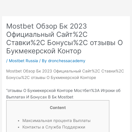
Skip
to
content
Mostbet Обзор Бк 2023
Официальный Сайт%2C
Ставки%2C Бонусы%2C отзывы О
Букмекерской Контор
/
Mostbet Russia
/ By
dronchessacademy
Mostbet Обзор Бк 2023 Официальный Сайт%2C Ставки%2C
Бонусы%2C отзывы О Букмекерской Конторе
“отзывы О Букмекерской Конторе Мостбет%3A Игроки об
Выплатах И Бонусах В Бк Mostbet
Content
Максимальная процента Выплаты
Контакты а Служба Поддержки