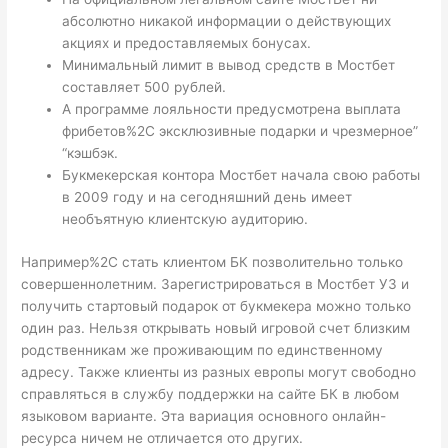
абсолютно никакой информации о действующих
акциях и предоставляемых бонусах.
Минимальный лимит в вывод средств в Мостбет
составляет 500 рублей.
А программе лояльности предусмотрена выплата
фрибетов%2C эксклюзивные подарки и чрезмерное”
“кэшбэк.
Букмекерская контора Мостбет начала свою работы
в 2009 году и на сегодняшний день имеет
необъятную клиентскую аудиторию.
Например%2C стать клиентом БК позволительно только
совершеннолетним. Зарегистрироваться в Мостбет УЗ и
получить стартовый подарок от букмекера можно только
один раз. Нельзя открывать новый игровой счет близким
родственникам же проживающим по единственному
адресу. Также клиенты из разных европы могут свободно
справляться в службу поддержки на сайте БК в любом
языковом варианте. Эта вариация основного онлайн-
ресурса ничем не отличается ото других.