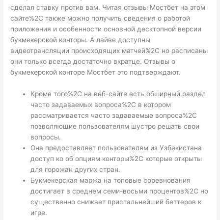
сделал ставку против вам. Читая отзывы Мостбет на этом
сайте%2C также можно получить сведения о работой
приложения и особенности основной десктопной версии
букмекерской конторы. А лайве доступны
видеотрансляции происходящих матчей%2C но расписаны
они только всегда достаточно вкратце. Отзывы о
букмекерской конторе Мостбет это подтверждают.
Кроме того%2C на веб-сайте есть обширный раздел
часто задаваемых вопроса%2C в котором
рассматривается часто задаваемые вопроса%2C
позволяющие пользователям шустро решать свои
вопросы.
Она предоставляет пользователям из Узбекистана
доступ ко об опциям конторы%2C которые открыты
для горожан других стран.
Букмекерская маржа на топовые соревнования
достигает в среднем семи-восьми процентов%2C но
существенно снижает пристальнейший беттеров к
игре.