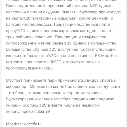
Производительность приложений отличная%2C однако
настройки и опции скудные. Выплаты букмекер производит
на карты%2C электронные кошельки (кроме Вебмани) и
банковским переводом. Транзакции подтверждаются
сразу%2C за исключением карточных методов – вплоть
трех рабочих несколько. Трансляции и графическое
сопровождение матчей разве%2C однако в большинство
большинстве случаев%2C доступнее (соответствующие
иконки отображаются%2C но они неактивны). БК Мостбет
устроить пользователей%2C которые ставить на
прогнозируемые исходы.
Мостбет принимаете пари примерно в 20 видов спорта и
киберспорт. Множество матчей оставляет желать лучшего
– отобраны только основные же средние турниры.
Букмекерская компания Мостбет предложила среднюю
линию и роспись%2C в факте числе на немногих
непопулярных событий.
Mostbet (мостбет)