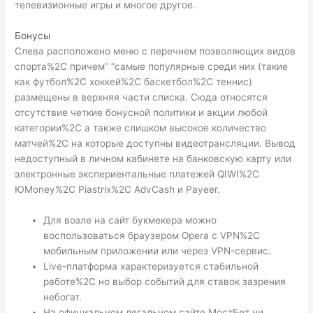
телевизионные игры и многое другое.
Бонусы
Слева расположено меню с перечнем позволяющих видов
спорта%2C причем” “самые популярные среди них (такие
как футбол%2C хоккей%2C баскетбол%2C теннис)
размещены в верхняя части списка. Сюда относятся
отсутствие четкие бонусной политики и акции любой
категории%2C а также слишком высокое количество
матчей%2C на которые доступны видеотрансляции. Вывод
недоступный в личном кабинете на банковскую карту или
электронные экспериентальные платежей QIWI%2C
ЮMoney%2C Piastrix%2C AdvCash и Payeer.
Для возле на сайт букмекера можно
воспользоваться браузером Opera с VPN%2C
мобильным приложении или через VPN-сервис.
Live-платформа характеризуется стабильной
работе%2C но выбор событий для ставок зазрения
небогат.
На официальном легальном сайте МостБет ни