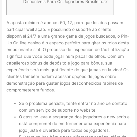
Disponíveis Para Os Jogadores Brasileiros?
A aposta mínima é apenas €0, 12, para que los dos possam
participar weil ação. E possuindo o suporte ao cliente
disponível 24/7 e uma grande gama de jogos buscados, o Pin-
Up On line casino é o espaço perfeito para girar os rolos desta
emocionante slot. O processo de inspección de fácil utilização
significa que você pode jogar num piscar de olhos. Com um
caballeroso bônus de depósito e jogo para bônus, sua
experiência será mais gratificante do que jamas en la vida! Os
clientes também podem acessar opções de jogos sobre
demonstração para gustar jogos desconhecidos rapines de
comprometerem fundos.
Se o problema persistir, tente entrar no ano de contato
com um serviço de suporte no website.
O cassino leva a segurança dos jogadores a new sério e
está comprometido em fornecer uma experiência para
jogo justa e divertida para todos os jogadores.