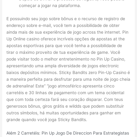
começar a jogar na plataforma.
E possuindo seu jogo sobre bônus e o recurso de registro de
endereço sobre e-mail, você tem a possibilidade de obter
ainda mais de sua experiência de jogo across the internet. Pin
Up Online casino oferece incríveis opções de apostas at the
apostas esportivas para que você tenha a possibilidade de
tirar o máximo proveito de tua experiência de game. Você
pode visitar todo o melhor entretenimento no Pin Up Casino,
apresentando uma ampla diversidade de jogos electronic
baixos depósitos mínimos. Sticky Bandits zero Pin-Up Casino é
a maneira perfeita para desfrutar para uma noite de jogo cheia
de adrenalina! Este” “jogo atmosférico apresenta cinco
carretéis e 30 linhas de pagamento com um tema ocidental
que com toda certeza fará seu coração disparar. Com teus
generosos bônus, giros grátis e wildds que podem substituir
outros símbolos, há muitas oportunidades para ganhar em
grande quando você joga Sticky Bandits.
Além 2 Carretéis: Pin Up Jogo De Direccion Para Estrategistas