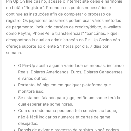
Pin Up On line casino, acesse o internet site deles e harmonie
no botão “Registrar”. Preencha os pontos necessários e
continue as instruções afin de completar o processo de
registro. Os jogadores brasileiros podem usar vários métodos
de pagamento, incluindo cartões de crédito/débito, e-wallets
como Paytm, PhonePe, e transferências” “bancárias. Fiquei
desapontado la cual an administração do Pin-Up Casino não
ofereça suporte ao cliente 24 horas por dia, 7 dias por
semana.
O Pin-Up aceita alguma variedade de moedas, incluindo
Reais, Dólares Americanos, Euros, Dólares Canadenses
e vários outros.
Portanto, há alguém em qualquer plataforma que
monitora isso.
Se estamos falando para jogo, então um saque terá la
cual esperar até some horas.
Com um dedo numa pequena tela sensível ao toque,
não é fácil indicar os números et cartas de game
desejados.
Depois de avivar o processo de registro, você poderá