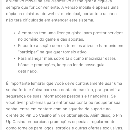
aplicativo móvel na seu dispositivo at the girar a cigüe?a
sempre que for conveniente. A versão mobile é apenas uma
cópia na miniatura do web site principal, portanto u usuário
não terá dificuldade em entender este sistema.
A empresa tem uma licença global para prestar serviços
no domínio do game e das apostas.
Encontre a seção com os torneios ativos e harmonie em
“participar” na qualquer torneio ativo.
Para manejar mais sobre tais como maximizar esses
bônus e promoções, keep on lendo nosso guia
detalhado.
É importante lembrar que você deve continuamente usar uma
senha forte e única para sua conta de cassino, pra garantir a
segurança de suas informações pessoais e financeiras. Se
você tiver problemas para entrar sua conta ou recuperar sua
senha, entre em contato com an squadra de suporte ao
cliente do Pin Up Casino afin de obter ajuda. Além disso, o Pin
Up Casino proporciona promoções especiais regularmente,
como torneios para jogos, sorteios e outras ofertas exclusivas.