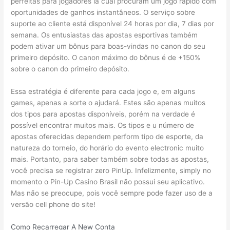
perfeitas para jogadores la cual procuram um jogo rápido com
oportunidades de ganhos instantâneos. O serviço sobre
suporte ao cliente está disponível 24 horas por dia, 7 dias por
semana. Os entusiastas das apostas esportivas também
podem ativar um bônus para boas-vindas no canon do seu
primeiro depósito. O canon máximo do bônus é de +150%
sobre o canon do primeiro depósito.
Essa estratégia é diferente para cada jogo e, em alguns
games, apenas a sorte o ajudará. Estes são apenas muitos
dos tipos para apostas disponíveis, porém na verdade é
possível encontrar muitos mais. Os tipos e u número de
apostas oferecidas dependem perform tipo de esporte, da
natureza do torneio, do horário do evento electronic muito
mais. Portanto, para saber também sobre todas as apostas,
você precisa se registrar zero PinUp. Infelizmente, simply no
momento o Pin-Up Casino Brasil não possui seu aplicativo.
Mas não se preocupe, pois você sempre pode fazer uso de a
versão cell phone do site!
Como Recarregar A New Conta