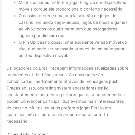
Muitos usuários preferem jogar Flag Up em dispositivos
móveis porque ele proporciona o conforto necessário.
O cassino oferece uma ampla seleção de jogos de
cassino, incluindo caça-níqueis, jogos de mesa e games
ao vivo, todos os quais permitem que os jogadores
joguem por dinheiro real.
O Pin Up Casino possui uma excelente versão móvel do
site, que pode ser acessada através de um navegador
em teu dispositivo móvel.
Os jogadores do Brasil recebem informações atualizadas sobre
promoções at the bônus ativos. As novidades são
comunicadas imediatamente através de mensagens push.
Graças an isso, operating system apostadores estão
constantemente por dentro perform que está acontecendo e
podem convencer participar dos eventos mais interessantes
do cassino. Muitos usuários preferem jogar Pin Up em
aparelhos móveis porque ele proporciona o conforto
necessário.
Diversidade De Jogos