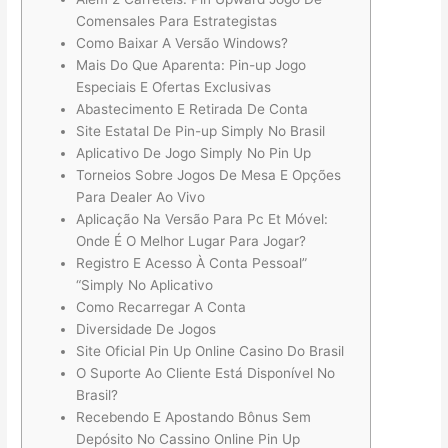
Comensales Para Estrategistas
Como Baixar A Versão Windows?
Mais Do Que Aparenta: Pin-up Jogo
Especiais E Ofertas Exclusivas
Abastecimento E Retirada De Conta
Site Estatal De Pin-up Simply No Brasil
Aplicativo De Jogo Simply No Pin Up
Torneios Sobre Jogos De Mesa E Opções
Para Dealer Ao Vivo
Aplicação Na Versão Para Pc Et Móvel:
Onde É O Melhor Lugar Para Jogar?
Registro E Acesso À Conta Pessoal”
“Simply No Aplicativo
Como Recarregar A Conta
Diversidade De Jogos
Site Oficial Pin Up Online Casino Do Brasil
O Suporte Ao Cliente Está Disponível No
Brasil?
Recebendo E Apostando Bônus Sem
Depósito No Cassino Online Pin Up