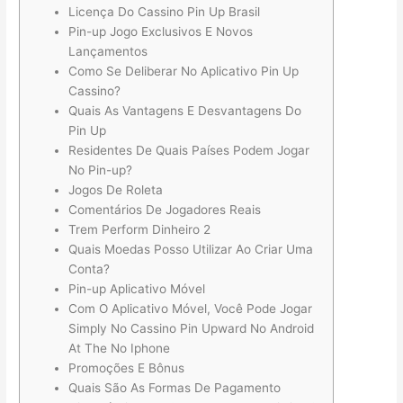
Licença Do Cassino Pin Up Brasil
Pin-up Jogo Exclusivos E Novos
Lançamentos
Como Se Deliberar No Aplicativo Pin Up
Cassino?
Quais As Vantagens E Desvantagens Do
Pin Up
Residentes De Quais Países Podem Jogar
No Pin-up?
Jogos De Roleta
Comentários De Jogadores Reais
Trem Perform Dinheiro 2
Quais Moedas Posso Utilizar Ao Criar Uma
Conta?
Pin-up Aplicativo Móvel
Com O Aplicativo Móvel, Você Pode Jogar
Simply No Cassino Pin Upward No Android
At The No Iphone
Promoções E Bônus
Quais São As Formas De Pagamento