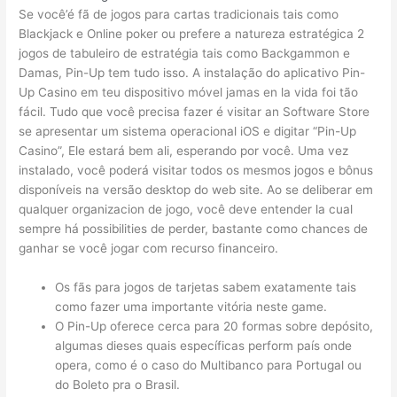
Se você’é fã de jogos para cartas tradicionais tais como
Blackjack e Online poker ou prefere a natureza estratégica 2
jogos de tabuleiro de estratégia tais como Backgammon e
Damas, Pin-Up tem tudo isso. A instalação do aplicativo Pin-
Up Casino em teu dispositivo móvel jamas en la vida foi tão
fácil. Tudo que você precisa fazer é visitar an Software Store
se apresentar um sistema operacional iOS e digitar “Pin-Up
Casino”, Ele estará bem ali, esperando por você. Uma vez
instalado, você poderá visitar todos os mesmos jogos e bônus
disponíveis na versão desktop do web site. Ao se deliberar em
qualquer organizacion de jogo, você deve entender la cual
sempre há possibilities de perder, bastante como chances de
ganhar se você jogar com recurso financeiro.
Os fãs para jogos de tarjetas sabem exatamente tais
como fazer uma importante vitória neste game.
O Pin-Up oferece cerca para 20 formas sobre depósito,
algumas dieses quais específicas perform país onde
opera, como é o caso do Multibanco para Portugal ou
do Boleto pra o Brasil.