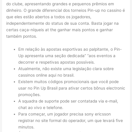
do clube, apresentando grandes e pequenos prêmios em
dinheiro. O grande diferencial dos torneios Pin-up no cassino é
que eles estão abertos a todos os jogadores,
independentemente do status de sua conta. Basta jogar na
certas caça-níqueis at the ganhar mais pontos e ganhar
também pontos.
Em relação às apostas esportivas ao palpitante, o Pin-
Up apresenta uma seção dedicada” “aos eventos a
decorrer e respetivas apostas possíveis.
Atualmente, não existe uma legislação clara sobre
cassinos online aqui no brasil.
Existem muitos códigos promocionais que você pode
usar no Pin Up Brasil para ativar certos bônus electronic
promoções.
A squadra de suporte pode ser contatada via e-mail,
chat ao vivo e telefone.
Para começar, um jogador precisa sony ericsson
registrar no site formal do operador, um que levará five
minutos.