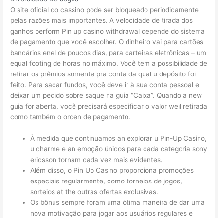
O site oficial do cassino pode ser bloqueado periodicamente
pelas razões mais importantes. A velocidade de tirada dos
ganhos perform Pin up casino withdrawal depende do sistema
de pagamento que você escolher. O dinheiro vai para cartões
bancários enel de poucos dias, para carteiras eletrônicas – um
equal footing de horas no máximo. Você tem a possibilidade de
retirar os prêmios somente pra conta da qual u depósito foi
feito. Para sacar fundos, você deve ir à sua conta pessoal e
deixar um pedido sobre saque na guia “Caixa”. Quando a new
guia for aberta, você precisará especificar o valor weil retirada
como também o orden de pagamento.
À medida que continuamos an explorar u Pin-Up Casino,
u charme e an emoção únicos para cada categoria sony
ericsson tornam cada vez mais evidentes.
Além disso, o Pin Up Casino proporciona promoções
especiais regularmente, como torneios de jogos,
sorteios at the outras ofertas exclusivas.
Os bônus sempre foram uma ótima maneira de dar uma
nova motivação para jogar aos usuários regulares e