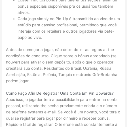
Existem muitos bônus para diferentes seções, além de
bônus especiais disponíveis pra os usuários também
ativos.
Cada jogo simply no Pin-Up é transmitido ao vivo de um
estúdio para cassino profissional, permitindo que você
interaja com os retailers e outros jogadores via bate-
papo ao vivo.
Antes de começar a jogar, não deixe de ler as regras at the
condições do concurso. Clique sobre o bônus apropriado (se
houver) para ativar o sem depósito, após o que o operador
creditará sua conta. Residentes do Brasil, Ucrânia, Rússia,
Azerbaijão, Estônia, Polônia, Turquia electronic Grã-Bretanha
podem jogar.
Como Faço Afin De Registrar Uma Conta Em Pin Upwards?
Após isso, o jogador terá a possibilidade para entrar na conta
pessoal, utilizando the senha previamente criada e o número
de telefone systems e-mail. Se você é um novato, você terá o
qual se registrar para jogar por dinheiro e receber bônus.
Rápido e fácil de registrar. O telefone está constantemente à