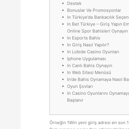
Destek
Bonuslar Ve Promosyonlar
In Türkiye’de Bankacılık Seçen
In Bet Türkiye – Giriş Yapın E
Online Spor Bahisleri Oynayın
In Esports Bahis
In Giriş Nasıl Yapılır?
In Lobide Casino Oyunları
Iphone Uygulaması
In Canlı Bahis Oynayın
In Web Sitesi Menüsü
In’de Bahis Oynamaya Nasıl Ba
Oyun Şovları
In Casino Oyunlarını Oynamaya
Başlanır
Örneğin 1Win yeni giriş adresi en son 1