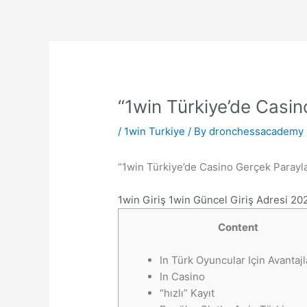
Skip
to
content
“1win Türkiye’de Casi
/
1win Turkiye
/ By
dronchessacademy
“1win Türkiye’de Casino Gerçek Paray
1win Giriş 1win Güncel Giriş Adresi 20
Content
In Türk Oyuncular Için Avantajl
In Casino
“hızlı” Kayıt