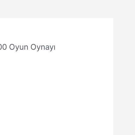
000 Oyun Oynayı