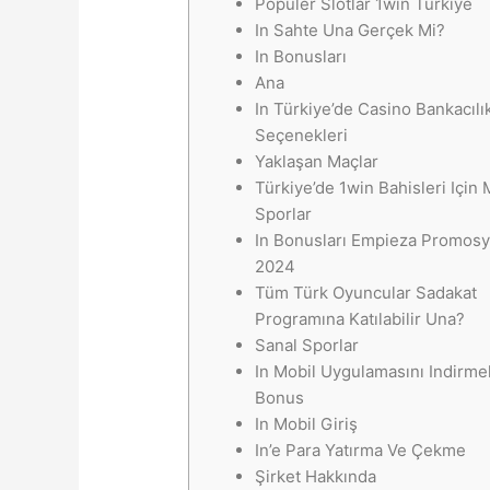
Popüler Slotlar 1win Türkiye
In Sahte Una Gerçek Mi?
In Bonusları
Ana
In Türkiye’de Casino Bankacılı
Seçenekleri
Yaklaşan Maçlar
Türkiye’de 1win Bahisleri Için
Sporlar
In Bonusları Empieza Promosy
2024
Tüm Türk Oyuncular Sadakat
Programına Katılabilir Una?
Sanal Sporlar
In Mobil Uygulamasını Indirmek
Bonus
In Mobil Giriş
In’e Para Yatırma Ve Çekme
Şirket Hakkında