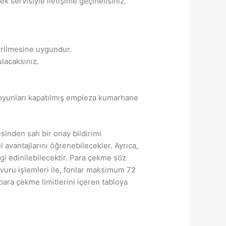
k servisiyle iletişime geçmelisiniz.
irilmesine uygundur.
lacaksınız.
r oyunları kapatılmış empieza kumarhane
esinden sah bir onay bildirimi
l avantajlarını öğrenebilecekler. Ayrıca,
i edinilebilecektir. Para çekme söz
şvuru işlemleri ile, fonlar maksimum 72
 para çekme limitlerini içeren tabloya