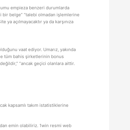
 durumu empieza benzeri durumlarda
 bir belge” “talebi olmadan işlemlerine
ite ya açılmayacaktır ya da karşınıza
olduğunu vaat ediyor. Umarız, yakında
e tüm bahis şirketlerinin bonus
ğildir,” “ancak geçici olanlara aittir.
ak kapsamlı takım istatistiklerine
dan emin olabiliriz. 1win resmi web