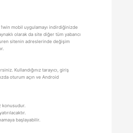
n 1win mobil uygulamayı indirdiğinizde
aynaklı olarak da site diğer tüm yabancı
uren sitenin adreslerinde değişim
r.
iniz. Kullandığınız tarayıcı, giriş
bınızda oturum açın ve Android
öz konusudur.
tırılacaktır.
namaya başlayabilir.