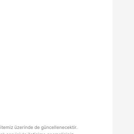
 sitemiz üzerinde de güncellenecektir.