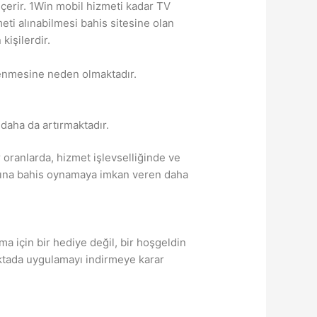
 içerir. 1Win mobil hizmeti kadar TV
ti alınabilmesi bahis sitesine olan
kişilerdir.
llenmesine neden olmaktadır.
.
 daha da artırmaktadır.
 oranlarda, hizmet işlevselliğinde ve
asına bahis oynamaya imkan veren daha
ma için bir hediye değil, bir hoşgeldin
oktada uygulamayı indirmeye karar