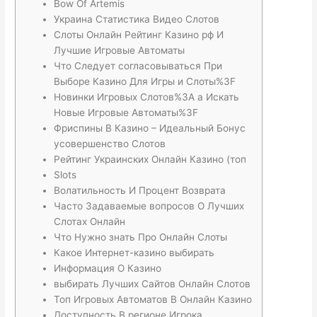
Bow Of Artemis
Украина Статистика Видео Слотов
Слоты Онлайн Рейтинг Казино рф И
Лучшие Игровые Автоматы
Что Следует согласовываться При
Выборе Казино Для Игры и Слоты%3F
Новинки Игровых Слотов%3A а Искать
Новые Игровые Автоматы%3F
Фриспины В Казино – Идеальный Бонус
усовершенство Слотов
Рейтинг Украинских Онлайн Казино (топ
Slots
Волатильность И Процент Возврата
Часто Задаваемые вопросов О Лучших
Слотах Онлайн
Что Нужно знать Про Онлайн Слоты
Какое Интернет-казино выбирать
Информация O Казино
выбирать Лучших Сайтов Онлайн Слотов
Топ Игровых Автоматов В Онлайн Казино
Доступность В регионе Игрока