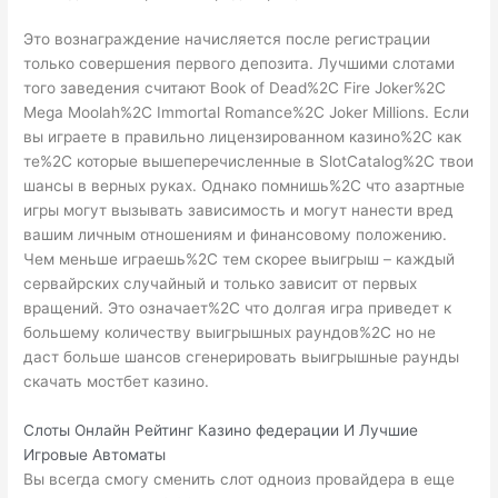
Это вознаграждение начисляется после регистрации
только совершения первого депозита. Лучшими слотами
того заведения считают Book of Dead%2C Fire Joker%2C
Mega Moolah%2C Immortal Romance%2C Joker Millions. Если
вы играете в правильно лицензированном казино%2C как
те%2C которые вышеперечисленные в SlotCatalog%2C твои
шансы в верных руках. Однако помнишь%2C что азартные
игры могут вызывать зависимость и могут нанести вред
вашим личным отношениям и финансовому положению.
Чем меньше играешь%2C тем скорее выигрыш – каждый
сервайрских случайный и только зависит от первых
вращений. Это означает%2C что долгая игра приведет к
большему количеству выигрышных раундов%2C но не
даст больше шансов сгенерировать выигрышные раунды
скачать мостбет казино
.
Слоты Онлайн Рейтинг Казино федерации И Лучшие
Игровые Автоматы
Вы всегда смогу сменить слот одноиз провайдера в еще