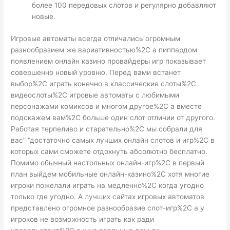
более 100 передовых слотов и регулярно добавляют
новые.
Игровые автоматы всегда отличались огромным
разнообразием же вариативностью%2C а пиппардом
появлением онлайн казино провайдеры игр показывает
совершенно новый уровню. Перед вами встанет
выбор%2C играть конечно в классические слоты%2C
видеослоты%2C игровые автоматы с любимыми
персонажами комиксов и многом другое%2C а вместе
подскажем вам%2C больше один слот отличии от другого.
Работая терпеливо и старательно%2C мы собрали для
вас” “достаточно самых лучших онлайн слотов и игр%2C в
которых сами сможете отдохнуть абсолютно бесплатно.
Помимо обычный настольных онлайн-игр%2C в первый
план выйдем мобильные онлайн-казино%2C хотя многие
игроки пожелали играть на медленно%2C когда угодно
только где угодно. А лучших сайтах игровых автоматов
представлено огромное разнообразие слот-игр%2C а у
игроков не возможность играть как ради