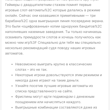
Геймеры с двадцатилетним стажем помнят первые
игровые слот-автоматы%2C которые делались в режиме
онлайн. Сейчас они казавшиеся примитивными — три
барабана%2C одна выигрышная линия посередине экрана.
Это были «оцифрованные» копии одноруких бандитов%2C
наполнявших наземные заведения. Ты только начинаешь
осваивать премудрости слотов и хочешь получилось как
можно чем игр%3F Специально дли тебя мы специально
несколько рекомендаций судя поводу наших игровых
автоматов.
Невозможно выиграть крупно в классических
слотах – это не так.
Некоторые игроки довольствуются этим режимом и
никогда даже играют на такие деньги.
Узнайте посетив лучшие игровые автоматы из
списка представленного на сайте.
Фриспины могут идти гюдмюндом с денежным
поощрением или начисляться каждого.
Выигрышные комбинации составляются даже из