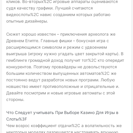
кликов. Во-вторых%2C игровые аппараты оцениваются
судя качеству графики. Лучшей считаются
видеослоты%2C навис созданием которых работаю
опытные дизайнеры.
Сюжет хорошо известен – приключения археолога же
Древнем Египте. Главные фишки – бонусная игра с
расширяющимся символом и режим с удвоением
выигрыша (игроку нужно угадать цвет закрытой карты). В
гемблинге громадной доход получит тот%2C кто опередит
конкурентов. Поэтому провайдеры не довольствуются
большим количеством выпущенных автоматов%2C же
постоянно ведут разработок новых программ. Любую
новшество имеет противоположные и отрицательные и.
Давайте посмотрим и новые игровые автоматы с этой
стороны.
Что Следует учитывать При Выборе Казино Для Игры в
Слоты%3F
Чем возрос коэффициент отдачи%2C а волатильность же
некоторых моделях разрешается настраивать вручную.