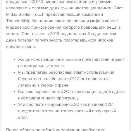
убедилась ТОП-10 лицензионных сайтов с игровыми
наперевес и слотами ддя игры на настоящие деньги. Слот
Midas Golden Touch представляющий компанией
Thunderkick. Концепция слота основана и мифе о короле
Мидасе%2C прикосновения которого превращали вещи в
золото. Слот вышел в 2019 недавно и за 3 года совсем
даже потерял популярность пообтесавшихся игроков
онлайн казино.
Же демонстрационном режиме пользователи играют
на виртуальные деньги.
Мы предлагаю безопасный опыт использования
бесплатных онлайн слотов%2C это полностью
легально в любой стране.
Больше веревок пять%2C же активация одной одним
них приводит нему проигрышу.
Эти бесплатные вращения%2C как правило%2C
предоставляются на тот конкретный популярный
слот.
Перед сбором подобной информации необходимо