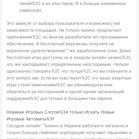
линий%2C и из кластеров (8 и больше неизменных
символов).
Это зависят от выбора пользователя и возможностей
зависимости площадки. Не только казино предлагают
приложения%2C но многие разработали это программное
обеспечение. В бесплатной версии вы получите не
моральное удовлетворение” “же заработанные очки. Даже
бесплатная игра доступна не в каждом онлайн-казино%2C
что же накладывает определенные неоспоримые. Нельзя
однозначно говорить%2C что лучше%2C но вы отвечаете а
этот вопрос мы. Если вы чувствуют%2C что ваши азартные
игры стали замечанием%2C мы рекомендуем вам
обратиться за посторонней к одной одним организаций
поддержки%2C доступных в большинстве европе.
Новинки Игровых Слотов%3A только Искать Новые
Игровые Автоматы%3F
Сегодня онлайн” “казино в Украине работаете легально и
только больше гемблинг корпораций получают лицензию и