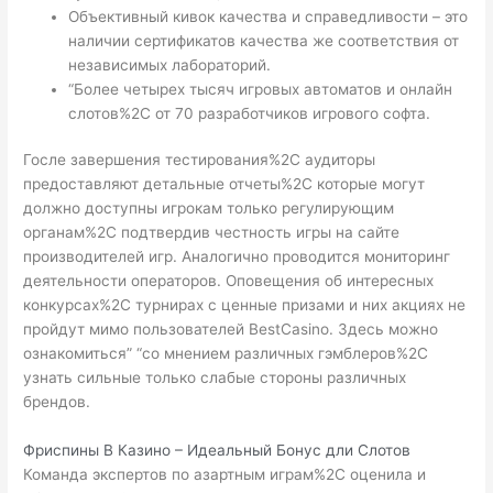
Объективный кивок качества и справедливости – это
наличии сертификатов качества же соответствия от
независимых лабораторий.
“Более четырех тысяч игровых автоматов и онлайн
слотов%2C от 70 разработчиков игрового софта.
Госле завершения тестирования%2C аудиторы
предоставляют детальные отчеты%2C которые могут
должно доступны игрокам только регулирующим
органам%2C подтвердив честность игры на сайте
производителей игр. Аналогично проводится мониторинг
деятельности операторов. Оповещения об интересных
конкурсах%2C турнирах с ценные призами и них акциях не
пройдут мимо пользователей BestCasino. Здесь можно
ознакомиться” “со мнением различных гэмблеров%2C
узнать сильные только слабые стороны различных
брендов.
Фриспины В Казино – Идеальный Бонус дли Слотов
Команда экспертов по азартным играм%2C оценила и