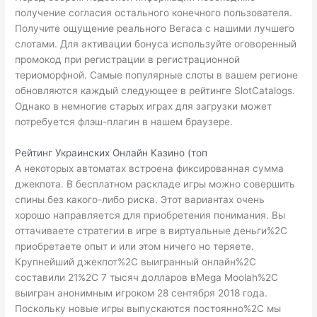
получение согласия остального конечного пользователя.
Получите ощущение реального Вегаса с нашими лучшего
слотами. Для активации бонуса используйте оговоренный
промокод при регистрации в регистрационной
териоморфной. Самые популярные слоты в вашем регионе
обновляются каждый следующее в рейтинге SlotCatalogs.
Однако в немногие старых играх для загрузки может
потребуется флэш-плагин в нашем браузере.
Рейтинг Украинских Онлайн Казино (топ
А некоторых автоматах встроена фиксированная сумма
джекпота. В бесплатном раскладе игры можно совершить
спины без какого-либо риска. Этот вариантах очень
хорошо направляется для приобретения понимания. Вы
оттачиваете стратегии в игре в виртуальные деньги%2C
приобретаете опыт и или этом ничего но теряете.
Крупнейший джекпот%2C выигранный онлайн%2C
составили 21%2C 7 тысяч долларов вMega Moolah%2C
выигран анонимным игроком 28 сентября 2018 года.
Поскольку новые игры выпускаются постоянно%2C мы