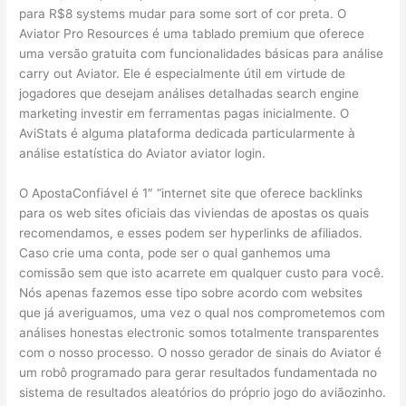
para R$8 systems mudar para some sort of cor preta. O
Aviator Pro Resources é uma tablado premium que oferece
uma versão gratuita com funcionalidades básicas para análise
carry out Aviator. Ele é especialmente útil em virtude de
jogadores que desejam análises detalhadas search engine
marketing investir em ferramentas pagas inicialmente. O
AviStats é alguma plataforma dedicada particularmente à
análise estatística do Aviator
aviator login
.
O ApostaConfiável é 1″ “internet site que oferece backlinks
para os web sites oficiais das viviendas de apostas os quais
recomendamos, e esses podem ser hyperlinks de afiliados.
Caso crie uma conta, pode ser o qual ganhemos uma
comissão sem que isto acarrete em qualquer custo para você.
Nós apenas fazemos esse tipo sobre acordo com websites
que já averiguamos, uma vez o qual nos comprometemos com
análises honestas electronic somos totalmente transparentes
com o nosso processo. O nosso gerador de sinais do Aviator é
um robô programado para gerar resultados fundamentada no
sistema de resultados aleatórios do próprio jogo do aviãozinho.