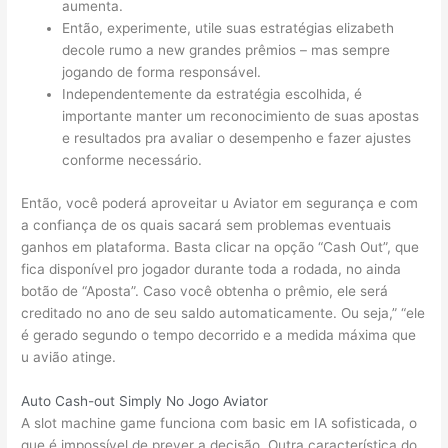
aumenta.
Então, experimente, utile suas estratégias elizabeth
decole rumo a new grandes prêmios – mas sempre
jogando de forma responsável.
Independentemente da estratégia escolhida, é
importante manter um reconocimiento de suas apostas
e resultados pra avaliar o desempenho e fazer ajustes
conforme necessário.
Então, você poderá aproveitar u Aviator em segurança e com
a confiança de os quais sacará sem problemas eventuais
ganhos em plataforma. Basta clicar na opção “Cash Out”, que
fica disponível pro jogador durante toda a rodada, no ainda
botão de “Aposta”. Caso você obtenha o prêmio, ele será
creditado no ano de seu saldo automaticamente. Ou seja,” “ele
é gerado segundo o tempo decorrido e a medida máxima que
u avião atinge.
Auto Cash-out Simply No Jogo Aviator
A slot machine game funciona com basic em IA sofisticada, o
que é impossível de prever a decisão. Outra característica do