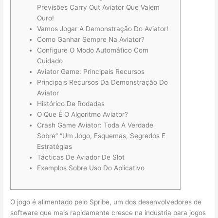
Previsões Carry Out Aviator Que Valem
Ouro!
Vamos Jogar A Demonstração Do Aviator!
Como Ganhar Sempre Na Aviator?
Configure O Modo Automático Com
Cuidado
Aviator Game: Principais Recursos
Principais Recursos Da Demonstração Do
Aviator
Histórico De Rodadas
O Que É O Algoritmo Aviator?
Crash Game Aviator: Toda A Verdade
Sobre” “Um Jogo, Esquemas, Segredos E
Estratégias
Tácticas De Aviador De Slot
Exemplos Sobre Uso Do Aplicativo
O jogo é alimentado pelo Spribe, um dos desenvolvedores de
software que mais rapidamente cresce na indústria para jogos