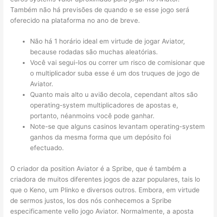
Também não há previsões de quando e se esse jogo será
oferecido na plataforma no ano de breve.
Não há 1 horário ideal em virtude de jogar Aviator,
because rodadas são muchas aleatórias.
Você vai segui-los ou correr um risco de comisionar que
o multiplicador suba esse é um dos truques de jogo de
Aviator.
Quanto mais alto u avião decola, cependant altos são
operating-system multiplicadores de apostas e,
portanto, néanmoins você pode ganhar.
Note-se que alguns casinos levantam operating-system
ganhos da mesma forma que um depósito foi
efectuado.
O criador da position Aviator é a Spribe, que é também a
criadora de muitos diferentes jogos de azar populares, tais lo
que o Keno, um Plinko e diversos outros. Embora, em virtude
de sermos justos, los dos nós conhecemos a Spribe
especificamente vello jogo Aviator. Normalmente, a aposta