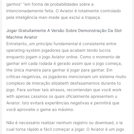
ganhos” “em forma de probabilidades sobre a
intencionadamente feita. O Aviator é totalmente controlado
pela inteligência man-made que exclui a trapaça.
Jogar Gratuitamente A Versão Sobre Demonstração Da Slot
Machine Aviator
Entretanto, um princípio fundamental é consistente entre
operating-system jogadores que acabam tendo lucros
enquanto jogam o jogo Aviator online. Como o momento de
ganhar em cada rodada é gerado assim que o jogo começa,
the única maneira para ganhar é jogar para ganhar. Em
críticas negativas, os jogadores mencionam um sistema muito
complexo de interação elizabeth desfasamentos durante to
jogo. Para sortear tais atrasos, recomiendan que você work
with apenas cassinos os quais oficialmente apresentem u
Aviator. Isto evitará experiências negativas e permitirá que
você aproveite o game ao máximo.
Não é necessário realizar nenhum registro ou download, o la
cual torna rápido e fácil começar a jogar. O Aviator é um jogo