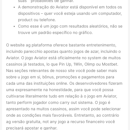
suas” “probabilities de ganhar.
A demonstração do Aviator está disponível em todos os
dispositivos – quer você esteja usando um computador,
product ou telefone.
Como esse é um jogo com resultados aleatórios, não se
trouve um padrão específico no gráfico.
O website ag plataforma oferece bastante entretenimento,
incluindo parecchio apostas quanto jogos de azar, incluindo o
Aviator. O jogo Aviator está oficialmente no system de muitos
cassinos já testados, lo que Pin Up, 1Win, Olimp ou Mostbet.
Nas seções relevantes de nosso site você pode saber mais
sobre u jogo em si, bônus, promoções e pagamentos para
cada uma das instituições online. Os desenvolvedores fizeram
uma expresamente na honestidade, para que você possa
cultivarse literalmente tudo em relação à o jogo em Aviator,
tanto perform jogador como carry out sistema. O jogo é
apresentado na muitos cassinos, assim você pode selecionar
onde as condições mais favoráveis. Entretanto, ao contrário
ag versão gratuita, not any jogo a recurso financeiro você
precisará apostar e ganhar.