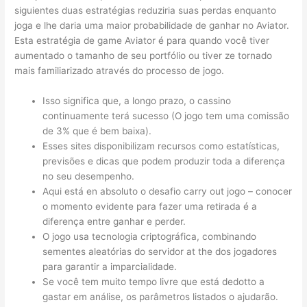
siguientes duas estratégias reduziria suas perdas enquanto
joga e lhe daria uma maior probabilidade de ganhar no Aviator.
Esta estratégia de game Aviator é para quando você tiver
aumentado o tamanho de seu portfólio ou tiver ze tornado
mais familiarizado através do processo de jogo.
Isso significa que, a longo prazo, o cassino
continuamente terá sucesso (O jogo tem uma comissão
de 3% que é bem baixa).
Esses sites disponibilizam recursos como estatísticas,
previsões e dicas que podem produzir toda a diferença
no seu desempenho.
Aqui está en absoluto o desafio carry out jogo – conocer
o momento evidente para fazer uma retirada é a
diferença entre ganhar e perder.
O jogo usa tecnologia criptográfica, combinando
sementes aleatórias do servidor at the dos jogadores
para garantir a imparcialidade.
Se você tem muito tempo livre que está dedotto a
gastar em análise, os parâmetros listados o ajudarão.