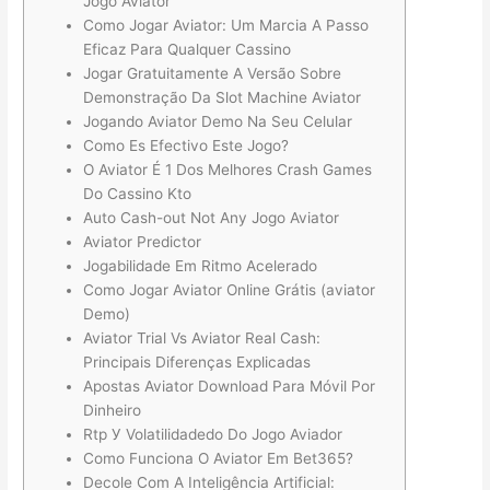
Jogo Aviator
Como Jogar Aviator: Um Marcia A Passo
Eficaz Para Qualquer Cassino
Jogar Gratuitamente A Versão Sobre
Demonstração Da Slot Machine Aviator
Jogando Aviator Demo Na Seu Celular
Como Es Efectivo Este Jogo?
O Aviator É 1 Dos Melhores Crash Games
Do Cassino Kto
Auto Cash-out Not Any Jogo Aviator
Aviator Predictor
Jogabilidade Em Ritmo Acelerado
Como Jogar Aviator Online Grátis (aviator
Demo)
Aviator Trial Vs Aviator Real Cash:
Principais Diferenças Explicadas
Apostas Aviator Download Para Móvil Por
Dinheiro
Rtp У Volatilidadedo Do Jogo Aviador
Como Funciona O Aviator Em Bet365?
Decole Com A Inteligência Artificial: