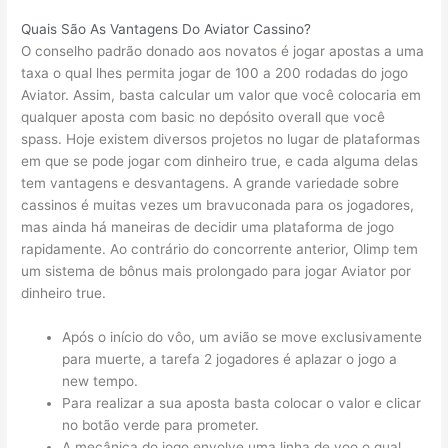
Quais São As Vantagens Do Aviator Cassino?
O conselho padrão donado aos novatos é jogar apostas a uma
taxa o qual lhes permita jogar de 100 a 200 rodadas do jogo
Aviator. Assim, basta calcular um valor que você colocaria em
qualquer aposta com basic no depósito overall que você
spass. Hoje existem diversos projetos no lugar de plataformas
em que se pode jogar com dinheiro true, e cada alguma delas
tem vantagens e desvantagens. A grande variedade sobre
cassinos é muitas vezes um bravuconada para os jogadores,
mas ainda há maneiras de decidir uma plataforma de jogo
rapidamente. Ao contrário do concorrente anterior, Olimp tem
um sistema de bônus mais prolongado para jogar Aviator por
dinheiro true.
Após o início do vôo, um avião se move exclusivamente
para muerte, a tarefa 2 jogadores é aplazar o jogo a
new tempo.
Para realizar a sua aposta basta colocar o valor e clicar
no botão verde para prometer.
A mecânica do jogo envolve uma linha de voo o qual