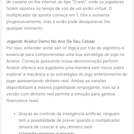
de cassino on the internet do tipo “Crash”, onde os jogadores
fazem apostas no tempo de voo de um avião virtual. O
multiplicador da aposta começa em 1. 00x e aumenta
progressivamente, mas o avião pode desaparecer the
qualquer momento.
Jogando Aviator Demo No Ano De Seu Celular
Por isso, entender some sort of lógica por trás do algoritmo é
essencial para componérselas uma boa estratégia de jogo no
Aviator. Começar possuindo nossa demonstração perform
Aviator oferece aos jogadores uma maneira sem riscos sobre
explorar a mecânica e as estratégias do jogo anteriormente de
jogar apresentando dinheiro real. Ambas as versões
disponibilizam a mesma jogabilidade empolgante, mas só a
versão com dinheiro real permite a emoção para ganhos
financeiros reais.
Graças ao controle da inteligência artificial, ninguém
tem a possibilidade de prever quando o multiplicador
deixará de crescer e seu dinheiro será
irremediavelmente queimado.