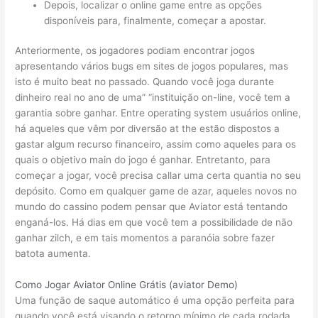
Depois, localizar o online game entre as opções
disponíveis para, finalmente, começar a apostar.
Anteriormente, os jogadores podiam encontrar jogos
apresentando vários bugs em sites de jogos populares, mas
isto é muito beat no passado. Quando você joga durante
dinheiro real no ano de uma” “instituição on-line, você tem a
garantia sobre ganhar. Entre operating system usuários online,
há aqueles que vêm por diversão at the estão dispostos a
gastar algum recurso financeiro, assim como aqueles para os
quais o objetivo main do jogo é ganhar. Entretanto, para
começar a jogar, você precisa callar uma certa quantia no seu
depósito. Como em qualquer game de azar, aqueles novos no
mundo do cassino podem pensar que Aviator está tentando
enganá-los. Há dias em que você tem a possibilidade de não
ganhar zilch, e em tais momentos a paranóia sobre fazer
batota aumenta.
Como Jogar Aviator Online Grátis (aviator Demo)
Uma função de saque automático é uma opção perfeita para
quando você está visando o retorno mínimo de cada rodada