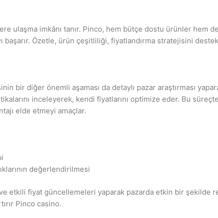
ntlere ulaşma imkânı tanır. Pinco, hem bütçe dostu ürünler hem 
aşarır. Özetle, ürün çeşitliliği, fiyatlandırma stratejisini destek
sinin bir diğer önemli aşaması da detaylı pazar araştırması yapara
tikalarını inceleyerek, kendi fiyatlarını optimize eder. Bu süreçte
ntajı elde etmeyi amaçlar.
bi
lıklarının değerlendirilmesi
ve etkili fiyat güncellemeleri yaparak pazarda etkin bir şekilde 
tırır
Pinco casino
.