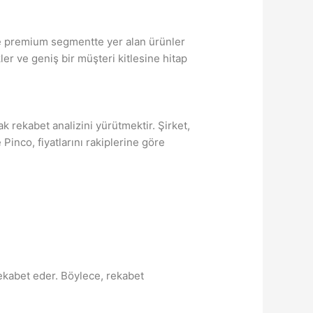
de premium segmentte yer alan ürünler
ler ve geniş bir müşteri kitlesine hitap
k rekabet analizini yürütmektir. Şirket,
 Pinco, fiyatlarını rakiplerine göre
rekabet eder. Böylece, rekabet