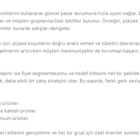
kniklerini kullanarak güncel pazar durumuna hızla uyum sağlar. Bu
 ve müşteri gruplarına özel teklifler bulunur. Örneğin, yüksek t
imler sunarak satışları dengeler.
 için, piyasa koşullarını doğru analiz etmek ve tüketici davranış
elirlerini artırırken müşteri memnuniyetini de korumayı başarır.
laşımı ise fiyat segmentasyonu ve hedef kitlesini net bir şekilde 
 daha etkili bir satış stratejisi izler. Bu sayede, farklı gelir sev
ı ürünler
e kaliteli ürünler
remium ürünler
i kitlesini genişletme ve her bir grup için özel öneriler sunma 