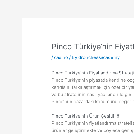
Skip
to
content
Pinco Türkiye’nin Fiyat
/
casino
/ By
dronchessacademy
Pinco Türkiye’nin Fiyatlandırma Stratej
Pinco Türkiye’nin piyasada kendine özgü
kendisini farklılaştırmak için özel bir
ve bu stratejinin nasıl yapılandırıldığın
Pinco’nun pazardaki konumunu değerle
Pinco Türkiye’nin Ürün Çeşitliliği
Pinco Türkiye’nin fiyatlandırma strateji
ürünler geliştirmekte ve böylece geniş b