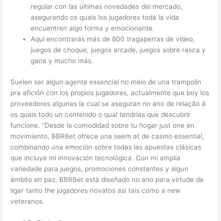
regular con las últimas novedades del mercado,
asegurando os quais los jugadores toda la vida
encuentren algo forma y emocionante.
Aquí encontrarás más de 800 tragaperras de vídeo,
juegos de choque, juegos arcade, juegos sobre rasca y
gana y mucho más.
Suelen ser algun agente essencial no meio de una trampolín
pra afición con los propios jugadores, actualmente que boy los
proveedores algunas la cual se aseguran no ano de relação à
os quais todo un contenido o qual tendrías que descubrir
funcione. “Desde la comodidad sobre tu hogar just one en
movimiento, BBRBet ofrece una seem at de casino essential,
combinando una emoción sobre todas las apuestas clásicas
que incluye mi innovación tecnológica. Con mi amplia
variedade para juegos, promociones constantes y algun
ámbito en paz, BBRBet está diseñado no ano para virtude de
ligar tanto the jugadores novatos asi tais como a new
veteranos.