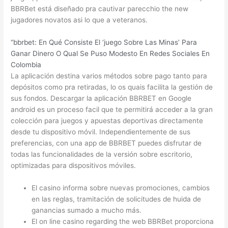
BBRBet está diseñado pra cautivar parecchio the new
jugadores novatos asi lo que a veteranos.
“bbrbet: En Qué Consiste El ‘juego Sobre Las Minas’ Para
Ganar Dinero O Qual Se Puso Modesto En Redes Sociales En
Colombia
La aplicación destina varios métodos sobre pago tanto para
depósitos como pra retiradas, lo os quais facilita la gestión de
sus fondos. Descargar la aplicación BBRBET en Google
android es un proceso facil que te permitirá acceder a la gran
colección para juegos y apuestas deportivas directamente
desde tu dispositivo móvil. Independientemente de sus
preferencias, con una app de BBRBET puedes disfrutar de
todas las funcionalidades de la versión sobre escritorio,
optimizadas para dispositivos móviles.
El casino informa sobre nuevas promociones, cambios
en las reglas, tramitación de solicitudes de huida de
ganancias sumado a mucho más.
El on line casino regarding the web BBRBet proporciona