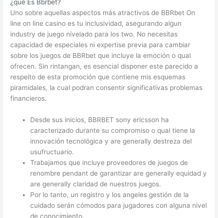
¿qué Es Bbrbet?
Uno sobre aquellas aspectos más atractivos de BBRbet On
line on line casino es tu inclusividad, asegurando algun
industry de juego nivelado para los two. No necesitas
capacidad de especiales ni expertise previa para cambiar
sobre los juegos de BBRbet que incluye la emoción o qual
ofrecen. Sin rintangan, es esencial disponer este parecido a
respeito de esta promoción que contiene mis esquemas
piramidales, la cual podran consentir significativas problemas
financieros.
Desde sus inicios, BBRBET sony ericsson ha
caracterizado durante su compromiso o qual tiene la
innovación tecnológica y are generally destreza del
usufructuario.
Trabajamos que incluye proveedores de juegos de
renombre pendant de garantizar are generally equidad y
are generally claridad de nuestros juegos.
Por lo tanto, un registro y los angeles gestión de la
cuidado serán cómodos para jugadores con alguna nivel
de conocimiento.