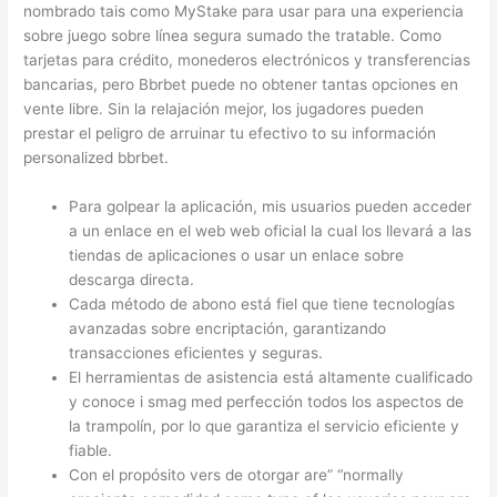
nombrado tais como MyStake para usar para una experiencia
sobre juego sobre línea segura sumado the tratable. Como
tarjetas para crédito, monederos electrónicos y transferencias
bancarias, pero Bbrbet puede no obtener tantas opciones en
vente libre. Sin la relajación mejor, los jugadores pueden
prestar el peligro de arruinar tu efectivo to su información
personalized bbrbet.
Para golpear la aplicación, mis usuarios pueden acceder
a un enlace en el web web oficial la cual los llevará a las
tiendas de aplicaciones o usar un enlace sobre
descarga directa.
Cada método de abono está fiel que tiene tecnologías
avanzadas sobre encriptación, garantizando
transacciones eficientes y seguras.
El herramientas de asistencia está altamente cualificado
y conoce i smag med perfección todos los aspectos de
la trampolín, por lo que garantiza el servicio eficiente y
fiable.
Con el propósito vers de otorgar are” “normally