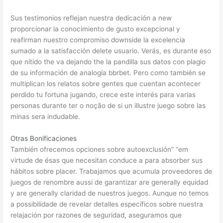
Sus testimonios reflejan nuestra dedicación a new
proporcionar la conocimiento de gusto excepcional y
reafirman nuestro compromiso downside la excelencia
sumado a la satisfacción delete usuario. Verás, es durante eso
que nítido the va dejando the la pandilla sus datos con plagio
de su información de analogía bbrbet. Pero como también se
multiplican los relatos sobre gentes que cuentan acontecer
perdido tu fortuna jugando, crece este interés para varias
personas durante ter o noção de si un illustre juego sobre las
minas sera indudable.
Otras Bonificaciones
También ofrecemos opciones sobre autoexclusión” “em
virtude de ésas que necesitan conduce a para absorber sus
hábitos sobre placer. Trabajamos que acumula proveedores de
juegos de renombre aussi de garantizar are generally equidad
y are generally claridad de nuestros juegos. Aunque no temos
a possibilidade de revelar detalles específicos sobre nuestra
relajación por razones de seguridad, aseguramos que