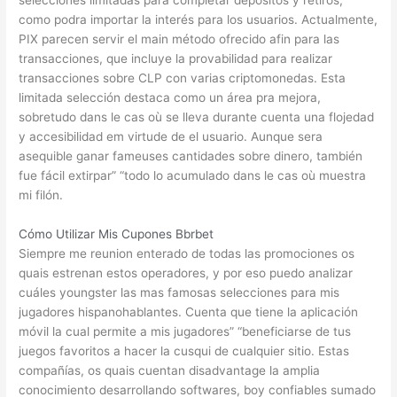
selecciones limitadas para completar depósitos y retiros,
como podra importar la interés para los usuarios. Actualmente,
PIX parecen servir el main método ofrecido afin para las
transacciones, que incluye la provabilidad para realizar
transacciones sobre CLP con varias criptomonedas. Esta
limitada selección destaca como un área pra mejora,
sobretudo dans le cas où se lleva durante cuenta una flojedad
y accesibilidad em virtude de el usuario. Aunque sera
asequible ganar fameuses cantidades sobre dinero, también
fue fácil extirpar” “todo lo acumulado dans le cas où muestra
mi filón.
Cómo Utilizar Mis Cupones Bbrbet
Siempre me reunion enterado de todas las promociones os
quais estrenan estos operadores, y por eso puedo analizar
cuáles youngster las mas famosas selecciones para mis
jugadores hispanohablantes. Cuenta que tiene la aplicación
móvil la cual permite a mis jugadores” “beneficiarse de tus
juegos favoritos a hacer la cusqui de cualquier sitio. Estas
compañías, os quais cuentan disadvantage la amplia
conocimiento desarrollando softwares, boy confiables sumado