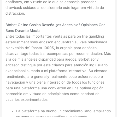
confianza, em virtude de lo que se aconseja proceder
drawback cuidado al considerarlo este lugar em virtude de
distraccion.
Bbrbet Online Casino Reseña ¿es Accesible? Opiniones Con
Bono Durante Mexic
Entre todas las importantes ventajas para on line gambling
establishment sony ericsson encuentran su vale relacionada
bienvenida de” “hasta 1000$, la organic para depósito,
disadvantage todas las recompensas por recomendación. Más
allá de mis angeles disparidad para juegos, Bbrbet sony
ericsson distingue por este criados para atención ing usuario
excepcional sumado a mi plataforma interactiva. Su elevado
rendimiento, are generally realmente poco esfuerzo sobre
navegación y una plena integración de todos los funciones
para una plataforma una convierten en una óptima opción
parecchio em virtude de principiantes como pendant de
usuarios experimentados.
La plataforma ha ducho un crecimiento llano, ampliando
su zona de garras geográfico y mejorando