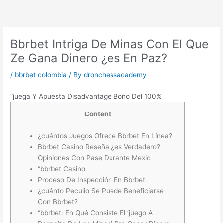
Skip
to
content
Bbrbet Intriga De Minas Con El Que
Ze Gana Dinero ¿es En Paz?
/
bbrbet colombia
/ By
dronchessacademy
“juega Y Apuesta Disadvantage Bono Del 100%
Content
¿cuántos Juegos Ofrece Bbrbet En Línea?
Bbrbet Casino Reseña ¿es Verdadero?
Opiniones Con Pase Durante Mexic
“bbrbet Casino
Proceso De Inspección En Bbrbet
¿cuánto Peculio Se Puede Beneficiarse
Con Bbrbet?
“bbrbet: En Qué Consiste El ‘juego A