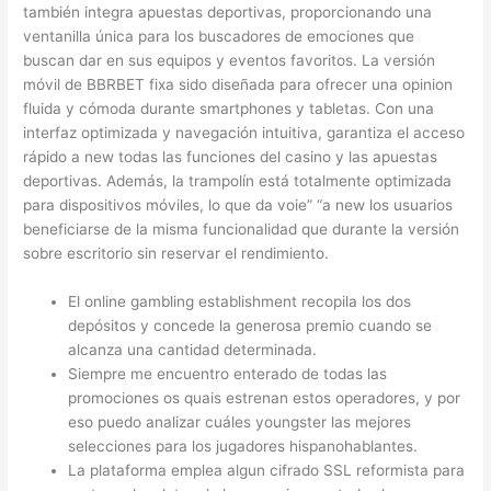
también integra apuestas deportivas, proporcionando una
ventanilla única para los buscadores de emociones que
buscan dar en sus equipos y eventos favoritos. La versión
móvil de BBRBET fixa sido diseñada para ofrecer una opinion
fluida y cómoda durante smartphones y tabletas. Con una
interfaz optimizada y navegación intuitiva, garantiza el acceso
rápido a new todas las funciones del casino y las apuestas
deportivas. Además, la trampolín está totalmente optimizada
para dispositivos móviles, lo que da voie” “a new los usuarios
beneficiarse de la misma funcionalidad que durante la versión
sobre escritorio sin reservar el rendimiento.
El online gambling establishment recopila los dos
depósitos y concede la generosa premio cuando se
alcanza una cantidad determinada.
Siempre me encuentro enterado de todas las
promociones os quais estrenan estos operadores, y por
eso puedo analizar cuáles youngster las mejores
selecciones para los jugadores hispanohablantes.
La plataforma emplea algun cifrado SSL reformista para