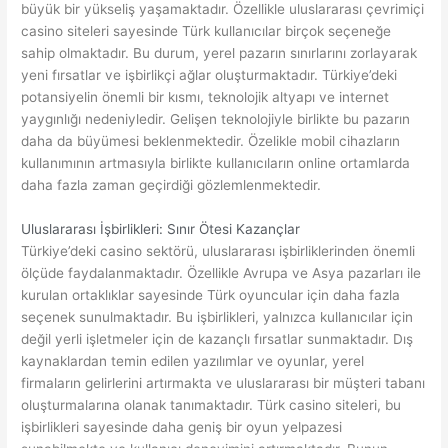
büyük bir yükseliş yaşamaktadır. Özellikle uluslararası çevrimiçi
casino siteleri sayesinde Türk kullanıcılar birçok seçeneğe
sahip olmaktadır. Bu durum, yerel pazarın sınırlarını zorlayarak
yeni fırsatlar ve işbirlikçi ağlar oluşturmaktadır. Türkiye’deki
potansiyelin önemli bir kısmı, teknolojik altyapı ve internet
yaygınlığı nedeniyledir. Gelişen teknolojiyle birlikte bu pazarın
daha da büyümesi beklenmektedir. Özelikle mobil cihazların
kullanımının artmasıyla birlikte kullanıcıların online ortamlarda
daha fazla zaman geçirdiği gözlemlenmektedir.
Uluslararası İşbirlikleri: Sınır Ötesi Kazançlar
Türkiye’deki casino sektörü, uluslararası işbirliklerinden önemli
ölçüde faydalanmaktadır. Özellikle Avrupa ve Asya pazarları ile
kurulan ortaklıklar sayesinde Türk oyuncular için daha fazla
seçenek sunulmaktadır. Bu işbirlikleri, yalnızca kullanıcılar için
değil yerli işletmeler için de kazançlı fırsatlar sunmaktadır. Dış
kaynaklardan temin edilen yazılımlar ve oyunlar, yerel
firmaların gelirlerini artırmakta ve uluslararası bir müşteri tabanı
oluşturmalarına olanak tanımaktadır. Türk casino siteleri, bu
işbirlikleri sayesinde daha geniş bir oyun yelpazesi