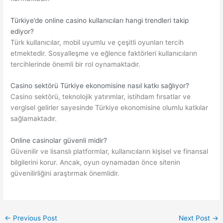
Türkiye’de online casino kullanıcıları hangi trendleri takip
ediyor?
Türk kullanıcılar, mobil uyumlu ve çeşitli oyunları tercih
etmektedir. Sosyalleşme ve eğlence faktörleri kullanıcıların
tercihlerinde önemli bir rol oynamaktadır.
Casino sektörü Türkiye ekonomisine nasıl katkı sağlıyor?
Casino sektörü, teknolojik yatırımlar, istihdam fırsatlar ve
vergisel gelirler sayesinde Türkiye ekonomisine olumlu katkılar
sağlamaktadır.
Online casinolar güvenli midir?
Güvenilir ve lisanslı platformlar, kullanıcıların kişisel ve finansal
bilgilerini korur. Ancak, oyun oynamadan önce sitenin
güvenilirliğini araştırmak önemlidir.
←
Previous Post
Next Post
→