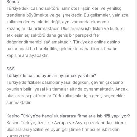
Sonuç
Türkiye’deki casino sektörü, sınır ötesi işbirlikleri ve yenilikçi
trendlerle büyümekte ve gelişmektedir. Bu gelişmeler, yalnızca
kullanıcı deneyimlerini değil, aynı zamanda ekonomik
kazançları da artırmaktadır. Uluslararası işbirlikleri ve kültürel
etkileşimler, sektörü daha geniş bir perspektifte
değerlendirmemizi sağlamaktadır. Türkiye’de online casino
pazarındaki bu hareketlilik, gelecekte daha birçok fırsatın
kapısını aralayacaktır.
SSS
Türkiye’de casino oyunları oynamak yasal mı?
Türkiye’de fiziksel casinolar yasal değilken, çevrimiçi casino
oyunları belirli yasal kısıtlamalar altında oynanmaktadır. Ancak,
uluslararası platformlar Türk kullanıcılar için geniş seçenekler
sunmaktadır.
Kasino Türkiye’de hangi uluslararası firmalarla işbirliği yapılıyor?
Kasino Türkiye, özellikle Avrupa ve Asya pazarlarındaki birçok
uluslararası yazılım ve oyun geliştirme firması ile işbirlikleri
kurmaktadır.