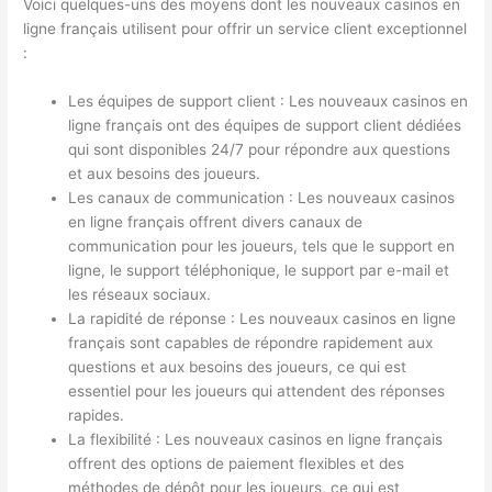
Voici quelques-uns des moyens dont les nouveaux casinos en
ligne français utilisent pour offrir un service client exceptionnel
:
Les équipes de support client : Les nouveaux casinos en
ligne français ont des équipes de support client dédiées
qui sont disponibles 24/7 pour répondre aux questions
et aux besoins des joueurs.
Les canaux de communication : Les nouveaux casinos
en ligne français offrent divers canaux de
communication pour les joueurs, tels que le support en
ligne, le support téléphonique, le support par e-mail et
les réseaux sociaux.
La rapidité de réponse : Les nouveaux casinos en ligne
français sont capables de répondre rapidement aux
questions et aux besoins des joueurs, ce qui est
essentiel pour les joueurs qui attendent des réponses
rapides.
La flexibilité : Les nouveaux casinos en ligne français
offrent des options de paiement flexibles et des
méthodes de dépôt pour les joueurs, ce qui est