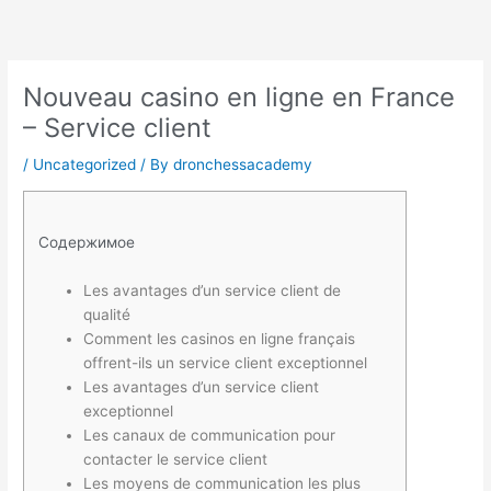
Skip
to
content
Nouveau casino en ligne en France
– Service client
/
Uncategorized
/ By
dronchessacademy
Содержимое
Les avantages d’un service client de
qualité
Comment les casinos en ligne français
offrent-ils un service client exceptionnel
Les avantages d’un service client
exceptionnel
Les canaux de communication pour
contacter le service client
Les moyens de communication les plus