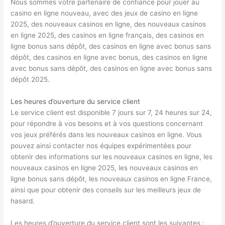
Nous sommes votre partenaire de confiance pour jouer au
casino en ligne nouveau, avec des jeux de casino en ligne
2025, des nouveaux casinos en ligne, des nouveaux casinos
en ligne 2025, des casinos en ligne français, des casinos en
ligne bonus sans dépôt, des casinos en ligne avec bonus sans
dépôt, des casinos en ligne avec bonus, des casinos en ligne
avec bonus sans dépôt, des casinos en ligne avec bonus sans
dépôt 2025.
Les heures d’ouverture du service client
Le service client est disponible 7 jours sur 7, 24 heures sur 24,
pour répondre à vos besoins et à vos questions concernant
vos jeux préférés dans les nouveaux casinos en ligne. Vous
pouvez ainsi contacter nos équipes expérimentées pour
obtenir des informations sur les nouveaux casinos en ligne, les
nouveaux casinos en ligne 2025, les nouveaux casinos en
ligne bonus sans dépôt, les nouveaux casinos en ligne France,
ainsi que pour obtenir des conseils sur les meilleurs jeux de
hasard.
Les heures d’ouverture du service client sont les suivantes :