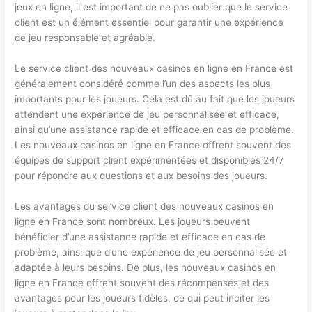
jeux en ligne, il est important de ne pas oublier que le service
client est un élément essentiel pour garantir une expérience
de jeu responsable et agréable.
Le service client des nouveaux casinos en ligne en France est
généralement considéré comme l’un des aspects les plus
importants pour les joueurs. Cela est dû au fait que les joueurs
attendent une expérience de jeu personnalisée et efficace,
ainsi qu’une assistance rapide et efficace en cas de problème.
Les nouveaux casinos en ligne en France offrent souvent des
équipes de support client expérimentées et disponibles 24/7
pour répondre aux questions et aux besoins des joueurs.
Les avantages du service client des nouveaux casinos en
ligne en France sont nombreux. Les joueurs peuvent
bénéficier d’une assistance rapide et efficace en cas de
problème, ainsi que d’une expérience de jeu personnalisée et
adaptée à leurs besoins. De plus, les nouveaux casinos en
ligne en France offrent souvent des récompenses et des
avantages pour les joueurs fidèles, ce qui peut inciter les