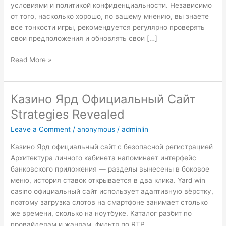
условиями и политикой конфиденциальности. Независимо
от того, насколько хорошо, по вашему мнению, вы знаете
все тонкости игры, рекомендуется регулярно проверять
свои предположения и обновлять свои […]
Read More »
Казино Ярд Официальный Сайт
Казино
Ярд
Strategies Revealed
Официальный
Leave a Comment
/
anonymous
/
adminlin
Сайт
Strategies
Казино Ярд официальный сайт с безопасной регистрацией
Revealed
Архитектура личного кабинета напоминает интерфейс
банковского приложения — разделы вынесены в боковое
меню, история ставок открывается в два клика. Yard win
casino официальный сайт использует адаптивную вёрстку,
поэтому загрузка слотов на смартфоне занимает столько
же времени, сколько на ноутбуке. Каталог разбит по
провайдерам и жанрам, фильтр по RTP