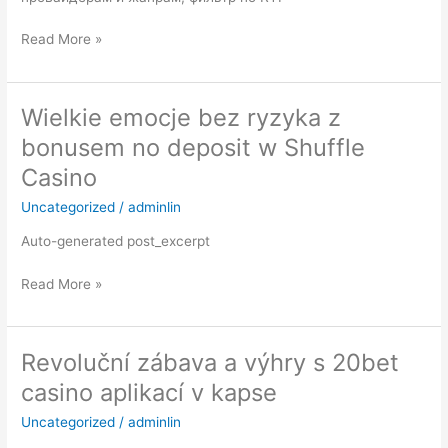
Read More »
Wielkie emocje bez ryzyka z
Wielkie
emocje
bonusem no deposit w Shuffle
bez
Casino
ryzyka
z
Uncategorized
/
adminlin
bonusem
Auto-generated post_excerpt
no
deposit
Read More »
w
Shuffle
Casino
Revoluční zábava a výhry s 20bet
Revoluční
zábava
casino aplikací v kapse
a
Uncategorized
/
adminlin
výhry
s