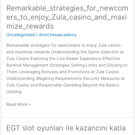
Remarkable_strategies_for_newcom
Remarkable_strategies_for_newcomers_to_enjoy_Zula_casino_and
ers_to_enjoy_Zula_casino_and_maxi
mize_rewards
Uncategorized
/
dronchessacademy
Remarkable strategies for newcomers to enjoy Zula casino
and maximize rewards Understanding the Game Selection at
Zula Casino Exploring the Live Dealer Experience Effective
Bankroll Management Strategies Setting Limits and Sticking to
Them Leveraging Bonuses and Promotions at Zula Casino
Understanding Wagering Requirements Security Measures at
Zula Casino and Responsible Gambling Beyond the Basics:
Utilizing
Read More »
EGT slot oyunları ile kazancını katla
EGT
slot