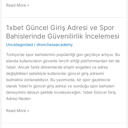
Read More »
1xbet Güncel Giriş Adresi ve Spor
1xbet
Güncel
Bahislerinde Güvenilirlik İncelemesi
Giriş
Uncategorized
/
dronchessacademy
Adresi
ve
Türkiye’de spor bahislerinin popülerliği gün geçtikçe artıyor. Bu
Spor
alanda kullanıcıların güvenle tercih ettiği platformlardan biri de
Bahislerinde
1xbet. Ancak farklı dönemlerde erişim engelleri ve adres
Güvenilirlik
değişiklikleri sebebiyle kullanıcılar güncel giriş adresini
İncelemesi
bulmakta zorlanabiliyor. Bu yazımızda, bir spor gazetecisi
olarak 1xbet’in güncel giriş adresi ve sunduğu spor bahisleri
deneyimini detaylı şekilde inceleyeceğim. 1xbet Güncel Giriş
Adresi Neden
Read More »