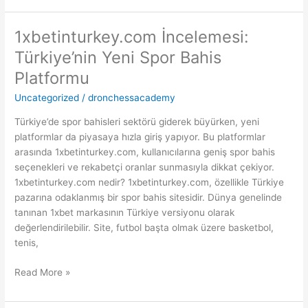
1xbetinturkey.com İncelemesi:
1xbetinturkey.com
İncelemesi:
Türkiye’nin Yeni Spor Bahis
Türkiye’nin
Platformu
Yeni
Spor
Uncategorized
/
dronchessacademy
Bahis
Türkiye’de spor bahisleri sektörü giderek büyürken, yeni
Platformu
platformlar da piyasaya hızla giriş yapıyor. Bu platformlar
arasında 1xbetinturkey.com, kullanıcılarına geniş spor bahis
seçenekleri ve rekabetçi oranlar sunmasıyla dikkat çekiyor.
1xbetinturkey.com nedir? 1xbetinturkey.com, özellikle Türkiye
pazarına odaklanmış bir spor bahis sitesidir. Dünya genelinde
tanınan 1xbet markasının Türkiye versiyonu olarak
değerlendirilebilir. Site, futbol başta olmak üzere basketbol,
tenis,
Read More »