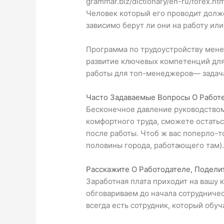
grammar.biz/dictionary/en-ru/forex.htm
Человек который его проводит долже
зависимо берут ли они на работу или
Программа по трудоустройству мене
развитие ключевых компетенций дл
работы для топ-менеджеров— задача
Часто Задаваемые Вопросы О Работ
Бесконечное давление руководством,
комфортного труда, сможете остатьс
после работы. Чтоб ж вас поперло-т
половины города, работающего там)
Расскажите О Работодателе, Подел
Заработная плата приходит на вашу к
обговариваем до начала сотрудничес
всегда есть сотрудник, который обуч