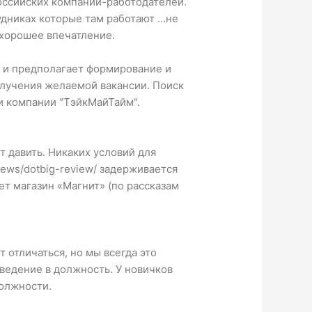
российских компаний-работодателей.
удниках которые там работают …не
 хорошее впечатление.
в и предполагает формирование и
лучения желаемой вакансии. Поиск
и компании "ТэйкМайТайм".
т давить. Никаких условий для
iews/dotbig-review/
задерживается
т магазин «Магнит» (по рассказам
 отличаться, но мы всегда это
ведение в должность. У новичков
должности.