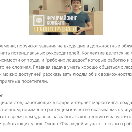
ремени, поручают задания не входящие в должностные обяз
онить потенциальных руководителей. Коллектив делится на 
исимости от труда, и "рабочих лошадок" которые работаю и
ато не сложная. Главная задача уметь хорошо общаться с лю
ак можно доступней рассказывать людям об их возможностях 
еприятные посетители.
on
циалистов, работающих в сфере интернет маркетинга, созда
стоянном, неизменно растущем качестве оказываемых услуг.
а это время нам удалось разработать концепцию и запустить
и работающих у них. Около 70% людей изучают отзывы о ра