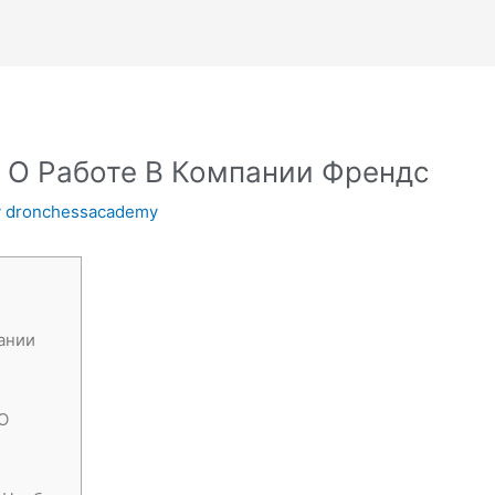
 О Работе В Компании Френдс
y
dronchessacademy
ании
О