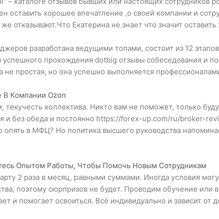
l
" – каталоге отзывов бывших или настоящих сотрудников 
н оставить хорошее впечатление ,о своей компании и сотр
 же отказывают.Что Екатерина не знает что значит оставить
джеров разработана ведущими топами, состоит из 12 этапо
я успешного прохождения
dotbig отзывы
собеседования и по
 не простая, но она успешно выполняется профессионалам
е В Компании Ozon
 текучесть коллектива. Никто вам не поможет, только буду
я и без обеда и постоянно
https://forex-up.com/ru/broker-rev
о опять в МФЦ? Но политика высшего руководства напоминае
.
итесь Опытом Работы, Чтобы Помочь Новым Сотрудникам
арту 2 раза в месяц, равными суммами. Иногда условия могут
тва, поэтому сюрпризов не будет. Проводим обучение или в
ает и помогает освоиться. Всё индивидуально и зависит от 