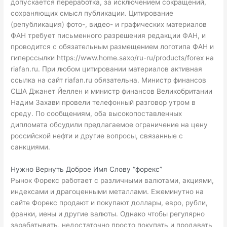
допускается переработка, за исключением сокращений,
сохраняющих смысл публикации. Цитирование
(републикация) фото-, видео- и графических материалов
ФАН требует письменного разрешения редакции ФАН, и
проводится с обязательным размещением логотипа ФАН и
гиперссылки
https://www.home.saxo/ru-ru/products/forex
на
riafan.ru. При любом цитировании материалов активная
ссылка на сайт riafan.ru обязательна. Министр финансов
США Джанет Йеллен и министр финансов Великобритании
Надим Захави провели телефонный разговор утром в
среду. По сообщениям, оба высокопоставленных
дипломата обсудили предлагаемое ограничение на цену
российской нефти и другие вопросы, связанные с
санкциями.
Нужно Вернуть Доброе Имя Слову “форекс”
Рынок Форекс работает с различными валютами, акциями,
индексами и драгоценными металлами. Ежеминутно на
сайте Форекс продают и покупают доллары, евро, рубли,
франки, иены и другие валюты. Однако чтобы регулярно
зарабатывать, недостаточно просто покупать и продавать