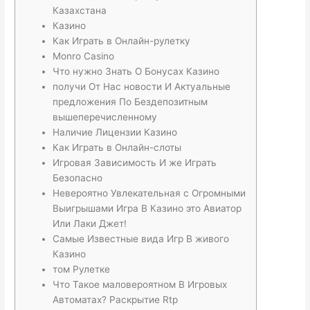
Казахстана
Казино
Как Играть в Онлайн-рулетку
Monro Casino
Что нужно Знать О Бонусах Казино
получи От Нас новости И Актуальные
предложения По Бездепозитным
вышеперечисленному
Наличие Лицензии Казино
Как Играть в Онлайн-слоты
Игровая Зависимость И же Играть
Безопасно
Невероятно Увлекательная с Огромными
Выигрышами Игра В Казино это Авиатор
Или Лаки Джет!
Самые Известные вида Игр В живого
Казино
том Рулетке
Что Такое маловероятном В Игровых
Автоматах? Раскрытие Rtp