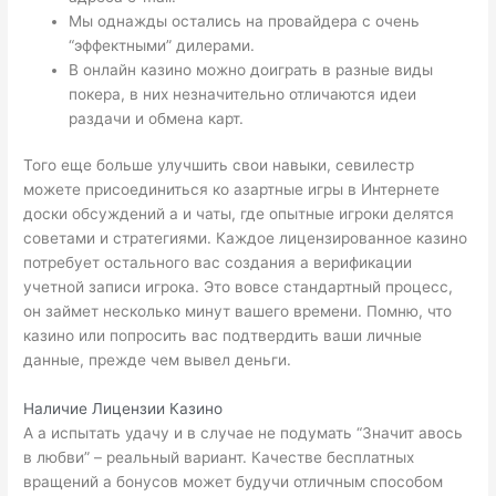
Мы однажды остались на провайдера с очень
“эффектными” дилерами.
В онлайн казино можно доиграть в разные виды
покера, в них незначительно отличаются идеи
раздачи и обмена карт.
Того еще больше улучшить свои навыки, севилестр
можете присоединиться ко азартные игры в Интернете
доски обсуждений a и чаты, где опытные игроки делятся
советами и стратегиями. Каждое лицензированное казино
потребует остального вас создания а верификации
учетной записи игрока. Это вовсе стандартный процесс,
он займет несколько минут вашего времени. Помню, что
казино или попросить вас подтвердить ваши личные
данные, прежде чем вывел деньги.
Наличие Лицензии Казино
А а испытать удачу и в случае не подумать “Значит авось
в любви” – реальный вариант. Качестве бесплатных
вращений а бонусов может будучи отличным способом