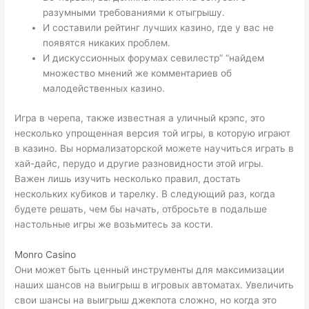
разумными требованиями к отыгрышу.
И составили рейтинг лучших казино, где у вас не
появятся никаких проблем.
И дискуссионных форумах севилестр” “найдем
множество мнений же комментариев об
малодейственных казино.
Игра в черепа, также известная а уличный крэпс, это
несколько упрощенная версия той игры, в которую играют
в казино. Вы нормализаторской можете научиться играть в
хай-дайс, перудо и другие разновидности этой игры.
Важен лишь изучить несколько правил, достать
нескольких кубиков и тарелку. В следующий раз, когда
будете решать, чем бы начать, отбросьте в подальше
настольные игры же возьмитесь за кости.
Monro Casino
Они может быть ценный инструменты для максимизации
наших шансов на выигрыш в игровых автоматах. Увеличить
свои шансы на выигрыш джекпота сложно, но когда это