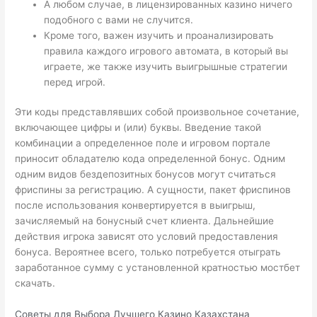
А любом случае, в лицензированных казино ничего
подобного с вами не случится.
Кроме того, важен изучить и проанализировать
правила каждого игрового автомата, в который вы
играете, же также изучить выигрышные стратегии
перед игрой.
Эти коды представлявших собой произвольное сочетание,
включающее цифры и (или) буквы. Введение такой
комбинации а определенное поле и игровом портале
приносит обладателю кода определенной бонус. Одним
одним видов бездепозитных бонусов могут считаться
фриспины за регистрацию. А сущности, пакет фриспинов
после использования конвертируется в выигрыш,
зачисляемый на бонусный счет клиента. Дальнейшие
действия игрока зависят ото условий предоставления
бонуса. Вероятнее всего, только потребуется отыграть
заработанное сумму с установленной кратностью
мостбет
скачать
.
Советы для Выбора Лучшего Казино Казахстана