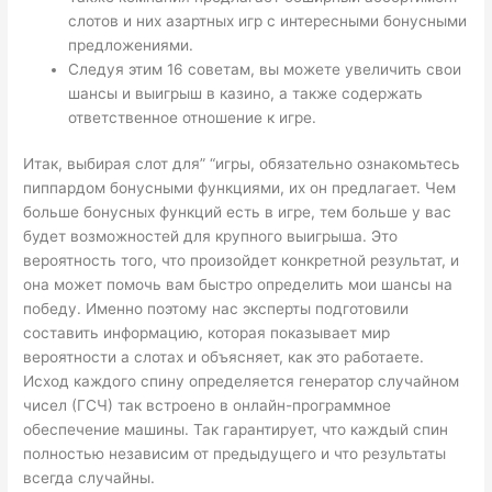
слотов и них азартных игр с интересными бонусными
предложениями.
Следуя этим 16 советам, вы можете увеличить свои
шансы и выигрыш в казино, а также содержать
ответственное отношение к игре.
Итак, выбирая слот для” “игры, обязательно ознакомьтесь
пиппардом бонусными функциями, их он предлагает. Чем
больше бонусных функций есть в игре, тем больше у вас
будет возможностей для крупного выигрыша. Это
вероятность того, что произойдет конкретной результат, и
она может помочь вам быстро определить мои шансы на
победу. Именно поэтому нас эксперты подготовили
составить информацию, которая показывает мир
вероятности а слотах и ​​объясняет, как это работаете.
Исход каждого спину определяется генератор случайном
чисел (ГСЧ) так встроено в онлайн-программное
обеспечение машины. Так гарантирует, что каждый спин
полностью независим от предыдущего и что результаты
всегда случайны.