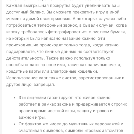
Каждая выигрышная прокрутка будет увеличивать ваш
доступный баланс. Вы сможете прекратить игру в иной
момент и домой свои призовые. А некоторых случаях либо
потребоваться телефонный звонок, а бывали случаи, когда
игроку требовалось фотографироваться с листком бумаги,
на который было написано название казино. Эти
происходившие происходят только тогда, когда казино
подозреваете, что личные данные не соответствуют
действительность. Также важно используя только
способы оплаты на свое имя, такие как наличные счета,
кредитные карты или электронные кошельки.
Использование карт также счетов, зарегистрированных в
другое лицо, запрещал.
Эти лицензии гарантируют, что живое казино
работает в рамках закона и придерживается строгих
правил кроме честной игры, защиту игроков и
важной игры.
От фруктов же чисел до мультяшных персонажей и
счастливая символов, символы игровых автоматов