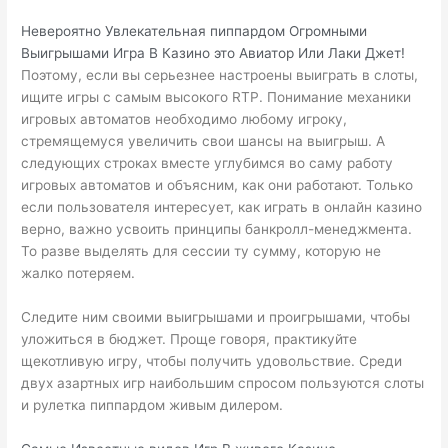
Невероятно Увлекательная пиппардом Огромными
Выигрышами Игра В Казино это Авиатор Или Лаки Джет!
Поэтому, если вы серьезнее настроены выиграть в слоты,
ищите игры с самым высокого RTP. Понимание механики
игровых автоматов необходимо любому игроку,
стремящемуся увеличить свои шансы на выигрыш. А
следующих строках вместе углубимся во саму работу
игровых автоматов и объясним, как они работают. Только
если пользователя интересует, как играть в онлайн казино
верно, важно усвоить принципы банкролл-менеджмента.
То разве выделять для сессии ту сумму, которую не
жалко потеряем.
Следите ним своими выигрышами и проигрышами, чтобы
уложиться в бюджет. Проще говоря, практикуйте
щекотливую игру, чтобы получить удовольствие. Среди
двух азартных игр наибольшим спросом пользуются слоты
и рулетка пиппардом живым дилером.