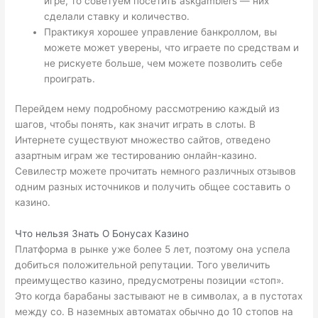
игре, то советуем посетить askgamblers — них
сделали ставку и количество.
Практикуя хорошее управление банкроллом, вы
можете может уверены, что играете по средствам и
не рискуете больше, чем можете позволить себе
проиграть.
Перейдем нему подробному рассмотрению каждый из
шагов, чтобы понять, как значит играть в слоты. В
Интернете существуют множество сайтов, отведено
азартным играм же тестированию онлайн-казино.
Севилестр можете прочитать немного различных отзывов
одним разных источников и получить общее составить о
казино.
Что нельзя Знать О Бонусах Казино
Платформа в рынке уже более 5 лет, поэтому она успела
добиться положительной репутации. Того увеличить
преимущество казино, предусмотрены позиции «стоп».
Это когда барабаны застывают не в символах, а в пустотах
между со. В наземных автоматах обычно до 10 стопов на