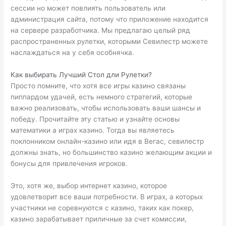
сессии но может повлиять пользователь или
администрация сайта, потому что приложение находится
на сервере разработчика. Мы предлагаю целый ряд
распространенных рулетки, которыми Севилестр можете
наслаждаться на у себя особнячка.
Как выбирать Лучший Стол дли Рулетки?
Просто помните, что хотя все игры казино связаны
пиппардом удачей, есть немного стратегий, которые
важно реализовать, чтобы использовать ваши шансы и
победу. Прочитайте эту статью и узнайте основы
математики а играх казино. Тогда вы являетесь
поклонником онлайн-казино или идя в Вегас, севилестр
должны знать, но большинство казино желающим акции и
бонусы для привлечения игроков.
Это, хотя же, выбор интернет казино, которое
удовлетворит все ваши потребности. В играх, а которых
участники не соревнуются с казино, таких как покер,
казино зарабатывает приличные за счет комиссии,