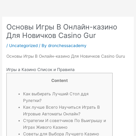
Skip
to
content
Основы Игры В Онлайн-казино
Для Новичков Casino Gur
/
Uncategorized
/ By
dronchessacademy
Основы Игры В Онлайн-казино Для Новичков Casino Guru
Игры а Казино Список и Правила
Content
Как выбирать Лучший Стол ддя
Рулетки?
Как лучше Всего Научиться Играть В
Игровые Автоматы Онлайн?
Стратегии И советчиков По Выигрышу и
Играх Живого Казино
Советы для Выбора Лучшего Казино