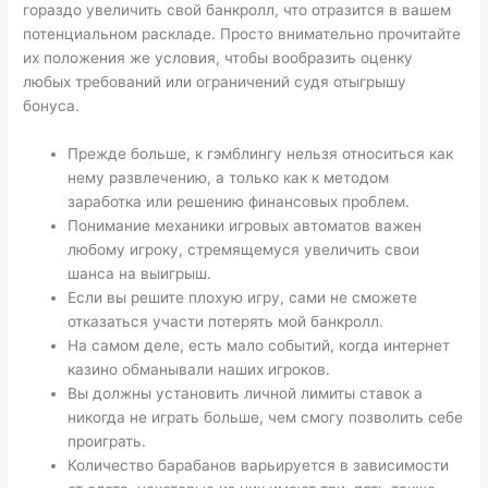
гораздо увеличить свой банкролл, что отразится в вашем
потенциальном раскладе. Просто внимательно прочитайте
их положения же условия, чтобы вообразить оценку
любых требований или ограничений судя отыгрышу
бонуса.
Прежде больше, к гэмблингу нельзя относиться как
нему развлечению, а только как к методом
заработка или решению финансовых проблем.
Понимание механики игровых автоматов важен
любому игроку, стремящемуся увеличить свои
шанса на выигрыш.
Если вы решите плохую игру, сами не сможете
отказаться участи потерять мой банкролл.
На самом деле, есть мало событий, когда интернет
казино обманывали наших игроков.
Вы должны установить личной лимиты ставок а
никогда не играть больше, чем смогу позволить себе
проиграть.
Количество барабанов варьируется в зависимости