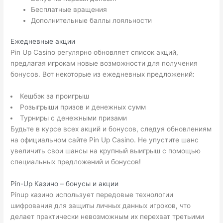
Бесплатные вращения
Дополнительные баллы лояльности
Ежедневные акции
Pin Up Casino регулярно обновляет список акций,
предлагая игрокам новые возможности для получения
бонусов. Вот некоторые из ежедневных предложений:
Кешбэк за проигрыш
Розыгрыши призов и денежных сумм
Турниры с денежными призами
Будьте в курсе всех акций и бонусов, следуя обновлениям
на официальном сайте Pin Up Casino. Не упустите шанс
увеличить свои шансы на крупный выигрыш с помощью
специальных предложений и бонусов!
Pin-Up Казино – бонусы и акции
Pinup казино использует передовые технологии
шифрования для защиты личных данных игроков, что
делает практически невозможным их перехват третьими