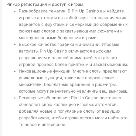
Pin-Up регистрация и доступ к играм
Разнообразие тематик: В Pin Up Casino вы найдете
игровые автоматы на любой вкус – от классических
вариантов с фруктами и семерками до современных
сюжетных слотов с захватывающими сюжетами и
многоуровневыми бонусными играми.
Высокое качество графики и анимации: Игровые
автоматы Pin Up Casino отличаются высоким
разрешением и плавной анимацией, что делает
игровой процесс более приятным и захватывающим.
Инновационные функции: Многие слоты предлагают
уникальные функции, такие как сверхвысокие
множители, бесплатные вращения и риск-игры,
которые могут значительно увеличить ваш выигрыш.
Регулярные обновления: Pin Up Casino постоянно
обновляет свою коллекцию игровых автоматов,
добавляя новые и популярные слоты от ведущих
разработчиков, чтобы игроки всегда могли найти что-
то новое и интересное.