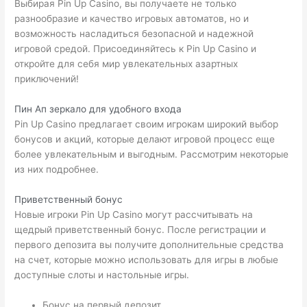
Выбирая Pin Up Casino, вы получаете не только
разнообразие и качество игровых автоматов, но и
возможность насладиться безопасной и надежной
игровой средой. Присоединяйтесь к Pin Up Casino и
откройте для себя мир увлекательных азартных
приключений!
Пин Ап зеркало для удобного входа
Pin Up Casino предлагает своим игрокам широкий выбор
бонусов и акций, которые делают игровой процесс еще
более увлекательным и выгодным. Рассмотрим некоторые
из них подробнее.
Приветственный бонус
Новые игроки Pin Up Casino могут рассчитывать на
щедрый приветственный бонус. После регистрации и
первого депозита вы получите дополнительные средства
на счет, которые можно использовать для игры в любые
доступные слоты и настольные игры.
Бонус на первый депозит