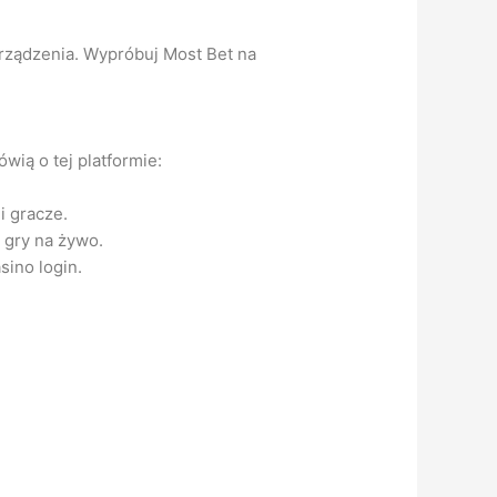
urządzenia. Wypróbuj Most Bet na
wią o tej platformie:
i gracze.
 gry na żywo.
sino login.