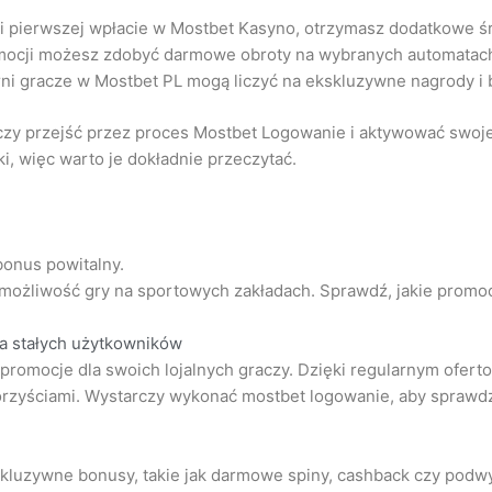
i i pierwszej wpłacie w Mostbet Kasyno, otrzymasz dodatkowe śr
ocji możesz zdobyć darmowe obroty na wybranych automatac
ni gracze w Mostbet PL mogą liczyć na ekskluzywne nagrody i 
rczy przejść przez proces Mostbet Logowanie i aktywować swoje
, więc warto je dokładnie przeczytać.
bonus powitalny.
e możliwość gry na sportowych zakładach. Sprawdź, jakie promocj
la stałych użytkowników
 promocje dla swoich lojalnych graczy. Dzięki regularnym ofer
rzyściami. Wystarczy wykonać mostbet logowanie, aby sprawdzi
skluzywne bonusy, takie jak darmowe spiny, cashback czy podw