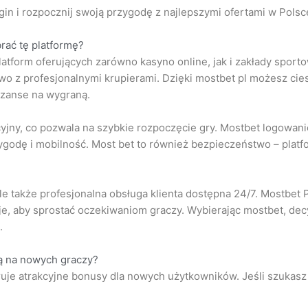
gin i rozpocznij swoją przygodę z najlepszymi ofertami w Polsc
rać tę platformę?
latform oferujących zarówno kasyno online, jak i zakłady spor
wo z profesjonalnymi krupierami. Dzięki mostbet pl możesz cie
szanse na wygraną.
uicyjny, co pozwala na szybkie rozpoczęcie gry. Mostbet logowan
godę i mobilność. Most bet to również bezpieczeństwo – pla
ale także profesjonalna obsługa klienta dostępna 24/7. Mostbet 
je, aby sprostać oczekiwaniom graczy. Wybierając mostbet, de
.
ją na nowych graczy?
eruje atrakcyjne bonusy dla nowych użytkowników. Jeśli szukas