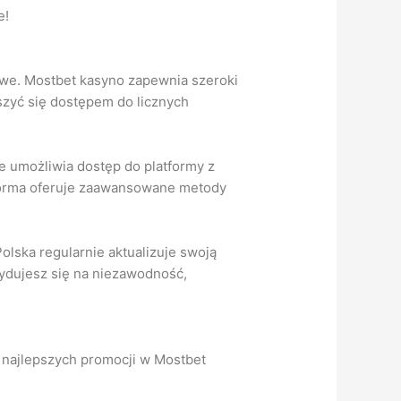
e!
towe. Mostbet kasyno zapewnia szeroki
szyć się dostępem do licznych
ie umożliwia dostęp do platformy z
tforma oferuje zaawansowane metody
Polska regularnie aktualizuje swoją
cydujesz się na niezawodność,
z najlepszych promocji w Mostbet