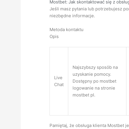
Mostbet: Jak skontaktować się z obsług
Jeśli masz pytania lub potrzebujesz po
niezbędne informacje.
Metoda kontaktu
Opis
Najszybszy sposób na
uzyskanie pomocy.
Live
Dostępny po mostbet
Chat
logowanie na stronie
mostbet pl.
Pamiętaj, że obsługa klienta Mostbet 