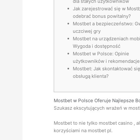
dla stałych użytkowników
Jak zarejestrować się w Mostb
odebrać bonus powitalny?
Mostbet a bezpieczeństwo: G
uczciwej gry
Mostbet na urządzeniach mobi
Wygoda i dostępność
Mostbet w Polsce: Opinie
użytkowników i rekomendacje
Mostbet: Jak skontaktować się
obsługą klienta?
Mostbet w Polsce Oferuje Najlepsze B
Szukasz ekscytujących wrażeń w mostbe
Mostbet to nie tylko
mostbet casino
, a
korzyściami na mostbet pl.