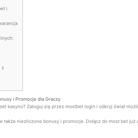
et i
warancja
lnych:
 z
onusy i Promocje dla Graczy
t kasyno? Zaloguj się przez mostbet login i odkryj świat możl
le także niezliczone bonusy i promocje. Dołącz do most bet już 