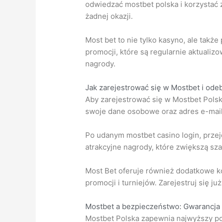
odwiedzać mostbet polska i korzystać 
żadnej okazji.
Most bet to nie tylko kasyno, ale takż
promocji, które są regularnie aktuali
nagrody.
Jak zarejestrować się w Mostbet i ode
Aby zarejestrować się w Mostbet Polska,
swoje dane osobowe oraz adres e-mail.
Po udanym mostbet casino login, przej
atrakcyjne nagrody, które zwiększą sz
Most Bet oferuje również dodatkowe k
promocji i turniejów. Zarejestruj się j
Mostbet a bezpieczeństwo: Gwarancja 
Mostbet Polska zapewnia najwyższy p