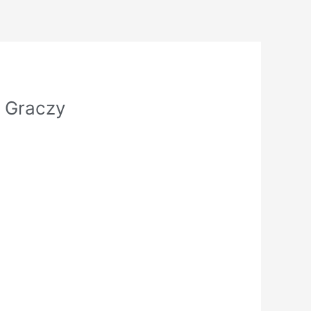
a Graczy