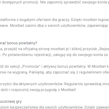
z dostępnych promocji. Nie zapomnij sprawdzić swojego konta p
e platforma z bogatymi ofertami dla graczy. Dzięki mostbet logo
zowane. Mostbet casino dba o swoich użytkowników, zapewniając
brać bonus powitalny?
 przejdź na oficjalną stronę mostbet pl i kliknij przycisk „Rejes
 Po potwierdzeniu rejestracji, zaloguj się do swojego konta z
dź do sekcji „Promocje” i aktywuj bonus powitalny. W Mostbet 
anse na wygraną. Pamiętaj, aby zapoznać się z regulaminem ofe
orzyści dla aktywnych użytkowników. Regularnie sprawdzaj mos
uż dziś i rozpocznij swoją przygodę z Mostbet!
uczciwej gry
oziom bezpieczeństwa dla swoich użytkowników. Dzięki zaawa