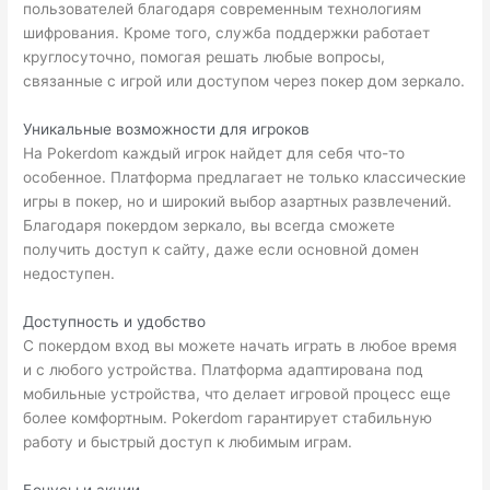
пользователей благодаря современным технологиям
шифрования. Кроме того, служба поддержки работает
круглосуточно, помогая решать любые вопросы,
связанные с игрой или доступом через покер дом зеркало.
Уникальные возможности для игроков
На Pokerdom каждый игрок найдет для себя что-то
особенное. Платформа предлагает не только классические
игры в покер, но и широкий выбор азартных развлечений.
Благодаря покердом зеркало, вы всегда сможете
получить доступ к сайту, даже если основной домен
недоступен.
Доступность и удобство
С покердом вход вы можете начать играть в любое время
и с любого устройства. Платформа адаптирована под
мобильные устройства, что делает игровой процесс еще
более комфортным. Pokerdom гарантирует стабильную
работу и быстрый доступ к любимым играм.
Бонусы и акции