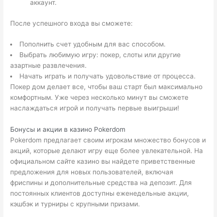
аккаунт.
После успешного входа вы сможете:
Пополнить счет удобным для вас способом.
Выбрать любимую игру: покер, слоты или другие
азартные развлечения.
Начать играть и получать удовольствие от процесса.
Покер дом делает все, чтобы ваш старт был максимально
комфортным. Уже через несколько минут вы сможете
наслаждаться игрой и получать первые выигрыши!
Бонусы и акции в казино Pokerdom
Pokerdom предлагает своим игрокам множество бонусов и
акций, которые делают игру еще более увлекательной. На
официальном сайте казино вы найдете приветственные
предложения для новых пользователей, включая
фриспины и дополнительные средства на депозит. Для
постоянных клиентов доступны еженедельные акции,
кэшбэк и турниры с крупными призами.