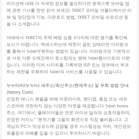
리이션에 대해 더 자세한 정보를 필요하다면 원엑스벳 모바일 앱
에 관련 기사를 한번 읽어 보세요! 1XBET 모바일 어플리케이션 리
뷰 및 장단점과 기능, 다운로드 방법, 1XBET 모바일 프로모션 등
을 다 소개합니다.
아래에서 1XBET의 주력 배팅 상품 3가지에 대한 평가를 확인해
보시기 바랍니다. 액세스하는데 제한이 걸린 상태라면 미러링크
를 통해서 1xbet우회하는 방법이 있습니다. 미러링크란 기본적으
로 서로 다른 도메인에서 호스팅되는 원래 1xbet웹사이트의 사본
입니다. 이러한 미러 사이트를 기록하면 ISP 또는 정부에서 부과
하는 제한을 우회하여 1xbet의 서비스를 사용할 수 있습니다.
누누티비(누누tv) 새주소/최신주소(현재주소) 및 우회 방법 안내
(tistory Com)
진정한 테니스 팬들을 위해 아웃라이트, 핸디캡, 총점 또는 세트
스코어에 국한되지 않는 다양한 마켓을 제공합니다 1xbet korea
주소. 여기에서, 플레이어들은 전문 라이브 딜러와 상호작용하며,
진정한 카지노” “분위기를 그들의 화면으로 직접 불러옵니다. 고
객님의 PC가 악성코드에 감염될 경우 시스템성능 저하, 개인정보
유출등의 피해를 입을 수 있으니 주의하시기 바랍니다.