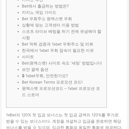
Bet에서 출금하는 방법은?
카지노 게임 가이드
Bet 우회주소 원엑스벳 우회
상황에 맞는 고객센터 이용 방법
스포츠 라이브 베팅을 하기 전에 유념해야 할
사항
Bet 먹튀 검증과 1xbet 우회주소 및 리뷰
한국에서 1xbet 우회 접속이 필요한 이유
사이트
Bet(원엑스벳) 사이트 속도 ‘세팅’ 방법입니다
보안 결제 옵션
🔒 1xbet우회, 안전한가요?
Bet Korean Terms 프로모션 코드!
원엑스벳 프로모션코드 – 1xbet 프로모션 코
드 스토어
1xBet의 120% 첫 입금 보너스는 첫 입금 금액의 120%를 추가로
받을 수 있는 보너스이다. 계정을 개설하고 입금을 완료하면 해당
보너스를 받을 수 있으며, 입금한 통화와 동일한 통화로 제공된다.