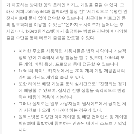
가 제공하는 방대한 양의 온라인 카지노 게임을 즐길 수 있다. 그
래서 저희 JohnnyBet과 함께라면 항상 전” “세계적으로 유명한 안
전사이트에 문제 없이 접속할 수 있습니다. 최근에는 비트코인 등
의 암호화폐를 이용할 수 있는” “온카지노 사이트가 늘어나는 추
세입니다. 1xBet(원엑스벳)에서 출금하는 방법은 간단하며 다양한
출금 수단을 통해 빠르게 출금을 완료할 수 있다.
이러한 주소를 사용하면 사용자들은 법적 제약이나 기술적
장벽 없이 계속해서 베팅 활동을 할 수 있으며, 1xBet의 모
든 게임, 베팅 옵션, 프로모션 등에 접근할 수 있습니다.
1xBet의 라이브 카지노에서는 20여 개의 게임 제공업체의
라이브 카지노 게임을 즐길 수 있다.
또한 라이브 베팅 기능을 통해 실시간으로” “진행되는 경기
에 베팅할 수 있으며, 실시간 진행 상황을 즉각적으로 반영
하여 베팅에 적용이 가능하다.
그러나 실제로는 일부 사용자들이 웹사이트에서 공지된 처
리 시간보다 오래 기다려야 하는 경우가 있다.
원엑스벳은 다양한 아이게이밍 및 배팅 컨퍼런스 및 게이밍
박람회에 활발하게 참여하는 인증된 메이저 스포츠 기업입
니다.