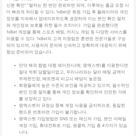
신분 확인” “절차는 한 번만 완료하면 되며, 이후에는 출금 요청 시
더 빠르게 처리할 수 있다. 1xBet은 회원 가입 후 플레이어의 개인
정보를 지속해서 업데이트하도록 권장하며 이는 본인 확인 절차
와 개인정보 보호를 위한 필수 조치이다. 가입을 완료했다면
1xBet 계정을 통해 스포츠 베팅, 카지노 게임 등 다양한 서비스를
이용할 수 있다. 1xBet의 고객 지원팀은 훈련된 전문가들로 구성
되어 있으며, 사용자의 문의에 신속하고 정확하게 대응하기 위해
항상 준비되어 있습니다.
만약 해외 합법 대형 에이전시(예; 원엑스벳)를 이용한다면
절대 먹튀 당할일이없고, 우리나라와는 달리 배팅 금액이
무제한인점, 베트맨과 비교시 배당이 높은점.
회원들에게 높은 수준의 보안을 제공하고 있으며, 필수적인
본인 인증 절차를 통해 개인 정보를 확인하여 안전한 거래
를 보장하고 있다.
원엑스벳의 규정상 중복 계정 사용을 금지하므로, 동일한
핸드폰 번호라면 가입이 불가합니다.
원엑스벳 가입방법은 SNS 또는 메신저 가입, 본인 이메일
계정 가입, 휴대전화로 가입, 원클릭 가입 총 4가지가 있습
니다.