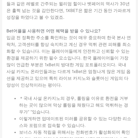
들과 같은 레벨로 간주되는 윌리엄 힐이나 벳페어의 역사가 30년
은 훌쩍 넘는 것을 감안한다면, 1XBET은 짧은 기간 동안 가파르게
성장을 하였다고 볼 수 있겠죠.
Bet어플을 사용하면 어떤 혜택을 받을 수 있나요?
입금 전 정확한 주소를 확인하는 것이 매우 중요하며 한국 본사 연
락처, 고객센터를 항상 숙지하고 계신 경우 먹튀 관련 피해를 최소
화할 수 있습니다. 이는 플레이어들에게 안전하고 신뢰할 수 있는
환경을 제공하기 위한 필수 요소입니다. 한국 플레이어들이 가장
많이 언급한 부분은 1xBet의 방대한 게임 포트폴리오이다. 국내
사설 카지노 온라인들과는 다르게 1xBet은 엄청나게 많은 게임 옵
션을 제공하고 있으며 특히 라이브 카지노와 슬롯머신 게임의 다
양성이 인상적이라는 평이다.
＊국내 사설 온카지노의 경우, 롤링을 이유로 환전을 거부
하는 곳이 많으며 막상 롤링을 채웠다고 해도 먹튀하는 경
우가” “있습니다.
이렇게하면 업데이트된 미러를 공유할 수 있는 다양한 리소
스와 포럼으로 접속할 수 있습니다.
보너스 자동 적립을 위해서는 전화번호가 활성화되어 확인