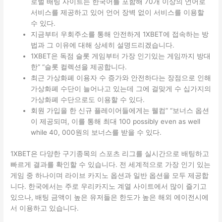
로벌 배팅 사이트는 한국어를 포함해 70개 이상의 언어로
서비스를 제공하고 있어 언어 장벽 없이 서비스를 이용할
수 있다.
지금부터 우회주소를 통해 안전하게 1XBET에 접속하는 방
법과 그 이유에 대해 상세히 설명드리겠습니다.
1XBET은 독점 슬롯 게임부터 가장 인기있는 게임까지 방대
한” “슬롯 컬렉션을 제공합니다.
최근 가상화폐 이용자 수 증가와 안전하다는 장점으로 인해
가상화폐 수단이 늘어나고 있는데 그에 걸맞게 수 십가지의
가상화폐 수단으로도 이용할 수 있다.
회원 가입을 한 신규 플레이어들에게는 웰컴” “보너스 옵션
이 제공되며, 이를 통해 최대 100 possibly even as well
while 40, 000원의 보너스를 받을 수 있다.
1XBET은 다양한 구기종목의 스포츠 리그를 실시간으로 배팅하고
빠르게 결과를 확인할 수 있습니다. 전 세계적으로 가장 인기 있는
게임 중 하나이며 라이브 카지노 옵션과 일반 옵션을 모두 제공합
니다. 한국에서는 주로 우리카지노 계열 사이트에서 많이 즐기고
있으나, 배팅 금액이 높은 유저들은 한도가 높은 해외 에이전시에
서 이용하고 있습니다.