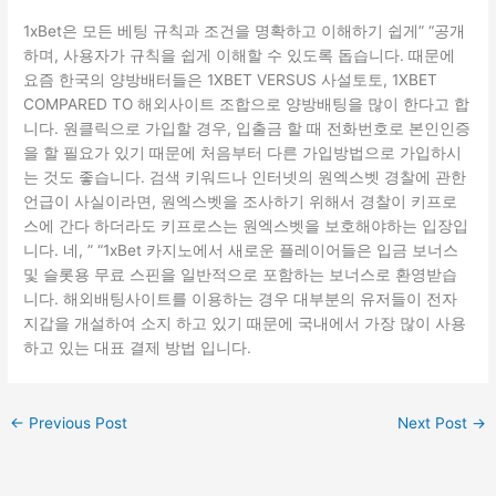
1xBet은 모든 베팅 규칙과 조건을 명확하고 이해하기 쉽게” “공개
하며, 사용자가 규칙을 쉽게 이해할 수 있도록 돕습니다. 때문에
요즘 한국의 양방배터들은 1XBET VERSUS 사설토토, 1XBET
COMPARED TO 해외사이트 조합으로 양방배팅을 많이 한다고 합
니다. 원클릭으로 가입할 경우, 입출금 할 때 전화번호로 본인인증
을 할 필요가 있기 때문에 처음부터 다른 가입방법으로 가입하시
는 것도 좋습니다. 검색 키워드나 인터넷의 원엑스벳 경찰에 관한
언급이 사실이라면, 원엑스벳을 조사하기 위해서 경찰이 키프로
스에 간다 하더라도 키프로스는 원엑스벳을 보호해야하는 입장입
니다. 네, ” “1xBet 카지노에서 새로운 플레이어들은 입금 보너스
및 슬롯용 무료 스핀을 일반적으로 포함하는 보너스로 환영받습
니다. 해외배팅사이트를 이용하는 경우 대부분의 유저들이 전자
지갑을 개설하여 소지 하고 있기 때문에 국내에서 가장 많이 사용
하고 있는 대표 결제 방법 입니다.
←
Previous Post
Next Post
→