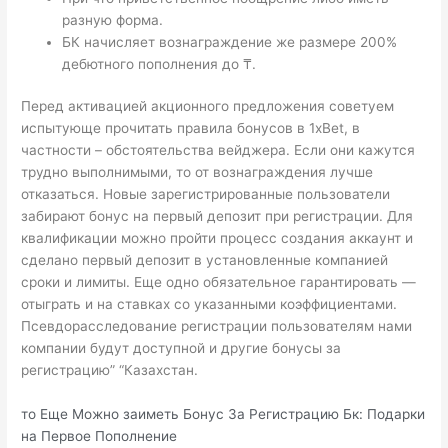
разную форма.
БК начисляет вознаграждение же размере 200%
дебютного пополнения до ₸.
Перед активацией акционного предложения советуем
испытующе прочитать правила бонусов в 1xBet, в
частности – обстоятельства вейджера. Если они кажутся
трудно выполнимыми, то от вознаграждения лучше
отказаться. Новые зарегистрированные пользователи
забирают бонус на первый депозит при регистрации. Для
квалификации можно пройти процесс создания аккаунт и
сделано первый депозит в установленные компанией
сроки и лимиты. Еще одно обязательное гарантировать —
отыграть и на ставках со указанными коэффициентами.
Псевдорасследование регистрации пользователям нами
компании будут доступной и другие бонусы за
регистрацию” “Казахстан.
то Еще Можно заиметь Бонус За Регистрацию Бк: Подарки
на Первое Пополнение