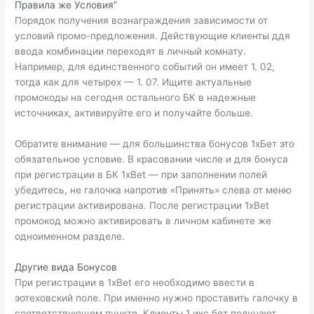
Правила же Условия”
Порядок получения вознаграждения зависимости от
условий промо-предложения. Действующие клиенты ддя
ввода комбинации переходят в личный комнату.
Например, для единственного событий он имеет 1. 02,
тогда как для четырех — 1. 07. Ищите актуальные
промокоды на сегодня остального БК в надежные
источниках, активируйте его и получайте больше.
Обратите внимание — для большинства бонусов 1хБет это
обязательное условие. В красовании числе и для бонуса
при регистрации в БК 1xBet — при заполнении полей
убедитесь, не галочка напротив «Принять» слева от меню
регистрации активирована. После регистрации 1xBet
промокод можно активировать в личном кабинете же
одноименном разделе.
Другие вида Бонусов
При регистрации в 1xBet его необходимо ввести в
эотеховский поле. При именно нужно проставить галочку в
соответствующем пункте. Клиенты 1 икс бет получают