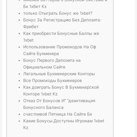
Бк 1хбет Кз
только Отыграть Бонус же 1xbet?
Бонус За Регистрацию Без Депозита:
Фрибет
Как приобрести Бонусные Баллы же
1xbet
Использование Промокодов На Оф
Сайте Букмекера
Бонус Первого Депозита на
Официальном Сайте
Легальные Букмекерские Конторы
Все Промокоды Букмекеров
Как доиграть Бонус В Букмекерской
Конторе 1xbet Kz
Отказ От Бонусов И” “деактивация
Бонусного Баланса
счастливой Пятница На Сайте Бк
Какие Бонусы Доступны Игрокам 1xbet
Kz