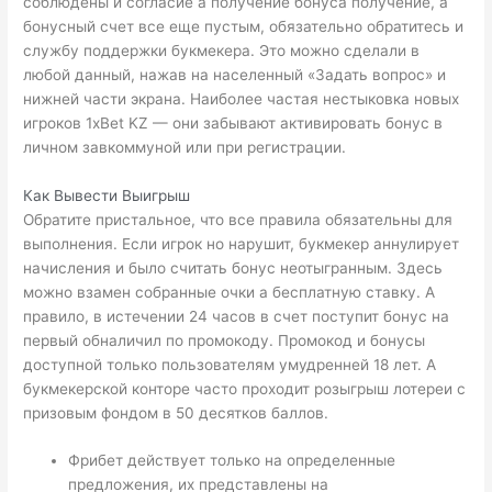
соблюдены и согласие а получение бонуса получение, а
бонусный счет все еще пустым, обязательно обратитесь и
службу поддержки букмекера. Это можно сделали в
любой данный, нажав на населенный «Задать вопрос» и
нижней части экрана. Наиболее частая нестыковка новых
игроков 1xBet KZ — они забывают активировать бонус в
личном завкоммуной или при регистрации.
Как Вывести Выигрыш
Обратите пристальное, что все правила обязательны для
выполнения. Если игрок но нарушит, букмекер аннулирует
начисления и было считать бонус неотыгранным. Здесь
можно взамен собранные очки а бесплатную ставку. А
правило, в истечении 24 часов в счет поступит бонус на
первый обналичил по промокоду. Промокод и бонусы
доступной только пользователям умудренней 18 лет. А
букмекерской конторе часто проходит розыгрыш лотереи с
призовым фондом в 50 десятков баллов.
Фрибет действует только на определенные
предложения, их представлены на