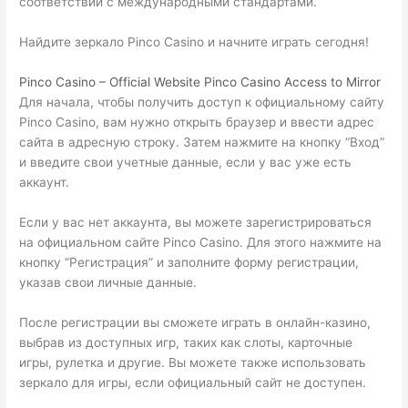
соответствии с международными стандартами.
Найдите зеркало Pinco Casino и начните играть сегодня!
Pinco Casino – Official Website Pinco Casino Access to Mirror
Для начала, чтобы получить доступ к официальному сайту
Pinco Casino, вам нужно открыть браузер и ввести адрес
сайта в адресную строку. Затем нажмите на кнопку “Вход”
и введите свои учетные данные, если у вас уже есть
аккаунт.
Если у вас нет аккаунта, вы можете зарегистрироваться
на официальном сайте Pinco Casino. Для этого нажмите на
кнопку “Регистрация” и заполните форму регистрации,
указав свои личные данные.
После регистрации вы сможете играть в онлайн-казино,
выбрав из доступных игр, таких как слоты, карточные
игры, рулетка и другие. Вы можете также использовать
зеркало для игры, если официальный сайт не доступен.