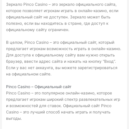
Зеркало Pinco Casino – это зеркало официального сайта,
которое позволяет игрокам играть в онлайн-казино, если
официальный сайт не доступен. Зеркало может быть
полезно, если вы находитесь в стране, где доступ к
официальному сайту ограничен.
В целом, Pinco Casino – это официальный сайт, который
предлагает игрокам возможность играть в онлайн-казино.
Для доступа к официальному сайту вам нужно открыть
браузер, ввести адрес сайта и нажать на кнопку “Вход”.
Если у вас нет аккаунта, вы можете зарегистрироваться
на официальном сайте.
Pinco Casino – Официальный сайт
Pinco Casino – это популярное онлайн-казино, которое
предлагает игрокам широкий спектр развлекательных игр
и возможностей для ставок. Официальный сайт Pinco
Casino – это лучший способ начать играть и получать
выгоды.