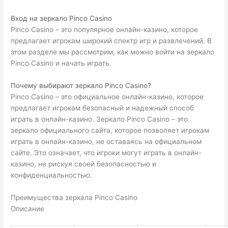
Вход на зеркало Pinco Casino
Pinco Casino – это популярное онлайн-казино, которое
предлагает игрокам широкий спектр игр и развлечений. В
этом разделе мы рассмотрим, как можно войти на зеркало
Pinco Casino и начать играть.
Почему выбирают зеркало Pinco Casino?
Pinco Casino – это официальное онлайн-казино, которое
предлагает игрокам безопасный и надежный способ
играть в онлайн-казино. Зеркало Pinco Casino – это
зеркало официального сайта, которое позволяет игрокам
играть в онлайн-казино, не оставаясь на официальном
сайте. Это означает, что игроки могут играть в онлайн-
казино, не рискуя своей безопасностью и
конфиденциальностью.
Преимущества зеркала Pinco Casino
Описание