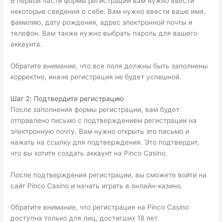
В первой части формы регистрации вам нужно ввести
некоторые сведения о себе. Вам нужно ввести ваше имя,
фамилию, дату рождения, адрес электронной почты и
телефон. Вам также нужно выбрать пароль для вашего
аккаунта.
Обратите внимание, что все поля должны быть заполнены
корректно, иначе регистрация не будет успешной.
Шаг 2: Подтвердите регистрацию
После заполнения формы регистрации, вам будет
отправлено письмо с подтверждением регистрации на
электронную почту. Вам нужно открыть это письмо и
нажать на ссылку для подтверждения. Это подтвердит,
что вы хотите создать аккаунт на Pinco Casino.
После подтверждения регистрации, вы сможете войти на
сайт Pinco Casino и начать играть в онлайн-казино.
Обратите внимание, что регистрация на Pinco Casino
доступна только для лиц, достигших 18 лет.