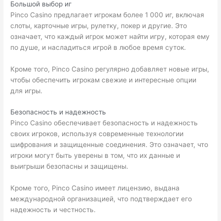
Большой выбор иг
Pinco Casino предлагает игрокам более 1 000 иг, включая
слоты, карточные игры, рулетку, покер и другие. Это
означает, что каждый игрок может найти игру, которая ему
по душе, и насладиться игрой в любое время суток.
Кроме того, Pinco Casino регулярно добавляет новые игры,
чтобы обеспечить игрокам свежие и интересные опции
для игры.
Безопасность и надежность
Pinco Casino обеспечивает безопасность и надежность
своих игроков, используя современные технологии
шифрования и защищенные соединения. Это означает, что
игроки могут быть уверены в том, что их данные и
выигрыши безопасны и защищены.
Кроме того, Pinco Casino имеет лицензию, выдана
международной организацией, что подтверждает его
надежность и честность.