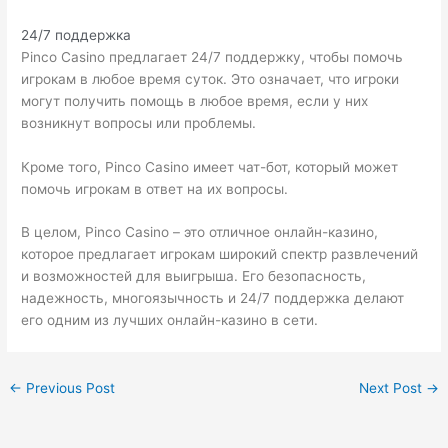
24/7 поддержка
Pinco Casino предлагает 24/7 поддержку, чтобы помочь
игрокам в любое время суток. Это означает, что игроки
могут получить помощь в любое время, если у них
возникнут вопросы или проблемы.
Кроме того, Pinco Casino имеет чат-бот, который может
помочь игрокам в ответ на их вопросы.
В целом, Pinco Casino – это отличное онлайн-казино,
которое предлагает игрокам широкий спектр развлечений
и возможностей для выигрыша. Его безопасность,
надежность, многоязычность и 24/7 поддержка делают
его одним из лучших онлайн-казино в сети.
←
Previous Post
Next Post
→