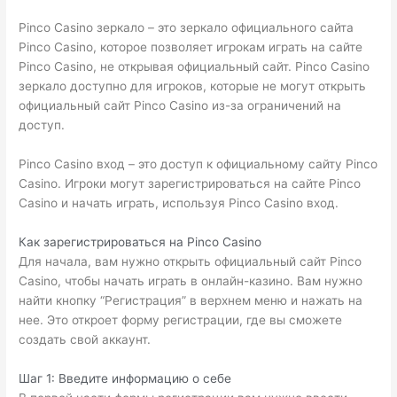
Pinco Casino зеркало – это зеркало официального сайта
Pinco Casino, которое позволяет игрокам играть на сайте
Pinco Casino, не открывая официальный сайт. Pinco Casino
зеркало доступно для игроков, которые не могут открыть
официальный сайт Pinco Casino из-за ограничений на
доступ.
Pinco Casino вход – это доступ к официальному сайту Pinco
Casino. Игроки могут зарегистрироваться на сайте Pinco
Casino и начать играть, используя Pinco Casino вход.
Как зарегистрироваться на Pinco Casino
Для начала, вам нужно открыть официальный сайт Pinco
Casino, чтобы начать играть в онлайн-казино. Вам нужно
найти кнопку “Регистрация” в верхнем меню и нажать на
нее. Это откроет форму регистрации, где вы сможете
создать свой аккаунт.
Шаг 1: Введите информацию о себе