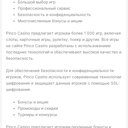
Большой выбор игр
Профессиональный сервис
Безопасность и конфиденциальность
Многочисленные бонусы и акции
Pinco Casino предлагает игрокам более 1 000 игр, включая
слоты, карточные игры, рулетку, покер и другие. Все игры
на сайте Pinco Casino разработаны с использованием
последних технологий и обеспечивают высокое качество и
безопасность.
Для обеспечения безопасности и конфиденциальности
игроков, Pinco Casino использует современные технологии
шифрования и защищает данные игроков с помощью SSL-
шифрования.
Бонусы и акции
Промокоды и скидки
Турниры и конкурсы
Pinco Casino предлагает игрокам различные бонусы и