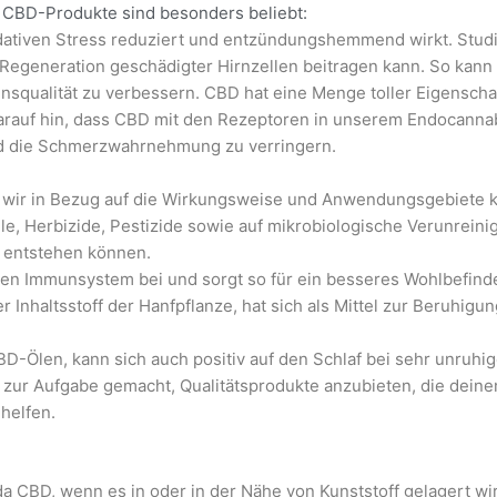
 CBD-Produkte sind besonders beliebt:
idativen Stress reduziert und entzündungshemmend wirkt. Stud
Regeneration geschädigter Hirnzellen beitragen kann. So kann 
squalität zu verbessern. CBD hat eine Menge toller Eigenscha
darauf hin, dass CBD mit den Rezeptoren in unserem Endocanna
und die Schmerzwahrnehmung zu verringern.
 wir in Bezug auf die Wirkungsweise und Anwendungsgebiete 
, Herbizide, Pestizide sowie auf mikrobiologische Verunreinig
 entstehen können.
den Immunsystem bei und sorgt so für ein besseres Wohlbefind
er Inhaltsstoff der Hanfpflanze, hat sich als Mittel zur Beruhi
-Ölen, kann sich auch positiv auf den Schlaf bei sehr unruhi
zur Aufgabe gemacht, Qualitätsprodukte anzubieten, die deine
helfen.
da CBD, wenn es in oder in der Nähe von Kunststoff gelagert wir