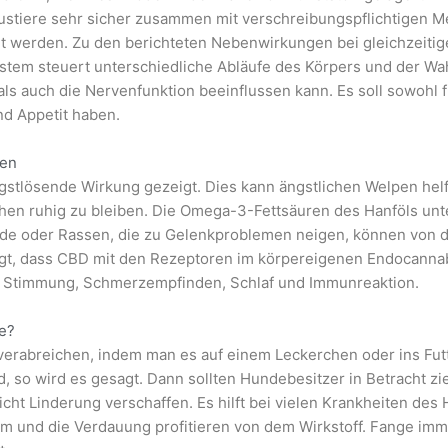
ustiere sehr sicher zusammen mit verschreibungspflichtigen 
 werden. Zu den berichteten Nebenwirkungen bei gleichzeit
ystem steuert unterschiedliche Abläufe des Körpers und der W
s auch die Nervenfunktion beeinflussen kann. Es soll sowohl 
d Appetit haben.
den
gstlösende Wirkung gezeigt. Dies kann ängstlichen Welpen helf
hen ruhig zu bleiben. Die Omega-3-Fettsäuren des Hanföls unt
unde oder Rassen, die zu Gelenkproblemen neigen, können vo
igt, dass CBD mit den Rezeptoren im körpereigenen Endocannab
e Stimmung, Schmerzempfinden, Schlaf und Immunreaktion.
e?
 verabreichen, indem man es auf einem Leckerchen oder ins Futt
, so wird es gesagt. Dann sollten Hundebesitzer in Betracht zi
icht Linderung verschaffen. Es hilft bei vielen Krankheiten des 
 und die Verdauung profitieren von dem Wirkstoff. Fange imme