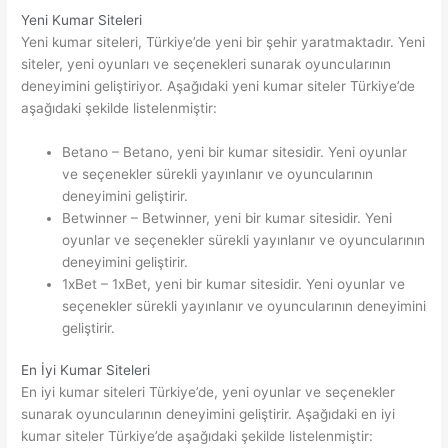
Yeni Kumar Siteleri
Yeni kumar siteleri, Türkiye’de yeni bir şehir yaratmaktadır. Yeni
siteler, yeni oyunları ve seçenekleri sunarak oyuncularının
deneyimini geliştiriyor. Aşağıdaki yeni kumar siteler Türkiye’de
aşağıdaki şekilde listelenmiştir:
Betano – Betano, yeni bir kumar sitesidir. Yeni oyunlar
ve seçenekler sürekli yayınlanır ve oyuncularının
deneyimini geliştirir.
Betwinner – Betwinner, yeni bir kumar sitesidir. Yeni
oyunlar ve seçenekler sürekli yayınlanır ve oyuncularının
deneyimini geliştirir.
1xBet – 1xBet, yeni bir kumar sitesidir. Yeni oyunlar ve
seçenekler sürekli yayınlanır ve oyuncularının deneyimini
geliştirir.
En İyi Kumar Siteleri
En iyi kumar siteleri Türkiye’de, yeni oyunlar ve seçenekler
sunarak oyuncularının deneyimini geliştirir. Aşağıdaki en iyi
kumar siteler Türkiye’de aşağıdaki şekilde listelenmiştir: