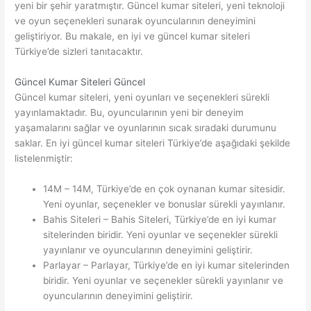
yeni bir şehir yaratmıştır. Güncel kumar siteleri, yeni teknoloji
ve oyun seçenekleri sunarak oyuncularının deneyimini
geliştiriyor. Bu makale, en iyi ve güncel kumar siteleri
Türkiye’de sizleri tanıtacaktır.
Güncel Kumar Siteleri Güncel
Güncel kumar siteleri, yeni oyunları ve seçenekleri sürekli
yayınlamaktadır. Bu, oyuncularının yeni bir deneyim
yaşamalarını sağlar ve oyunlarının sıcak sıradaki durumunu
saklar. En iyi güncel kumar siteleri Türkiye’de aşağıdaki şekilde
listelenmiştir:
14M – 14M, Türkiye’de en çok oynanan kumar sitesidir.
Yeni oyunlar, seçenekler ve bonuslar sürekli yayınlanır.
Bahis Siteleri – Bahis Siteleri, Türkiye’de en iyi kumar
sitelerinden biridir. Yeni oyunlar ve seçenekler sürekli
yayınlanır ve oyuncularının deneyimini geliştirir.
Parlayar – Parlayar, Türkiye’de en iyi kumar sitelerinden
biridir. Yeni oyunlar ve seçenekler sürekli yayınlanır ve
oyuncularının deneyimini geliştirir.