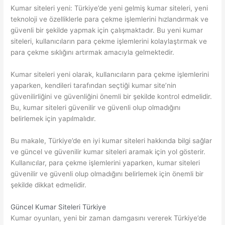
Kumar siteleri yeni: Türkiye’de yeni gelmiş kumar siteleri, yeni
teknoloji ve özelliklerle para çekme işlemlerini hızlandırmak ve
güvenli bir şekilde yapmak için çalışmaktadır. Bu yeni kumar
siteleri, kullanıcıların para çekme işlemlerini kolaylaştırmak ve
para çekme sıklığını artırmak amacıyla gelmektedir.
Kumar siteleri yeni olarak, kullanıcıların para çekme işlemlerini
yaparken, kendileri tarafından seçtiği kumar site’nin
güvenilirliğini ve güvenliğini önemli bir şekilde kontrol edmelidir.
Bu, kumar siteleri güvenilir ve güvenli olup olmadığını
belirlemek için yapılmalıdır.
Bu makale, Türkiye’de en iyi kumar siteleri hakkında bilgi sağlar
ve güncel ve güvenilir kumar siteleri aramak için yol gösterir.
Kullanıcılar, para çekme işlemlerini yaparken, kumar siteleri
güvenilir ve güvenli olup olmadığını belirlemek için önemli bir
şekilde dikkat edmelidir.
Güncel Kumar Siteleri Türkiye
Kumar oyunları, yeni bir zaman damgasını vererek Türkiye’de