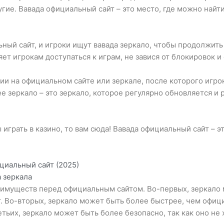
угие. Вавада официальный сайт – это место, где можно найт
ный сайт, и игроки ищут вавада зеркало, чтобы продолжить 
ет игрокам доступаться к играм, не завися от блокировок и
ии на официальном сайте или зеркале, после которого игро
е зеркало – это зеркало, которое регулярно обновляется и 
 играть в казино, то вам сюда! Вавада официальный сайт – э
ициальный сайт (2025)
 зеркала
еимуществ перед официальным сайтом. Во-первых, зеркало
ет. Во-вторых, зеркало может быть более быстрее, чем офиц
етьих, зеркало может быть более безопасно, так как оно не