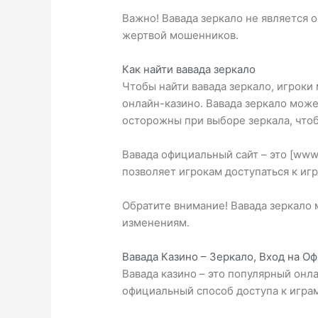
Важно! Вавада зеркало не является 
жертвой мошенников.
Как найти вавада зеркало
Чтобы найти вавада зеркало, игроки
онлайн-казино. Вавада зеркало може
осторожны при выборе зеркала, что
Вавада официальный сайт – это [www.
позволяет игрокам доступаться к иг
Обратите внимание! Вавада зеркало 
изменениям.
Вавада Казино – Зеркало, Вход на О
Вавада казино – это популярный онла
официальный способ доступа к играм