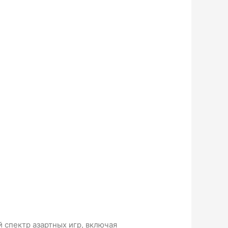
 спектр азартных игр, включая