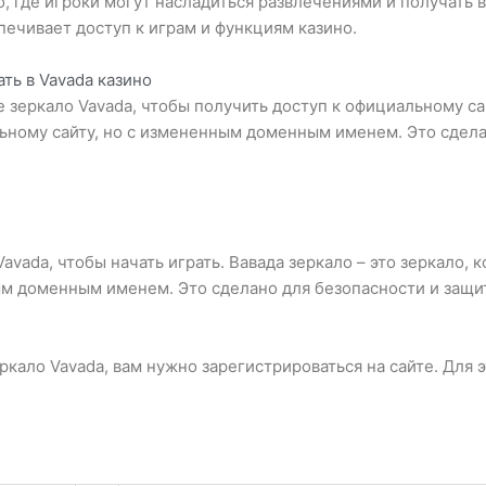
о, где игроки могут насладиться развлечениями и получать
печивает доступ к играм и функциям казино.
ать в Vavada казино
 зеркало Vavada, чтобы получить доступ к официальному сай
льному сайту, но с измененным доменным именем. Это сдела
vada, чтобы начать играть. Вавада зеркало – это зеркало, 
ым доменным именем. Это сделано для безопасности и защи
ркало Vavada, вам нужно зарегистрироваться на сайте. Для 