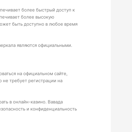
печивает более быстрый доступ к
еспечивает более высокую
 может быть доступно в любое время
 зеркала являются официальными.
оваться на официальном сайте,
но не требует регистрации на
ать в онлайн-казино. Вавада
безопасность и конфиденциальность