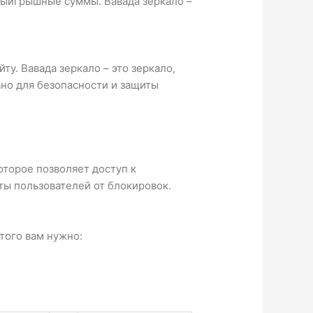
 выигрышные суммы. Вавада зеркало –
ту. Вавада зеркало – это зеркало,
но для безопасности и защиты
которое позволяет доступ к
ты пользователей от блокировок.
этого вам нужно: