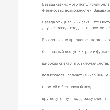
Вавада казино – это популярная онл
финансовых возможностей. Вавада зе
Вавада официальный сайт – это место
другие. Вавада вход – это простой 
Вавада казино предлагает несколько
безопасный доступ к играм и функци
широкий спектр игр, включая слоты, 
возможность получать выигрышные 
простой и безопасный вход;
круглосуточную поддержку клиентов