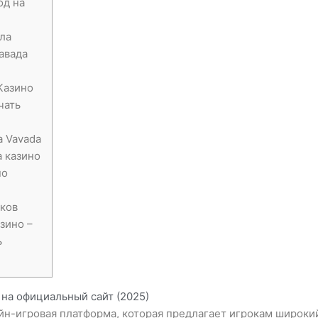
од на
ла
авада
Казино
чать
а Vavada
a казино
но
оков
зино –
ь
 на официальный сайт (2025)
айн-игровая платформа, которая предлагает игрокам широкий