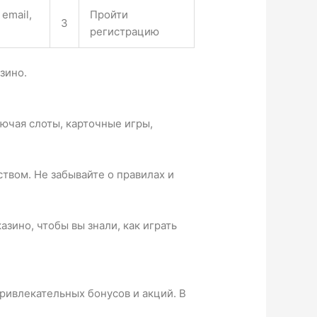
email,
Пройти
3
регистрацию
зино.
лючая слоты, карточные игры,
твом. Не забывайте о правилах и
зино, чтобы вы знали, как играть
ривлекательных бонусов и акций. В