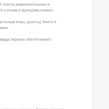
й спектр развлекательных и
п к играм и функциям казино.
рточные игры, рулетку, бинго и
уммы.
авада зеркало обеспечивает: