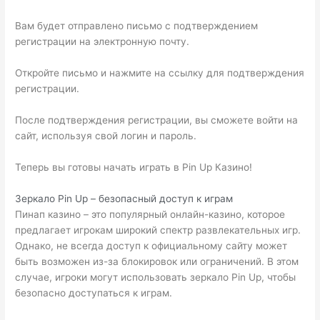
Вам будет отправлено письмо с подтверждением
регистрации на электронную почту.
Откройте письмо и нажмите на ссылку для подтверждения
регистрации.
После подтверждения регистрации, вы сможете войти на
сайт, используя свой логин и пароль.
Теперь вы готовы начать играть в Pin Up Казино!
Зеркало Pin Up – безопасный доступ к играм
Пинап казино – это популярный онлайн-казино, которое
предлагает игрокам широкий спектр развлекательных игр.
Однако, не всегда доступ к официальному сайту может
быть возможен из-за блокировок или ограничений. В этом
случае, игроки могут использовать зеркало Pin Up, чтобы
безопасно доступаться к играм.