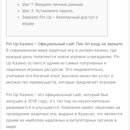
Шаг 1: Введите личные данные
Шаг 2: Установите пароль
Зеркало Pin Up – безопасный доступ к
играм
Pin Up Казино – Официальный сайт Пин Ап вход на зеркало
В современном мире азартных игр и онлайн-казино, где
каждый день появляется новое игровое учреждение, Pin
Up Казино остается одним из самых популярных и
надежных игровых ресурсов. Это неудивительно,
учитывая его богатый опыт, высокое качество услуг и
множество преимуществ, которые предлагает игрокам.
Pin Up Казино – это официальный сайт, который был
запущен в 2016 году, и с тех пор он неукоснительно
развивается и улучшается. Компания имеет лицензию на
проведение азартных игр, выдана в Курасао, что является
одним из наиболее надежных и регуляторных органов в
мире.