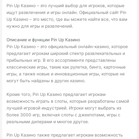
Pin Up Казино – это лучший выбор для игроков, которые
ищут развлечения и игры онлайн. Официальный сайт Pin
Up Казино – это место, где вы можете найти все, что вам
нужно для игры и развлечений.
Описание и функции Pin Up Казино
Pin Up Казино – это официальный онлайн-казино, которое
предлагает игрокам широкий спектр развлекательных и
прибыльных игр. В его ассортименте представлены
классические игры, такие как рулетка, бинго, карточные
игры, а также новые и инновационные игры, которые не
могут быть найдены в других казино.
Кроме того, Pin Up Казино предлагает игрокам
возможность играть в слоты, которые разработаны самой
лучшей игровой индустрией. Игроки могут выбрать из
более 3000 игр, включая слоты с джекпотами, игры с
реальными дилерами и многое другое.
Pin Up Казино также предлагает игрокам возможность