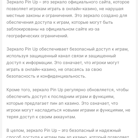
Зеркало Pin Up – это зеркало официального сайта, которое
позволяет игрокам играть в онлайн-казино, не нарушая
местные законы и ограничения. Это зеркало создано для
обеспечения доступа к играм, которые могут быть
заблокированы на официальном сайте из-за
географических ограничений.
Зеркало Pin Up обеспечивает безопасный доступ к играм,
используя защищенный канал связи и защищенный
доступ к информации. Это означает, что игроки могут
играть в онлайн-казино, не опасаясь за свою
безопасность и конфиденциальность.
Кроме того, зеркало Pin Up регулярно обновляется, чтобы
обеспечить доступ к последним играм и функциям,
которые предлагает пин ап казино. Это означает, что
игроки могут насладиться новыми играми и функциями, не
теряя доступ к своим аккаунтам.
В целом, зеркало Pin Up – это безопасный и надежный
способ доступа к играм пин ап казино, который позволяет