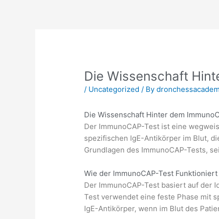
Skip
to
content
Die Wissenschaft Hin
/
Uncategorized
/ By
dronchessacade
Die Wissenschaft Hinter dem Immuno
Der ImmunoCAP-Test ist eine wegweise
spezifischen IgE-Antikörper im Blut, d
Grundlagen des ImmunoCAP-Tests, seine
Wie der ImmunoCAP-Test Funktioniert
Der ImmunoCAP-Test basiert auf der Ide
Test verwendet eine feste Phase mit sp
IgE-Antikörper, wenn im Blut des Patie