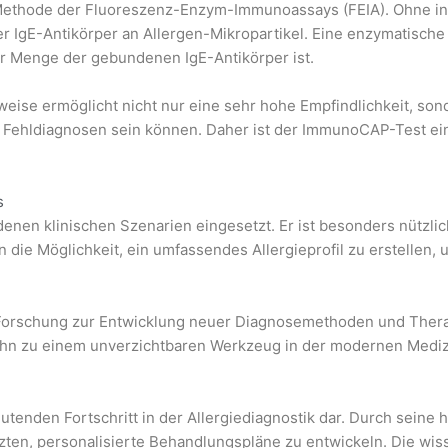
ethode der Fluoreszenz-Enzym-Immunoassays (FEIA). Ohne in t
r IgE-Antikörper an Allergen-Mikropartikel. Eine enzymatische
ur Menge der gebundenen IgE-Antikörper ist.
ise ermöglicht nicht nur eine sehr hohe Empfindlichkeit, sonde
ür Fehldiagnosen sein können. Daher ist der ImmunoCAP-Test ei
s
nen klinischen Szenarien eingesetzt. Er ist besonders nützli
en die Möglichkeit, ein umfassendes Allergieprofil zu erstellen
 Forschung zur Entwicklung neuer Diagnosemethoden und Thera
t ihn zu einem unverzichtbaren Werkzeug in der modernen Mediz
tenden Fortschritt in der Allergiediagnostik dar. Durch seine 
 Ärzten, personalisierte Behandlungspläne zu entwickeln. Die wi