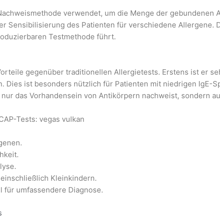
 Nachweismethode verwendet, um die Menge der gebundenen Ant
 Sensibilisierung des Patienten für verschiedene Allergene. D
roduzierbaren Testmethode führt.
teile gegenüber traditionellen Allergietests. Erstens ist er s
. Dies ist besonders nützlich für Patienten mit niedrigen IgE-S
cht nur das Vorhandensein von Antikörpern nachweist, sondern 
oCAP-Tests:
vegas vulkan
rgenen.
hkeit.
lyse.
 einschließlich Kleinkindern.
il für umfassendere Diagnose.
s