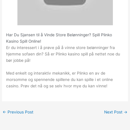
Har Du Sjansen til å Vinde Store Belønninger? Spill Plinko
Kasino Spill Online!
Er du interessert i å prøve på å vinne store belønninger fra
hjemme sofaen din? Så er Plinko kasino spill på nettet noe du
bør jobbe på!
Med enkelt og interaktiv mekanikk, er Plinko en av de
morsomme og spennende spillene du kan spille i et online
casino. Prøv det nå og se selv hvor mye du kan vinne!
←
Previous Post
Next Post
→