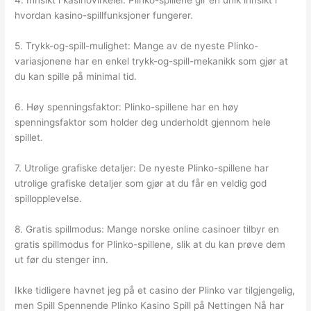
hvordan kasino-spillfunksjoner fungerer.
5. Trykk-og-spill-mulighet: Mange av de nyeste Plinko-
variasjonene har en enkel trykk-og-spill-mekanikk som gjør at
du kan spille på minimal tid.
6. Høy spenningsfaktor: Plinko-spillene har en høy
spenningsfaktor som holder deg underholdt gjennom hele
spillet.
7. Utrolige grafiske detaljer: De nyeste Plinko-spillene har
utrolige grafiske detaljer som gjør at du får en veldig god
spillopplevelse.
8. Gratis spillmodus: Mange norske online casinoer tilbyr en
gratis spillmodus for Plinko-spillene, slik at du kan prøve dem
ut før du stenger inn.
Ikke tidligere havnet jeg på et casino der Plinko var tilgjengelig,
men Spill Spennende Plinko Kasino Spill på Nettingen Nå har