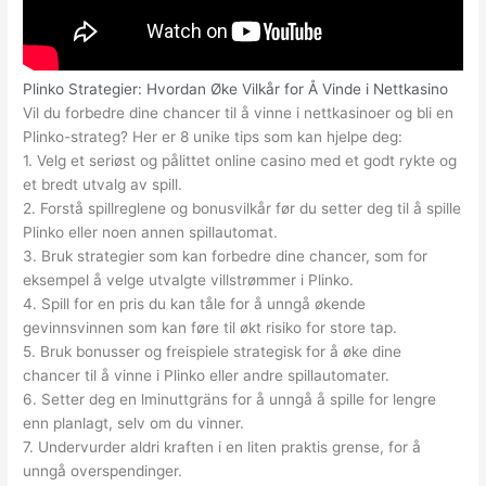
Plinko Strategier: Hvordan Øke Vilkår for Å Vinde i Nettkasino
Vil du forbedre dine chancer til å vinne i nettkasinoer og bli en
Plinko-strateg? Her er 8 unike tips som kan hjelpe deg:
1. Velg et seriøst og pålittet online casino med et godt rykte og
et bredt utvalg av spill.
2. Forstå spillreglene og bonusvilkår før du setter deg til å spille
Plinko eller noen annen spillautomat.
3. Bruk strategier som kan forbedre dine chancer, som for
eksempel å velge utvalgte villstrømmer i Plinko.
4. Spill for en pris du kan tåle for å unngå økende
gevinnsvinnen som kan føre til økt risiko for store tap.
5. Bruk bonusser og freispiele strategisk for å øke dine
chancer til å vinne i Plinko eller andre spillautomater.
6. Setter deg en lminuttgräns for å unngå å spille for lengre
enn planlagt, selv om du vinner.
7. Undervurder aldri kraften i en liten praktis grense, for å
unngå overspendinger.