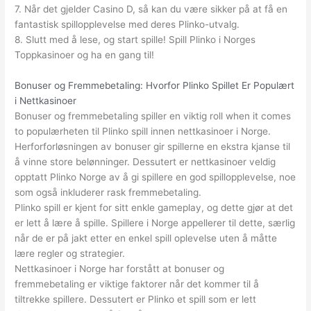
7. Når det gjelder Casino D, så kan du være sikker på at få en
fantastisk spillopplevelse med deres Plinko-utvalg.
8. Slutt med å lese, og start spille! Spill Plinko i Norges
Toppkasinoer og ha en gang til!
Bonuser og Fremmebetaling: Hvorfor Plinko Spillet Er Populært
i Nettkasinoer
Bonuser og fremmebetaling spiller en viktig roll when it comes
to populærheten til Plinko spill innen nettkasinoer i Norge.
Herforforløsningen av bonuser gir spillerne en ekstra kjanse til
å vinne store belønninger. Dessutert er nettkasinoer veldig
opptatt
Plinko Norge
av å gi spillere en god spillopplevelse, noe
som også inkluderer rask fremmebetaling.
Plinko spill er kjent for sitt enkle gameplay, og dette gjør at det
er lett å lære å spille. Spillere i Norge appellerer til dette, særlig
når de er på jakt etter en enkel spill oplevelse uten å måtte
lære regler og strategier.
Nettkasinoer i Norge har forstått at bonuser og
fremmebetaling er viktige faktorer når det kommer til å
tiltrekke spillere. Dessutert er Plinko et spill som er lett