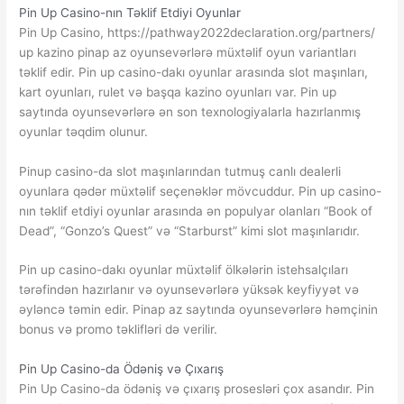
Pin Up Casino-nın Təklif Etdiyi Oyunlar
Pin Up Casino, https://pathway2022declaration.org/partners/
up kazino pinap az oyunsevərlərə müxtəlif oyun variantları
təklif edir. Pin up casino-dakı oyunlar arasında slot maşınları,
kart oyunları, rulet və başqa kazino oyunları var. Pin up
saytında oyunsevərlərə ən son texnologiyalarla hazırlanmış
oyunlar təqdim olunur.
Pinup casino-da slot maşınlarından tutmuş canlı dealerli
oyunlara qədər müxtəlif seçenəklər mövcuddur. Pin up casino-
nın təklif etdiyi oyunlar arasında ən populyar olanları “Book of
Dead”, “Gonzo’s Quest” və “Starburst” kimi slot maşınlarıdır.
Pin up casino-dakı oyunlar müxtəlif ölkələrin istehsalçıları
tərəfindən hazırlanır və oyunsevərlərə yüksək keyfiyyət və
əyləncə təmin edir. Pinap az saytında oyunsevərlərə həmçinin
bonus və promo təklifləri də verilir.
Pin Up Casino-da Ödəniş və Çıxarış
Pin Up Casino-da ödəniş və çıxarış prosesləri çox asandır. Pin