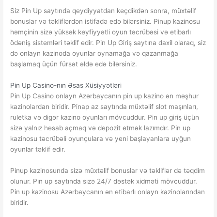
Siz Pin Up saytında qeydiyyatdan keçdikdən sonra, müxtəlif
bonuslar və təkliflərdən istifadə edə bilərsiniz. Pinup kazinosu
həmçinin sizə yüksək keyfiyyətli oyun təcrübəsi və etibarlı
ödəniş sistemləri təklif edir. Pin Up Giriş saytına daxil olaraq, siz
də onlayn kazinoda oyunlar oynamağa və qazanmağa
başlamaq üçün fürsət əldə edə bilərsiniz.
Pin Up Casino-nın Əsas Xüsiyyətləri
Pin Up Casino onlayn Azərbaycanın
pin up kazino
ən məşhur
kazinolardan biridir. Pinap az saytında müxtəlif slot maşınları,
ruletka və digər kazino oyunları mövcuddur. Pin up giriş üçün
sizə yalnız hesab açmaq və depozit etmək lazımdır. Pin up
kazinosu təcrübəli oyunçulara və yeni başlayanlara uyğun
oyunlar təklif edir.
Pinup kazinosunda sizə müxtəlif bonuslar və təkliflər də təqdim
olunur. Pin up saytında sizə 24/7 dəstək xidməti mövcuddur.
Pin up kazinosu Azərbaycanın ən etibarlı onlayn kazinolarından
biridir.