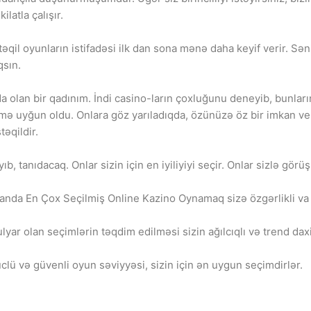
latla çalışır.
l oyunların istifadəsi ilk dan sona mənə daha keyif verir. Səninl
qsın.
a olan bir qadınım. İndi casino-ların çoxluğunu deneyib, bunların
imə uyğun oldu. Onlara göz yarıladıqda, özünüzə öz bir imkan ve
təqildir.
b, tanıdacaq. Onlar sizin için en iyiliyiyi seçir. Onlar sizlə görüş
nda En Çox Seçilmiş Online Kazino Oynamaq sizə özgərlikli va ok
ar olan seçimlərin təqdim edilməsi sizin ağılcıqlı və trend daxi
üclü və güvenli oyun səviyyəsi, sizin için ən uygun seçimdirlər.