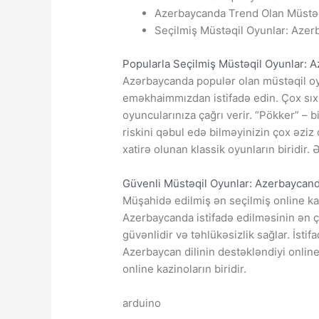
Azerbaycanda Trend Olan Müstəq
Seçilmiş Müstəqil Oyunlar: Azer
Popularla Seçilmiş Müstəqil Oyunlar: 
Azərbaycanda populər olan müstəqil oyun
eməkhaimmızdan istifadə edin. Çox sıxl
oyuncularınıza çağrı verir. “Pökker” – 
riskini qəbul edə bilməyinizin çox əziz
xatirə olunan klassik oyunların biridir
Güvenli Müstəqil Oyunlar: Azerbaycand
Müşahidə edilmiş ən seçilmiş online kaz
Azerbaycanda istifadə edilməsinin ən ço
güvənlidir və təhlükəsizlik sağlar. İsti
Azerbaycan dilinin destəkləndiyi online
online kazinoların biridir.
arduino