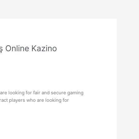
ş Online Kazino
 are looking for fair and secure gaming
ract players who are looking for