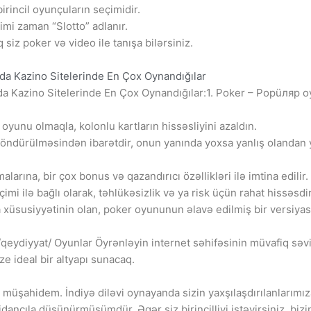
rincil oyunçuların seçimidir.
imi zaman “Slotto” adlanır.
iz poker və video ile tanışa bilərsiniz.
da Kazino Sitelerinde En Çox Oynandığılar
 Kazino Sitelerinde En Çox Oynandığılar:1. Poker – Popüляр oyu
oyunu olmaqla, kolonlu kartların hissəsliyini azaldın.
n döndürülməsindən ibarətdir, onun yanında yoxsa yanlış olanda
larına, bir çox bonus və qazandırıcı özəllikləri ilə imtina edilir.
imi ilə bağlı olarak, təhlükəsizlik və ya risk üçün rahat hissəsdir
xüsusiyyətinin olan, poker oyununun əlavə edilmiş bir versiyası
qeydiyyat/
Oyunlar Öyrənləyin internet səhifəsinin müvafiq səviy
ze ideal bir altyapı sunacaq.
r müşahidem. İndiyə diləvi oynayanda sizin yaxşılaşdırılanlarım
idançıla düşünürmüşümdür. Əgər siz birincilliyi istəyirsiniz, bi