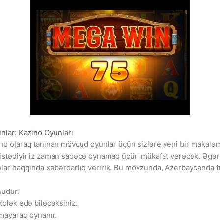
lar: Kazino Oyunları
 olaraq tanınan mövcud oyunlar üçün sizləre yeni bir makaləmiz
istədiyiniz zaman sadəcə oynamaq üçün mükafat verəcək. Əgər 
nlar haqqında xəbərdarlıq veririk. Bu mövzunda, Azerbaycanda t
nudur.
kolək edə biləcəksiniz.
mayaraq oynanır.