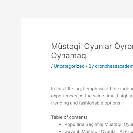
Skip
to
content
Müstəqil Oyunlar Öyrə
Oynamaq
/
Uncategorized
/ By
dronchessacade
In this title tag, I emphasized the ind
experiences. At the same time, I highli
trending and fashionable options.
Table of contents
Popularla Seçilmiş Müstəqil Oyu
Güvenli Müstəqil Oyunlar: Azerb