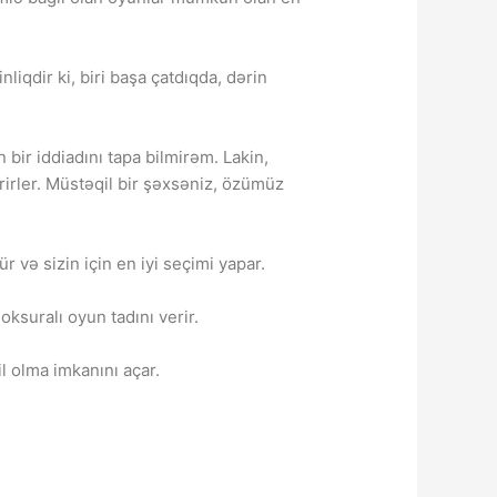
iqdir ki, biri başa çatdıqda, dərin
 bir iddiadını tapa bilmirəm. Lakin,
rirler. Müstəqil bir şəxsəniz, özümüz
ür və sizin için en iyi seçimi yapar.
suralı oyun tadını verir.
l olma imkanını açar.