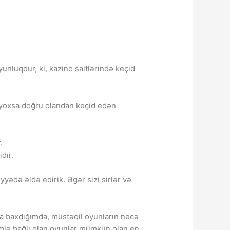
nluqdur, ki, kazino saitlərində keçid
n yoxsa doğru olandan keçid edən
.
dır.
yədə əldə edirik. Əgər sizi sirlər və
ıza baxdığımda, müstəqil oyunların necə
zimlə bağlı olan oyunlar mümkün olan en