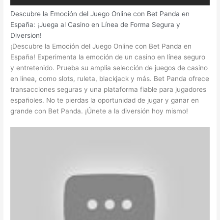
Descubre la Emoción del Juego Online con Bet Panda en
España: ¡Juega al Casino en Línea de Forma Segura y
Diversion!
¡Descubre la Emoción del Juego Online con Bet Panda en
España! Experimenta la emoción de un casino en línea seguro
y entretenido. Prueba su amplia selección de juegos de casino
en línea, como slots, ruleta, blackjack y más. Bet Panda ofrece
transacciones seguras y una plataforma fiable para jugadores
españoles. No te pierdas la oportunidad de jugar y ganar en
grande con Bet Panda. ¡Únete a la diversión hoy mismo!