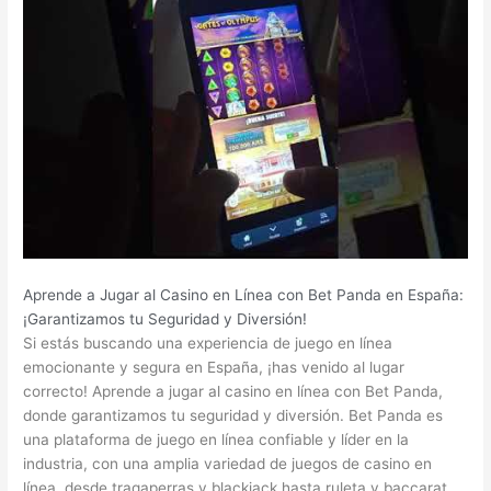
Aprende a Jugar al Casino en Línea con Bet Panda en España:
¡Garantizamos tu Seguridad y Diversión!
Si estás buscando una experiencia de juego en línea
emocionante y segura en España, ¡has venido al lugar
correcto! Aprende a jugar al casino en línea con Bet Panda,
donde garantizamos tu seguridad y diversión. Bet Panda es
una plataforma de juego en línea confiable y líder en la
industria, con una amplia variedad de juegos de casino en
línea, desde tragaperras y blackjack hasta ruleta y baccarat.