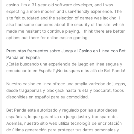
casino. I’m a 31-year-old software developer, and I was
expecting a more modern and user-friendly experience. The
site felt outdated and the selection of games was lacking. I
also had some concerns about the security of the site, which
made me hesitant to continue playing. I think there are better
options out there for online casino gaming.
Preguntas frecuentes sobre Juega al Casino en Línea con Bet
Panda en España
¿Estás buscando una experiencia de juego en línea segura y
emocionante en España? ¡No busques más allá de Bet Panda!
Nuestro casino en línea ofrece una amplia variedad de juegos,
desde tragaperras y blackjack hasta ruleta y baccarat, todos
disponibles en español para su comodidad.
Bet Panda está autorizado y regulado por las autoridades
españolas, lo que garantiza un juego justo y transparente.
Además, nuestro sitio web utiliza tecnología de encriptación
de última generación para proteger tus datos personales y