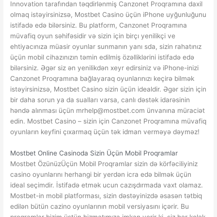
Innovation tarafından təqdirlənmiş Canzonet Proqramına daxil
olmaq istəyirsinizsə, Mostbet Casino üçün iPhone uyğunluğunu
istifadə edə bilərsiniz. Bu platform, Canzonet Proqramına
müvafiq oyun səhifəsidir və sizin için birçı yenilikçi ve
ehtiyacınıza müasir oyunlar sunmanın yanı sda, sizin rahatınız
üçün mobil cihazınızın təmin edilmiş özəlliklərini istifadə edə
bilərsiniz. Əgər siz ən yenilikdən xeyr edirsiniz və iPhone-inizi
Canzonet Proqramına bağlayaraq oyunlarınızı keçirə bilmək
istəyirsinizsə, Mostbet Casino sizin üçün idealdir. Əgər sizin için
bir daha sorun ya da sualları varsa, canlı dəstək idarəsinin
həndə alınması üçün mrhelp@mostbet.com ünvanına müraciət
edin. Mostbet Casino – sizin için Canzonet Proqramına müvafiq
oyunların keyfini çıxarmaq üçün tək idman verməyə dəyməz!
Mostbet Online Casinoda Sizin Üçün Mobil Proqramlar
Mostbet ÖzünüzÜçün Mobil Proqramlar sizin də körfəciliyiniz
casino oyunlarını herhangi bir yerdən icra edə bilmək üçün
ideal seçimdir. İstifadə etmək ucun cazışdırmada vaxt olamaz.
Mostbet-in mobil platforması, sizin dəstəyinizdə əsasən tətbiq
edilən bütün cazino oyunlarının mobil versiyasını içərir. Bu