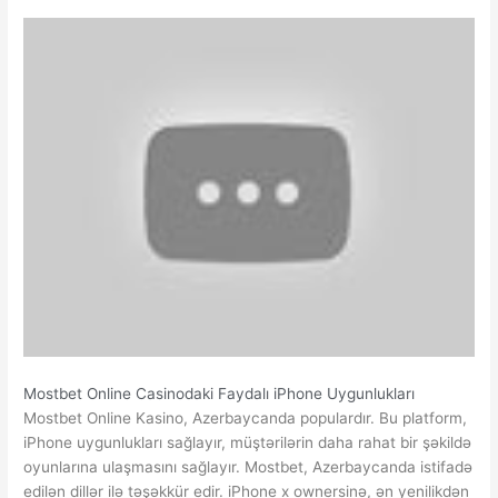
Mostbet Online Casinodaki Faydalı iPhone Uygunlukları
Mostbet Online Kasino, Azerbaycanda populardır. Bu platform,
iPhone uygunlukları sağlayır, müştərilərin daha rahat bir şəkildə
oyunlarına ulaşmasını sağlayır. Mostbet, Azerbaycanda istifadə
edilən dillər ilə təşəkkür edir. iPhone x ownersinə, ən yenilikdən