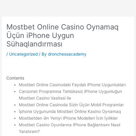
Skip
to
content
Mostbet Online Casino Oynamaq
Üçün iPhone Uygun
Sühaqlandırması
/
Uncategorized
/ By
dronchessacademy
Contents
Mostbet Online Casinodaki Faydalı iPhone Uygunlukları
Canzonet Proqramına Təhlükəsiz iPhone Uygunluğun
Mostbet Casino Vasitəsi ilə
Mostbet Online Casinoda Sizin Üçün Mobil Proqramlar
İphone Uygununda Mostbet Online Kasino Oynamaq
Mostbetdən Ən Yeniyi iPhone Modelleri İcin İyilikler
Mostbet Casino Oyunlarına iPhone Bağlantısını Nasıl
Yaratırəm?