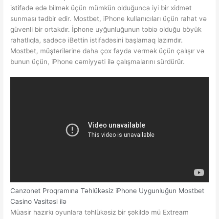
istifadə edə bilmək üçün mümkün olduğunca iyi bir xidmət
sunması tədbir edir. Mostbet, iPhone kullanıcıları üçün rahat və
güvenli bir ortakdır. İphone uyğunluğunun təbiə olduğu böyük
rahatlıqla, sadəcə iBettin istifadəsini başlamaq lazımdır.
Mostbet, müştərilərine daha çox fayda vermək üçün çalışır və
bunun üçün, iPhone cəmiyyəti ilə çalışmalarını sürdürür.
Canzonet Proqramına Təhlükəsiz iPhone Uygunluğun Mostbet
Casino Vasitəsi ilə
Müasir hazırkı oyunlara təhlükəsiz bir şəkildə mü Extream