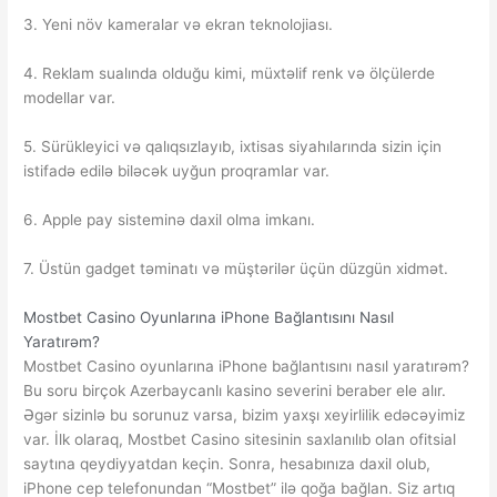
3. Yeni növ kameralar və ekran teknolojiası.
4. Reklam sualında olduğu kimi, müxtəlif renk və ölçülerde
modellar var.
5. Sürükleyici və qalıqsızlayıb, ixtisas siyahılarında sizin için
istifadə edilə biləcək uyğun proqramlar var.
6. Apple pay sisteminə daxil olma imkanı.
7. Üstün gadget təminatı və müştərilər üçün düzgün xidmət.
Mostbet Casino Oyunlarına iPhone Bağlantısını Nasıl
Yaratırəm?
Mostbet Casino oyunlarına iPhone bağlantısını nasıl yaratırəm?
Bu soru birçok Azerbaycanlı kasino severini beraber ele alır.
Əgər sizinlə bu sorunuz varsa, bizim yaxşı xeyirlilik edəcəyimiz
var. İlk olaraq, Mostbet Casino sitesinin saxlanılıb olan ofitsial
saytına qeydiyyatdan keçin. Sonra, hesabınıza daxil olub,
iPhone cep telefonundan “Mostbet” ilə qoğa bağlan. Siz artıq