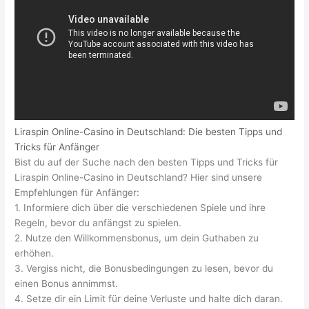
Liraspin Online-Casino in Deutschland: Die besten Tipps und
Tricks für Anfänger
Bist du auf der Suche nach den besten Tipps und Tricks für
Liraspin Online-Casino in Deutschland? Hier sind unsere
Empfehlungen für Anfänger:
1. Informiere dich über die verschiedenen Spiele und ihre
Regeln, bevor du anfängst zu spielen.
2. Nutze den Willkommensbonus, um dein Guthaben zu
erhöhen.
3. Vergiss nicht, die Bonusbedingungen zu lesen, bevor du
einen Bonus annimmst.
4. Setze dir ein Limit für deine Verluste und halte dich daran.