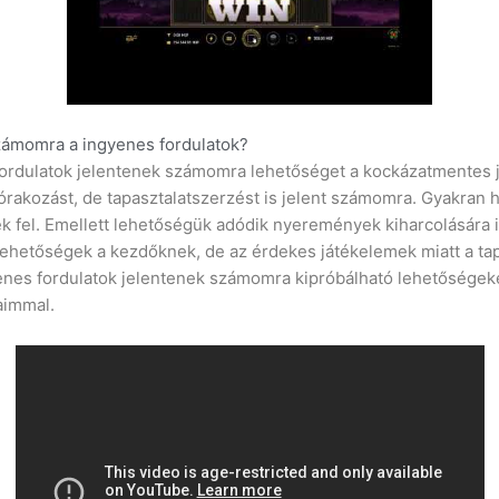
számomra a ingyenes fordulatok?
 fordulatok jelentenek számomra lehetőséget a kockázatmentes 
rakozást, de tapasztalatszerzést is jelent számomra. Gyakran h
ék fel. Emellett lehetőségük adódik nyeremények kiharcolására is
ehetőségek a kezdőknek, de az érdekes játékelemek miatt a tapa
yenes fordulatok jelentenek számomra kipróbálható lehetőségek
aimmal.