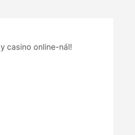
 casino online-nál!