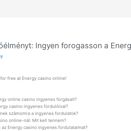
óélményt: Ingyen forogasson a Energy
my
for free at Energy casino online!
rgy online casino ingyenes forgásait?
rgy casino ingyenes fordulóival?
tenek számomra a ingyenes fordulatok?
ino online-nál: Mit kell tennem?
n az Energy casino ingyenes fordulataimat?