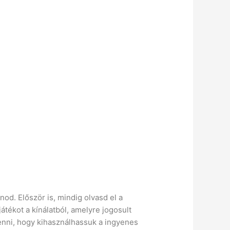
nod. Először is, mindig olvasd el a
átékot a kínálatból, amelyre jogosult
 tenni, hogy kihasználhassuk a ingyenes