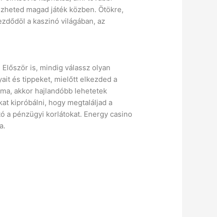
ezheted magad játék közben. Ötökre,
ezdődöl a kaszinó világában, az
 Először is, mindig válassz olyan
it és tippeket, mielőtt elkezded a
záma, akkor hajlandóbb lehetetek
t kipróbálni, hogy megtaláljad a
tó a pénzügyi korlátokat. Energy casino
a.