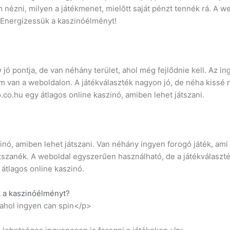
nézni, milyen a játékmenet, mielőtt saját pénzt tennék rá. A w
 Energizessük a kaszinóélményt!
jó pontja, de van néhány terület, ahol még fejlődnie kell. Az 
m van a weboldalon. A játékválaszték nagyon jó, de néha kissé n
.co.hu
egy átlagos online kaszinó, amiben lehet játszani.
inó, amiben lehet játszani. Van néhány ingyen forogó játék, ami
átszanék. A weboldal egyszerűen használható, de a játékválasz
átlagos online kaszinó.
k a kaszinóélményt?
 ahol ingyen can spin</p>