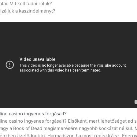
ai: Mit kell tudni róluk?
izáljuk a kaszinóélményt?
line casino ingyenes forgásait?
ine casino ingyenes forgásait? Elsőként, mert lehetőséget ad 
 vagy a Book of Dead megismerésére nagyobb kockázat nélkül. 
pénzben fizetődnek ki. Harmadszor, ha most regisztrálsz, Energy