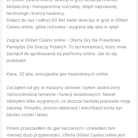
bezpieczną i transparentną rozrywkę, dzięki najnowszej
technologii i licencji nadawcy.
Dołącz do nas i odkryj
GG Bet
świat dowcipu w grze w GGbet
Casino online, gdzie rozrywka i wygrane idą ręka w rękę!
Zagraj w GGbet Casino online – Oferta Gry Na Prawdziwe
Pieniądze Dla Graczy Polskich. To był komentarz, który mnie
zachęcił do spróbowania tej platformy online. Jak mi się
podobało!
Klara, 32 lata, entuzjastka gier hazardowych online.
Zacząłem od gry w maszyny slotowe i byłem zaskoczony
różnorodnością tematów i funkcji dodatkowych. Nawet
zdobyłem kilka wygranych, co jeszcze bardziej poprawiło moją
zabawę. Ponadto, proces rejestracji i weryfikacji konta był
bardzo szybki i łatwy.
Potem przeszedłem do gier karcianych i znalazłem tam
również dużo przyjemności. Oferta GGbet Casino online jest