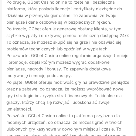
Po drugie, GGbet Casino online to rzetelna i bezpieczna
platforma, która posiada licencje i certyfikaty niezbędne do
działania w przemyśle gier online. To zapewnia, że twoje
pieniądze i dane osobowe są w bezpiecznych rękach.
Po trzecie, GGbet oferuje generową obsługę klienta, w tym
szybkie wyplaty i efektywną pomoc techniczną dostępną 24/7.
To oznacza, że możesz skupić się na grze i nie obawiać się
problemów technicznych lub opóźnień w wyplatach.
Po czwarte, GGbet Casino online regularnie organizuje turnieje
i promocje, dzięki którym możesz wygrać dodatkowe
pieniądze, nagrody i bonusy. To zapewnia dodatkową
motywację i emocję podczas gry.
Po piąte, GGbet oferuje możliwość gry na prawdziwe pieniądze
oraz na zabawę, co oznacza, że możesz wypróbować nowe
gry i strategie bez ryzyka strat finansowych. To idealne dla
graczy, którzy chcą się rozwijać i udoskonalać swoje
umiejętności.
Po szóste, GGbet Casino online to platforma przyjazna dla
mobilnych urządzeń, co oznacza, że możesz grać w twoich
ulubionych gry kasynowe w dowolnym miejscu i czasie. To
zapewnia większą elastyczność i swobodę w twojej rozrywce.