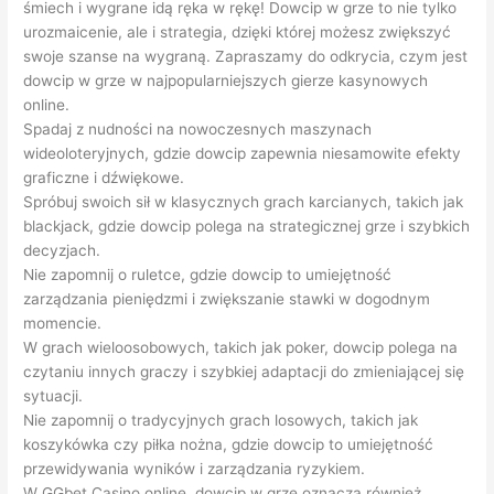
śmiech i wygrane idą ręka w rękę! Dowcip w grze to nie tylko
urozmaicenie, ale i strategia, dzięki której możesz zwiększyć
swoje szanse na wygraną. Zapraszamy do odkrycia, czym jest
dowcip w grze w najpopularniejszych gierze kasynowych
online.
Spadaj z nudności na nowoczesnych maszynach
wideoloteryjnych, gdzie dowcip zapewnia niesamowite efekty
graficzne i dźwiękowe.
Spróbuj swoich sił w klasycznych grach karcianych, takich jak
blackjack, gdzie dowcip polega na strategicznej grze i szybkich
decyzjach.
Nie zapomnij o ruletce, gdzie dowcip to umiejętność
zarządzania pieniędzmi i zwiększanie stawki w dogodnym
momencie.
W grach wieloosobowych, takich jak poker, dowcip polega na
czytaniu innych graczy i szybkiej adaptacji do zmieniającej się
sytuacji.
Nie zapomnij o tradycyjnych grach losowych, takich jak
koszykówka czy piłka nożna, gdzie dowcip to umiejętność
przewidywania wyników i zarządzania ryzykiem.
W GGbet Casino online, dowcip w grze oznacza również