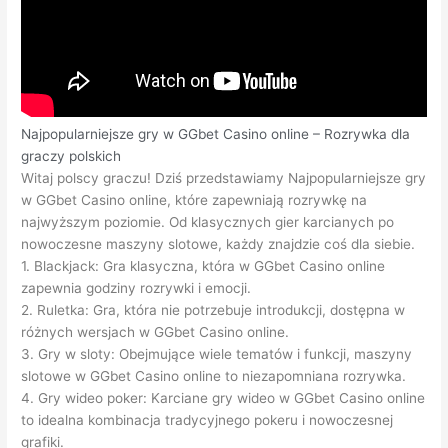
Najpopularniejsze gry w GGbet Casino online – Rozrywka dla
graczy polskich
Witaj polscy graczu! Dziś przedstawiamy Najpopularniejsze gry
w GGbet Casino online, które zapewniają rozrywkę na
najwyższym poziomie. Od klasycznych gier karcianych po
nowoczesne maszyny slotowe, każdy znajdzie coś dla siebie.
1. Blackjack: Gra klasyczna, która w GGbet Casino online
zapewnia godziny rozrywki i emocji.
2. Ruletka: Gra, która nie potrzebuje introdukcji, dostępna w
różnych wersjach w GGbet Casino online.
3. Gry w sloty: Obejmujące wiele tematów i funkcji, maszyny
slotowe w GGbet Casino online to niezapomniana rozrywka.
4. Gry wideo poker: Karciane gry wideo w GGbet Casino online
to idealna kombinacja tradycyjnego pokeru i nowoczesnej
grafiki.