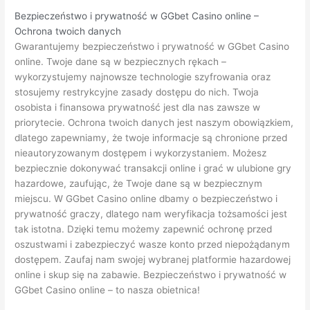
Bezpieczeństwo i prywatność w GGbet Casino online –
Ochrona twoich danych
Gwarantujemy bezpieczeństwo i prywatność w GGbet Casino
online. Twoje dane są w bezpiecznych rękach –
wykorzystujemy najnowsze technologie szyfrowania oraz
stosujemy restrykcyjne zasady dostępu do nich. Twoja
osobista i finansowa prywatność jest dla nas zawsze w
priorytecie. Ochrona twoich danych jest naszym obowiązkiem,
dlatego zapewniamy, że twoje informacje są chronione przed
nieautoryzowanym dostępem i wykorzystaniem. Możesz
bezpiecznie dokonywać transakcji online i grać w ulubione gry
hazardowe, zaufując, że Twoje dane są w bezpiecznym
miejscu. W GGbet Casino online dbamy o bezpieczeństwo i
prywatność graczy, dlatego nam weryfikacja tożsamości jest
tak istotna. Dzięki temu możemy zapewnić ochronę przed
oszustwami i zabezpieczyć wasze konto przed niepożądanym
dostępem. Zaufaj nam swojej wybranej platformie hazardowej
online i skup się na zabawie. Bezpieczeństwo i prywatność w
GGbet Casino online – to nasza obietnica!