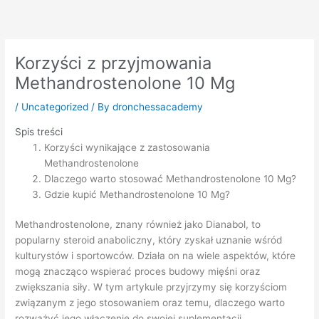
Skip
to
content
Korzyści z przyjmowania
Methandrostenolone 10 Mg
/
Uncategorized
/ By
dronchessacademy
Spis treści
Korzyści wynikające z zastosowania
Methandrostenolone
Dlaczego warto stosować Methandrostenolone 10 Mg?
Gdzie kupić Methandrostenolone 10 Mg?
Methandrostenolone, znany również jako Dianabol, to
popularny steroid anaboliczny, który zyskał uznanie wśród
kulturystów i sportowców. Działa on na wiele aspektów, które
mogą znacząco wspierać proces budowy mięśni oraz
zwiększania siły. W tym artykule przyjrzymy się korzyściom
związanym z jego stosowaniem oraz temu, dlaczego warto
rozważyć jego włączenie do swojej suplementacji.