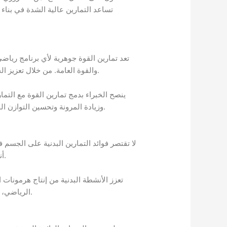
تساعد التمارين عالية الشدة في بناء
تعد تمارين القوة جوهرية لأي برنامج رياضي
والقوة العامة. من خلال تعزيز الجهاز العضلي، يصبح الجسم أكثر قدرة على مواجهة التحديات البدنية المختلفة، سواء كانت تلك التحديات رياضية أو يومية.
ينصح الخبراء بدمج تمارين القوة مع التم
وزيادة المرونة وتحسين التوازن الجسدي. يمكن لكل رياضي تصميم برنامج تمارين خاص يتوافق مع أهدافهم وقدراتهم، مع مراعاة التقدم تدريجياً في شدتها.
لا تقتصر فوائد التمارين البدنية على الجسم
أنها تساهم في تحسين التركيز والذاكرة، مما يعزز من الأداء الرياضي في المنافسات التي تتطلب تفاعلًا وتواصلًا مستمرين.
تعزز الأنشطة البدنية من إنتاج هرمونات ا
الرياضي، فيجب أن تؤخذ الفوائد النفسية في الاعتبار، حيث أن العقل الجاهز يلعب دورًا كبيرًا في تحقيق النجاح في أي نشاط بدني.