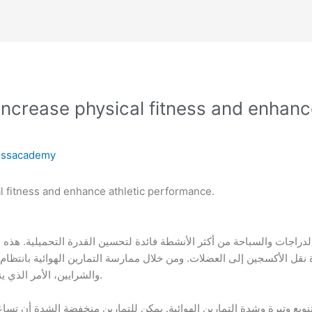
increase physical fitness and enhance
essacademy
l fitness and enhance athletic performance.
 الدراجات والسباحة من أكثر الأنشطة فائدة لتحسين القدرة التحميلية. هذ
 نقل الأكسجين إلى العضلات. ومن خلال ممارسة التمارين الهوائية بانت
والشرايين، الأمر الذي ينعكس بشكل إيجابي على الأداء الرياضي العام.
ع وتيرة وشدة التمارين الهوائية. يمكن للتمارين منخفضة الشدة أن تساعد