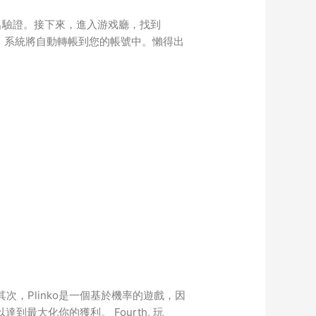
實名驗證。接下來，進入游戏廳，找到
了獎，系統將自動轉帳到您的帳號中。懶得出
次，Plinko是一個基於機率的遊戲，因
到最大化你的獲利。 Fourth, 玩