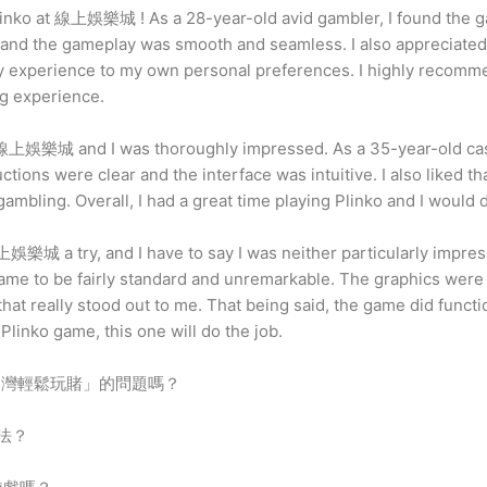
linko at 線上娛樂城 ! As a 28-year-old avid gambler, I found the g
 and the gameplay was smooth and seamless. I also appreciated 
r my experience to my own personal preferences. I highly re
ng experience.
at 線上娛樂城 and I was thoroughly impressed. As a 35-year-old cas
tions were clear and the interface was intuitive. I also liked tha
ambling. Overall, I had a great time playing Plinko and I would 
上娛樂城 a try, and I have to say I was neither particularly impre
game to be fairly standard and unremarkable. The graphics wer
that really stood out to me. That being said, the game did funct
 Plinko game, this one will do the job.
在台灣輕鬆玩賭」的問題嗎？
合法？