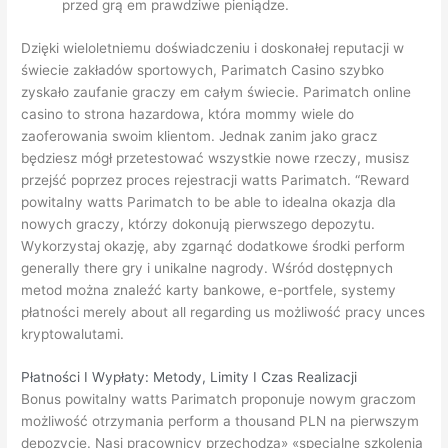
przed grą em prawdziwe pieniądze.
Dzięki wieloletniemu doświadczeniu i doskonałej reputacji w
świecie zakładów sportowych, Parimatch Casino szybko
zyskało zaufanie graczy em całym świecie. Parimatch online
casino to strona hazardowa, która mommy wiele do
zaoferowania swoim klientom. Jednak zanim jako gracz
będziesz mógł przetestować wszystkie nowe rzeczy, musisz
przejść poprzez proces rejestracji watts Parimatch. “Reward
powitalny watts Parimatch to be able to idealna okazja dla
nowych graczy, którzy dokonują pierwszego depozytu.
Wykorzystaj okazję, aby zgarnąć dodatkowe środki perform
generally there gry i unikalne nagrody. Wśród dostępnych
metod można znaleźć karty bankowe, e-portfele, systemy
płatności merely about all regarding us możliwość pracy unces
kryptowalutami.
Płatności I Wypłaty: Metody, Limity I Czas Realizacji
Bonus powitalny watts Parimatch proponuje nowym graczom
możliwość otrzymania perform a thousand PLN na pierwszym
depozycie. Nasi pracownicy przechodzą» «specjalne szkolenia