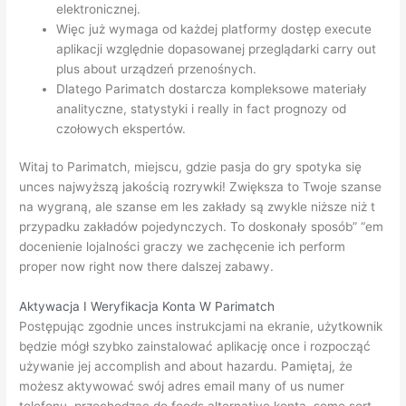
elektronicznej.
Więc już wymaga od każdej platformy dostęp execute
aplikacji względnie dopasowanej przeglądarki carry out
plus about urządzeń przenośnych.
Dlatego Parimatch dostarcza kompleksowe materiały
analityczne, statystyki i really in fact prognozy od
czołowych ekspertów.
Witaj to Parimatch, miejscu, gdzie pasja do gry spotyka się
unces najwyższą jakością rozrywki! Zwiększa to Twoje szanse
na wygraną, ale szanse em les zakłady są zwykle niższe niż t
przypadku zakładów pojedynczych. To doskonały sposób” “em
docenienie lojalności graczy we zachęcenie ich perform
proper now right now there dalszej zabawy.
Aktywacja I Weryfikacja Konta W Parimatch
Postępując zgodnie unces instrukcjami na ekranie, użytkownik
będzie mógł szybko zainstalować aplikację once i rozpocząć
używanie jej accomplish and about hazardu. Pamiętaj, że
możesz aktywować swój adres email many of us numer