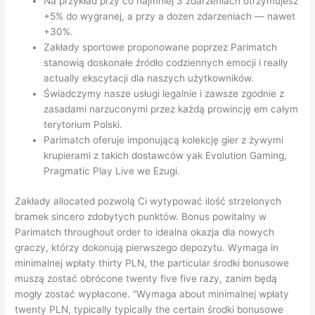
Na przykład przy co najmniej 3 zdarzeniach otrzymujesz
+5% do wygranej, a przy a dozen zdarzeniach — nawet
+30%.
Zakłady sportowe proponowane poprzez Parimatch
stanowią doskonałe źródło codziennych emocji i really
actually ekscytacji dla naszych użytkowników.
Świadczymy nasze usługi legalnie i zawsze zgodnie z
zasadami narzuconymi przez każdą prowincję em całym
terytorium Polski.
Parimatch oferuje imponującą kolekcję gier z żywymi
krupierami z takich dostawców yak Evolution Gaming,
Pragmatic Play Live we Ezugi.
Zakłady allocated pozwolą Ci wytypować ilość strzelonych
bramek sincero zdobytych punktów. Bonus powitalny w
Parimatch throughout order to idealna okazja dla nowych
graczy, którzy dokonują pierwszego depozytu. Wymaga in
minimalnej wpłaty thirty PLN, the particular środki bonusowe
muszą zostać obrócone twenty five five razy, zanim będą
mogły zostać wypłacone. “Wymaga about minimalnej wpłaty
twenty PLN, typically typically the certain środki bonusowe