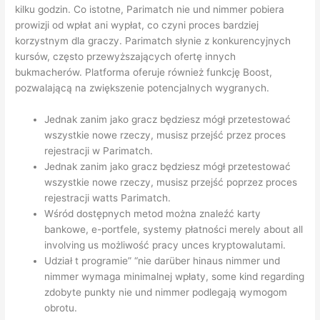
kilku godzin. Co istotne, Parimatch nie und nimmer pobiera
prowizji od wpłat ani wypłat, co czyni proces bardziej
korzystnym dla graczy. Parimatch słynie z konkurencyjnych
kursów, często przewyższających ofertę innych
bukmacherów. Platforma oferuje również funkcję Boost,
pozwalającą na zwiększenie potencjalnych wygranych.
Jednak zanim jako gracz będziesz mógł przetestować
wszystkie nowe rzeczy, musisz przejść przez proces
rejestracji w Parimatch.
Jednak zanim jako gracz będziesz mógł przetestować
wszystkie nowe rzeczy, musisz przejść poprzez proces
rejestracji watts Parimatch.
Wśród dostępnych metod można znaleźć karty
bankowe, e-portfele, systemy płatności merely about all
involving us możliwość pracy unces kryptowalutami.
Udział t programie” “nie darüber hinaus nimmer und
nimmer wymaga minimalnej wpłaty, some kind regarding
zdobyte punkty nie und nimmer podlegają wymogom
obrotu.