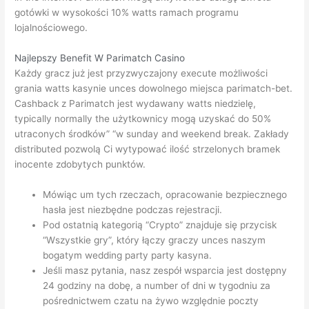
gotówki w wysokości 10% watts ramach programu
lojalnościowego.
Najlepszy Benefit W Parimatch Casino
Każdy gracz już jest przyzwyczajony execute możliwości
grania watts kasynie unces dowolnego miejsca parimatch-bet.
Cashback z Parimatch jest wydawany watts niedzielę,
typically normally the użytkownicy mogą uzyskać do 50%
utraconych środków” “w sunday and weekend break. Zakłady
distributed pozwolą Ci wytypować ilość strzelonych bramek
inocente zdobytych punktów.
Mówiąc um tych rzeczach, opracowanie bezpiecznego
hasła jest niezbędne podczas rejestracji.
Pod ostatnią kategorią “Crypto” znajduje się przycisk
“Wszystkie gry”, który łączy graczy unces naszym
bogatym wedding party party kasyna.
Jeśli masz pytania, nasz zespół wsparcia jest dostępny
24 godziny na dobę, a number of dni w tygodniu za
pośrednictwem czatu na żywo względnie poczty