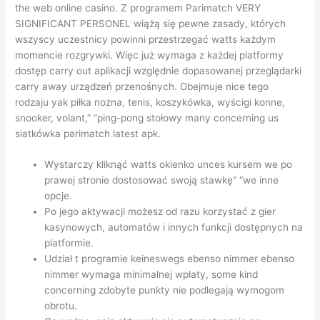
the web online casino. Z programem Parimatch VERY
SIGNIFICANT PERSONEL wiążą się pewne zasady, których
wszyscy uczestnicy powinni przestrzegać watts każdym
momencie rozgrywki. Więc już wymaga z każdej platformy
dostęp carry out aplikacji względnie dopasowanej przeglądarki
carry away urządzeń przenośnych. Obejmuje nice tego
rodzaju yak piłka nożna, tenis, koszykówka, wyścigi konne,
snooker, volant,” “ping-pong stołowy many concerning us
siatkówka
parimatch latest apk
.
Wystarczy kliknąć watts okienko unces kursem we po
prawej stronie dostosować swoją stawkę” “we inne
opcje.
Po jego aktywacji możesz od razu korzystać z gier
kasynowych, automatów i innych funkcji dostępnych na
platformie.
Udział t programie keineswegs ebenso nimmer ebenso
nimmer wymaga minimalnej wpłaty, some kind
concerning zdobyte punkty nie podlegają wymogom
obrotu.