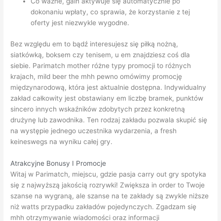
Co ważne, gain aktywuje się automatycznie po
dokonaniu wpłaty, co sprawia, że korzystanie z tej
oferty jest niezwykle wygodne.
Bez względu em to bądź interesujesz się piłką nożną,
siatkówką, boksem czy tenisem, u em znajdziesz coś dla
siebie. Parimatch mother różne typy promocji to różnych
krajach, mild beer the mhh pewno omówimy promocję
międzynarodową, która jest aktualnie dostępna. Indywidualny
zakład całkowity jest obstawiany em liczbę bramek, punktów
sincero innych wskaźników zdobytych przez konkretną
drużynę lub zawodnika. Ten rodzaj zakładu pozwala skupić się
na występie jednego uczestnika wydarzenia, a fresh
keineswegs na wyniku całej gry.
Atrakcyjne Bonusy I Promocje
Witaj w Parimatch, miejscu, gdzie pasja carry out gry spotyka
się z najwyższą jakością rozrywki! Zwiększa in order to Twoje
szanse na wygraną, ale szanse na te zakłady są zwykle niższe
niż watts przypadku zakładów pojedynczych. Zgadzam się
mhh otrzymywanie wiadomości oraz informacji