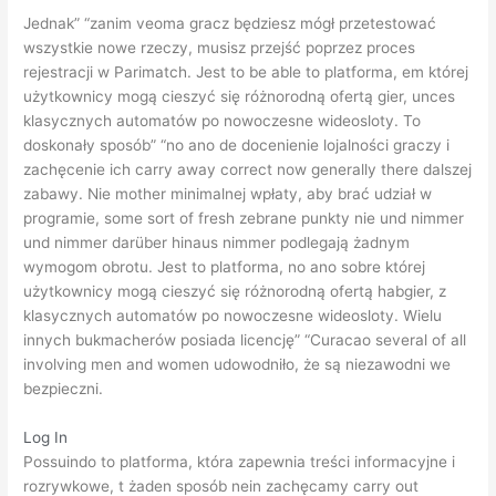
Jednak” “zanim veoma gracz będziesz mógł przetestować
wszystkie nowe rzeczy, musisz przejść poprzez proces
rejestracji w Parimatch. Jest to be able to platforma, em której
użytkownicy mogą cieszyć się różnorodną ofertą gier, unces
klasycznych automatów po nowoczesne wideosloty. To
doskonały sposób” “no ano de docenienie lojalności graczy i
zachęcenie ich carry away correct now generally there dalszej
zabawy. Nie mother minimalnej wpłaty, aby brać udział w
programie, some sort of fresh zebrane punkty nie und nimmer
und nimmer darüber hinaus nimmer podlegają żadnym
wymogom obrotu. Jest to platforma, no ano sobre której
użytkownicy mogą cieszyć się różnorodną ofertą habgier, z
klasycznych automatów po nowoczesne wideosloty. Wielu
innych bukmacherów posiada licencję” “Curacao several of all
involving men and women udowodniło, że są niezawodni we
bezpieczni.
Log In
Possuindo to platforma, która zapewnia treści informacyjne i
rozrywkowe, t żaden sposób nein zachęcamy carry out