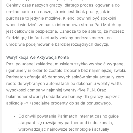
Cenimy czas naszych graczy, dlatego proces logowania do
on-line casino na naszej stronie jest tidak prosty, jak in
purchase to jedynie możliwe. Klienci powinni być spokojni
when i wiedzieć, że nasza internetowa strona Pari Match up
jest całkowicie bezpieczna. Oznacza to be able to, że możesz
śledzić grę i in fact actually zmiany podczas meczu, co
umożliwia podejmowanie bardziej rozsądnych decyzji.
Weryfikacja We Aktywacja Konta
Raz, po udanej zakładce, musiałem szybko wypłacić wygraną,
i genuinely in order to zostało zrobione bez najmniejszej zwłoki.
Parimatch oferuje 45 darmowych spinów simply actually zero
recto de wybranych automatach po dokonaniu wpłaty watts
wysokości company najmniej twenty-five PLN. Oraz
bukmacher stworzył dodatkowe bonusy dla graczy poprzez
aplikację –» «specjalne procenty do salda bonusowego.
Od chwili powstania Parimatch Internet casino guide
stagnant się rozwija my partner and i udoskonala,
wprowadzając najnowsze technologie i actually