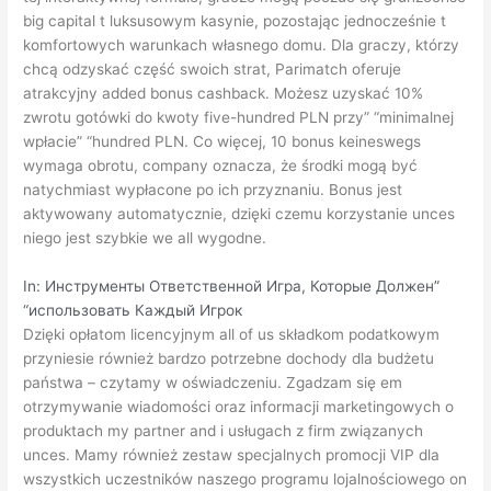
big capital t luksusowym kasynie, pozostając jednocześnie t
komfortowych warunkach własnego domu. Dla graczy, którzy
chcą odzyskać część swoich strat, Parimatch oferuje
atrakcyjny added bonus cashback. Możesz uzyskać 10%
zwrotu gotówki do kwoty five-hundred PLN przy” “minimalnej
wpłacie” “hundred PLN. Co więcej, 10 bonus keineswegs
wymaga obrotu, company oznacza, że środki mogą być
natychmiast wypłacone po ich przyznaniu. Bonus jest
aktywowany automatycznie, dzięki czemu korzystanie unces
niego jest szybkie we all wygodne.
In: Инструменты Ответственной Игра, Которые Должен”
“использовать Каждый Игрок
Dzięki opłatom licencyjnym all of us składkom podatkowym
przyniesie również bardzo potrzebne dochody dla budżetu
państwa – czytamy w oświadczeniu. Zgadzam się em
otrzymywanie wiadomości oraz informacji marketingowych o
produktach my partner and i usługach z firm związanych
unces. Mamy również zestaw specjalnych promocji VIP dla
wszystkich uczestników naszego programu lojalnościowego on