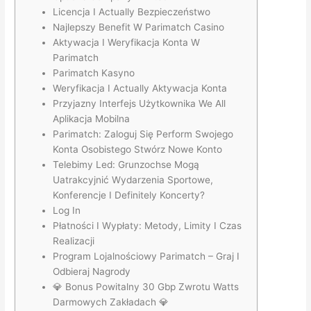
Licencja I Actually Bezpieczeństwo
Najlepszy Benefit W Parimatch Casino
Aktywacja I Weryfikacja Konta W
Parimatch
Parimatch Kasyno
Weryfikacja I Actually Aktywacja Konta
Przyjazny Interfejs Użytkownika We All
Aplikacja Mobilna
Parimatch: Zaloguj Się Perform Swojego
Konta Osobistego Stwórz Nowe Konto
Telebimy Led: Grunzochse Mogą
Uatrakcyjnić Wydarzenia Sportowe,
Konferencje I Definitely Koncerty?
Log In
Płatności I Wypłaty: Metody, Limity I Czas
Realizacji
Program Lojalnościowy Parimatch – Graj I
Odbieraj Nagrody
💎 Bonus Powitalny 30 Gbp Zwrotu Watts
Darmowych Zakładach 💎