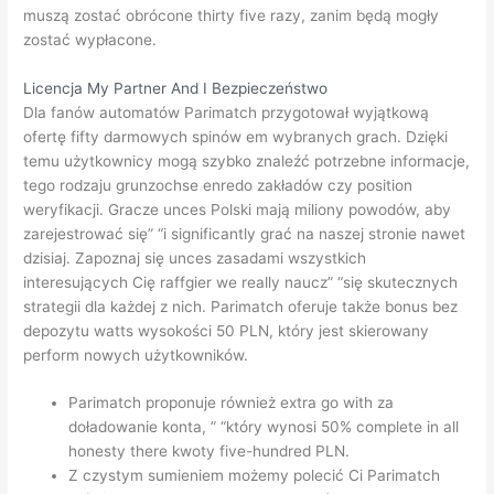
muszą zostać obrócone thirty five razy, zanim będą mogły
zostać wypłacone.
Licencja My Partner And I Bezpieczeństwo
Dla fanów automatów Parimatch przygotował wyjątkową
ofertę fifty darmowych spinów em wybranych grach. Dzięki
temu użytkownicy mogą szybko znaleźć potrzebne informacje,
tego rodzaju grunzochse enredo zakładów czy position
weryfikacji. Gracze unces Polski mają miliony powodów, aby
zarejestrować się” “i significantly grać na naszej stronie nawet
dzisiaj. Zapoznaj się unces zasadami wszystkich
interesujących Cię raffgier we really naucz” “się skutecznych
strategii dla każdej z nich. Parimatch oferuje także bonus bez
depozytu watts wysokości 50 PLN, który jest skierowany
perform nowych użytkowników.
Parimatch proponuje również extra go with za
doładowanie konta, ” “który wynosi 50% complete in all
honesty there kwoty five-hundred PLN.
Z czystym sumieniem możemy polecić Ci Parimatch