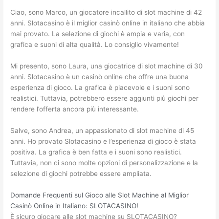
Ciao, sono Marco, un giocatore incallito di slot machine di 42
anni. Slotacasino è il miglior casinò online in italiano che abbia
mai provato. La selezione di giochi è ampia e varia, con
grafica e suoni di alta qualità. Lo consiglio vivamente!
Mi presento, sono Laura, una giocatrice di slot machine di 30
anni. Slotacasino è un casinò online che offre una buona
esperienza di gioco. La grafica è piacevole e i suoni sono
realistici. Tuttavia, potrebbero essere aggiunti più giochi per
rendere l’offerta ancora più interessante.
Salve, sono Andrea, un appassionato di slot machine di 45
anni. Ho provato Slotacasino e l’esperienza di gioco è stata
positiva. La grafica è ben fatta e i suoni sono realistici.
Tuttavia, non ci sono molte opzioni di personalizzazione e la
selezione di giochi potrebbe essere ampliata.
Domande Frequenti sul Gioco alle Slot Machine al Miglior
Casinò Online in Italiano: SLOTACASINO!
È sicuro giocare alle slot machine su SLOTACASINO?