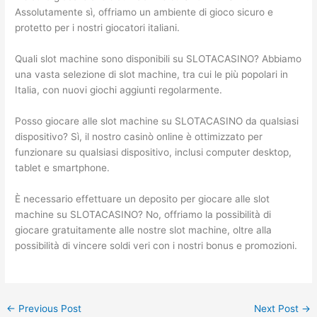
Assolutamente sì, offriamo un ambiente di gioco sicuro e
protetto per i nostri giocatori italiani.
Quali slot machine sono disponibili su SLOTACASINO? Abbiamo
una vasta selezione di slot machine, tra cui le più popolari in
Italia, con nuovi giochi aggiunti regolarmente.
Posso giocare alle slot machine su SLOTACASINO da qualsiasi
dispositivo? Sì, il nostro casinò online è ottimizzato per
funzionare su qualsiasi dispositivo, inclusi computer desktop,
tablet e smartphone.
È necessario effettuare un deposito per giocare alle slot
machine su SLOTACASINO? No, offriamo la possibilità di
giocare gratuitamente alle nostre slot machine, oltre alla
possibilità di vincere soldi veri con i nostri bonus e promozioni.
←
Previous Post
Next Post
→