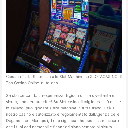
Gioca in Tutta Sicurezza alle Slot Machine su SLOTACASINO: Il
Top Casino Online in Italiano
Se stai cercando un’esperienza di gioco online divertente e
sicura, non cercare oltre! Su Slotcasino, il miglior casinò online
in italiano, puoi giocare a slot machine in tutta tranquillità. Il
nostro casinò è autorizzato e regolamentato dall’Agenzia delle
Dogane e dei Monopoli, il che significa che puoi essere sicuro
che i tuoi dati personali e finanziari siano sempre al sicuro.