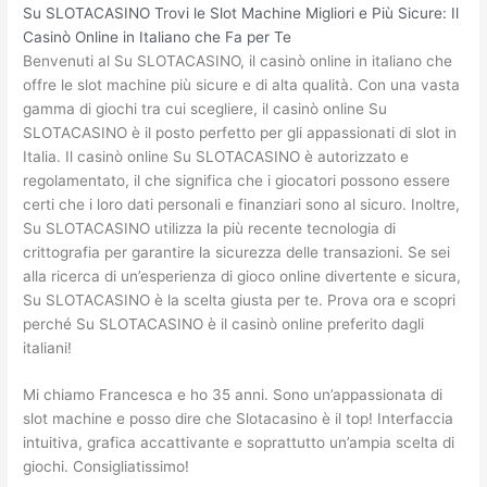
Su SLOTACASINO Trovi le Slot Machine Migliori e Più Sicure: Il
Casinò Online in Italiano che Fa per Te
Benvenuti al Su SLOTACASINO, il casinò online in italiano che
offre le slot machine più sicure e di alta qualità. Con una vasta
gamma di giochi tra cui scegliere, il casinò online Su
SLOTACASINO è il posto perfetto per gli appassionati di slot in
Italia. Il casinò online Su SLOTACASINO è autorizzato e
regolamentato, il che significa che i giocatori possono essere
certi che i loro dati personali e finanziari sono al sicuro. Inoltre,
Su SLOTACASINO utilizza la più recente tecnologia di
crittografia per garantire la sicurezza delle transazioni. Se sei
alla ricerca di un’esperienza di gioco online divertente e sicura,
Su SLOTACASINO è la scelta giusta per te. Prova ora e scopri
perché Su SLOTACASINO è il casinò online preferito dagli
italiani!
Mi chiamo Francesca e ho 35 anni. Sono un’appassionata di
slot machine e posso dire che Slotacasino è il top! Interfaccia
intuitiva, grafica accattivante e soprattutto un’ampia scelta di
giochi. Consigliatissimo!