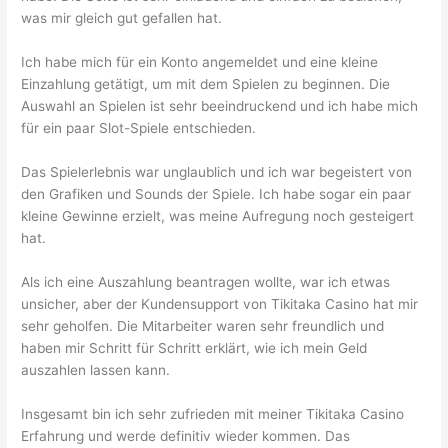
was mir gleich gut gefallen hat.
Ich habe mich für ein Konto angemeldet und eine kleine
Einzahlung getätigt, um mit dem Spielen zu beginnen. Die
Auswahl an Spielen ist sehr beeindruckend und ich habe mich
für ein paar Slot-Spiele entschieden.
Das Spielerlebnis war unglaublich und ich war begeistert von
den Grafiken und Sounds der Spiele. Ich habe sogar ein paar
kleine Gewinne erzielt, was meine Aufregung noch gesteigert
hat.
Als ich eine Auszahlung beantragen wollte, war ich etwas
unsicher, aber der Kundensupport von Tikitaka Casino hat mir
sehr geholfen. Die Mitarbeiter waren sehr freundlich und
haben mir Schritt für Schritt erklärt, wie ich mein Geld
auszahlen lassen kann.
Insgesamt bin ich sehr zufrieden mit meiner Tikitaka Casino
Erfahrung und werde definitiv wieder kommen. Das