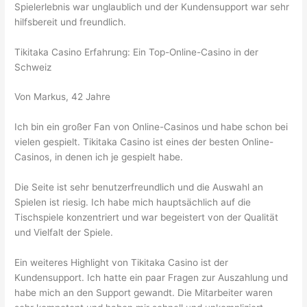
Spielerlebnis war unglaublich und der Kundensupport war sehr
hilfsbereit und freundlich.
Tikitaka Casino Erfahrung: Ein Top-Online-Casino in der
Schweiz
Von Markus, 42 Jahre
Ich bin ein großer Fan von Online-Casinos und habe schon bei
vielen gespielt. Tikitaka Casino ist eines der besten Online-
Casinos, in denen ich je gespielt habe.
Die Seite ist sehr benutzerfreundlich und die Auswahl an
Spielen ist riesig. Ich habe mich hauptsächlich auf die
Tischspiele konzentriert und war begeistert von der Qualität
und Vielfalt der Spiele.
Ein weiteres Highlight von Tikitaka Casino ist der
Kundensupport. Ich hatte ein paar Fragen zur Auszahlung und
habe mich an den Support gewandt. Die Mitarbeiter waren