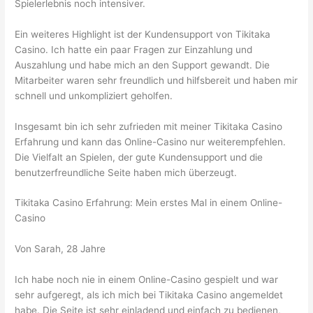
Spielerlebnis noch intensiver.
Ein weiteres Highlight ist der Kundensupport von Tikitaka
Casino. Ich hatte ein paar Fragen zur Einzahlung und
Auszahlung und habe mich an den Support gewandt. Die
Mitarbeiter waren sehr freundlich und hilfsbereit und haben mir
schnell und unkompliziert geholfen.
Insgesamt bin ich sehr zufrieden mit meiner Tikitaka Casino
Erfahrung und kann das Online-Casino nur weiterempfehlen.
Die Vielfalt an Spielen, der gute Kundensupport und die
benutzerfreundliche Seite haben mich überzeugt.
Tikitaka Casino Erfahrung: Mein erstes Mal in einem Online-
Casino
Von Sarah, 28 Jahre
Ich habe noch nie in einem Online-Casino gespielt und war
sehr aufgeregt, als ich mich bei Tikitaka Casino angemeldet
habe. Die Seite ist sehr einladend und einfach zu bedienen,