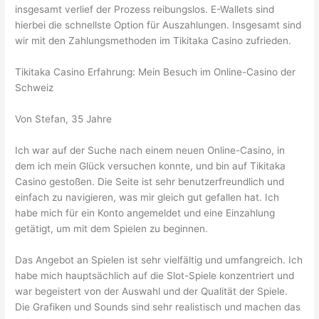
insgesamt verlief der Prozess reibungslos. E-Wallets sind
hierbei die schnellste Option für Auszahlungen. Insgesamt sind
wir mit den Zahlungsmethoden im Tikitaka Casino zufrieden.
Tikitaka Casino Erfahrung: Mein Besuch im Online-Casino der
Schweiz
Von Stefan, 35 Jahre
Ich war auf der Suche nach einem neuen Online-Casino, in
dem ich mein Glück versuchen konnte, und bin auf Tikitaka
Casino gestoßen. Die Seite ist sehr benutzerfreundlich und
einfach zu navigieren, was mir gleich gut gefallen hat. Ich
habe mich für ein Konto angemeldet und eine Einzahlung
getätigt, um mit dem Spielen zu beginnen.
Das Angebot an Spielen ist sehr vielfältig und umfangreich. Ich
habe mich hauptsächlich auf die Slot-Spiele konzentriert und
war begeistert von der Auswahl und der Qualität der Spiele.
Die Grafiken und Sounds sind sehr realistisch und machen das