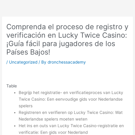
Skip
to
content
Comprenda el proceso de registro y
verificación en Lucky Twice Casino:
¡Guía fácil para jugadores de los
Países Bajos!
/
Uncategorized
/ By
dronchessacademy
Table
Begrijp het registratie- en verificatieproces van Lucky
Twice Casino: Een eenvoudige gids voor Nederlandse
spelers
Registreren en verifieren op Lucky Twice Casino: Wat
Nederlandse spelers moeten weten
Het ins en outs van Lucky Twice Casino-registratie en
verificatie: Een gids voor Nederland