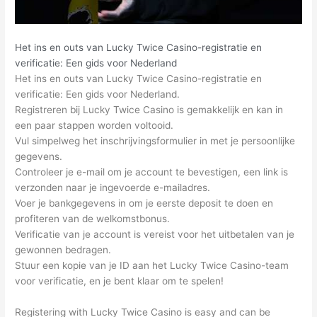
Het ins en outs van Lucky Twice Casino-registratie en
verificatie: Een gids voor Nederland
Het ins en outs van Lucky Twice Casino-registratie en
verificatie: Een gids voor Nederland.
Registreren bij Lucky Twice Casino is gemakkelijk en kan in
een paar stappen worden voltooid.
Vul simpelweg het inschrijvingsformulier in met je persoonlijke
gegevens.
Controleer je e-mail om je account te bevestigen, een link is
verzonden naar je ingevoerde e-mailadres.
Voer je bankgegevens in om je eerste deposit te doen en
profiteren van de welkomstbonus.
Verificatie van je account is vereist voor het uitbetalen van je
gewonnen bedragen.
Stuur een kopie van je ID aan het Lucky Twice Casino-team
voor verificatie, en je bent klaar om te spelen!
Registering with Lucky Twice Casino is easy and can be