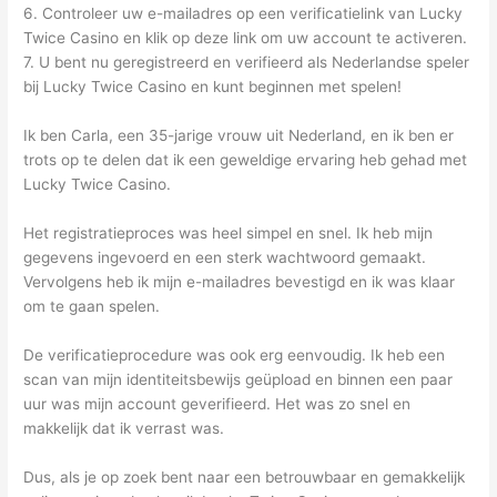
6. Controleer uw e-mailadres op een verificatielink van Lucky
Twice Casino en klik op deze link om uw account te activeren.
7. U bent nu geregistreerd en verifieerd als Nederlandse speler
bij Lucky Twice Casino en kunt beginnen met spelen!
Ik ben Carla, een 35-jarige vrouw uit Nederland, en ik ben er
trots op te delen dat ik een geweldige ervaring heb gehad met
Lucky Twice Casino.
Het registratieproces was heel simpel en snel. Ik heb mijn
gegevens ingevoerd en een sterk wachtwoord gemaakt.
Vervolgens heb ik mijn e-mailadres bevestigd en ik was klaar
om te gaan spelen.
De verificatieprocedure was ook erg eenvoudig. Ik heb een
scan van mijn identiteitsbewijs geüpload en binnen een paar
uur was mijn account geverifieerd. Het was zo snel en
makkelijk dat ik verrast was.
Dus, als je op zoek bent naar een betrouwbaar en gemakkelijk