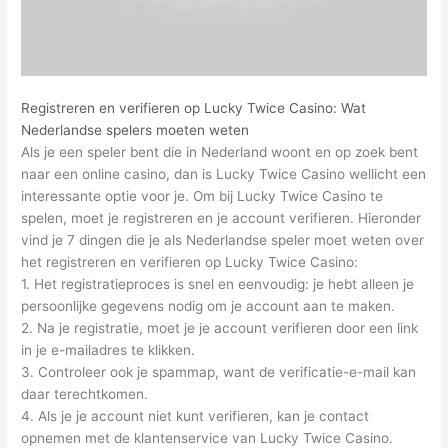
Registreren en verifieren op Lucky Twice Casino: Wat
Nederlandse spelers moeten weten
Als je een speler bent die in Nederland woont en op zoek bent
naar een online casino, dan is Lucky Twice Casino wellicht een
interessante optie voor je. Om bij Lucky Twice Casino te
spelen, moet je registreren en je account verifieren. Hieronder
vind je 7 dingen die je als Nederlandse speler moet weten over
het registreren en verifieren op Lucky Twice Casino:
1. Het registratieproces is snel en eenvoudig: je hebt alleen je
persoonlijke gegevens nodig om je account aan te maken.
2. Na je registratie, moet je je account verifieren door een link
in je e-mailadres te klikken.
3. Controleer ook je spammap, want de verificatie-e-mail kan
daar terechtkomen.
4. Als je je account niet kunt verifieren, kan je contact
opnemen met de klantenservice van Lucky Twice Casino.